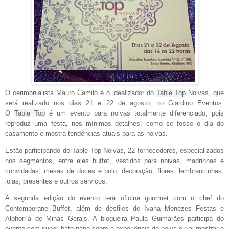
O cerimonialista Mauro Camilo é o idealizador do
Table
Top
Noivas
, que
será realizado nos dias 21 e 22
de
agosto, no Giardino Eventos.
O
Table
Top
é um evento para
noivas
totalmente diferenciado, pois
reproduz uma festa, nos mínimos detalhes, como se fosse o dia do
casamento e mostra tendências atuais para as noivas.
Estão participando do Table Top Noivas, 22
fornecedores, especializados
nos segmentos, entre eles buffet, vestidos para noivas, madrinhas e
convidadas, mesas
de
doces e bolo, decoração, flores, lembrancinhas,
joias, presentes e outros serviços.
A segunda edição do evento terá oficina gourmet com o chef do
Contemporane Buffet, além de desfiles de Ivana Menezes Festas e
Alphorria de Minas Gerais. A blogueira Paula Guimarães participa do
evento com super bate-papo sobre a experiência de noiva e vai mostrar o