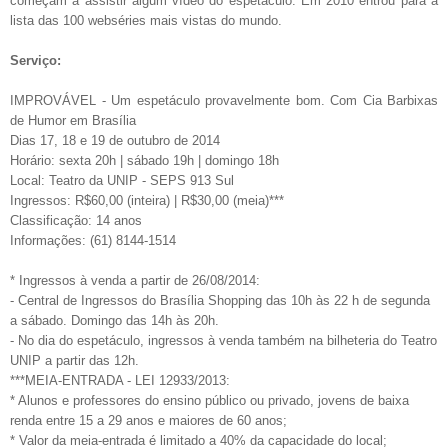
começam a assistir algum vídeo do espetáculo. Em 2010 entrou para a
lista das 100 webséries mais vistas do mundo.
Serviço:
IMPROVÁVEL - Um espetáculo provavelmente bom. Com Cia Barbixas
de Humor em Brasília
Dias 17, 18 e 19 de outubro de 2014
Horário: sexta 20h | sábado 19h | domingo 18h
Local: Teatro da UNIP - SEPS 913 Sul
Ingressos: R$60,00 (inteira) | R$30,00 (meia)***
Classificação: 14 anos
Informações: (61) 8144-1514
* Ingressos à venda a partir de 26/08/2014:
- Central de Ingressos do Brasília Shopping das 10h às 22 h de segunda
a sábado. Domingo das 14h às 20h.
- No dia do espetáculo, ingressos à venda também na bilheteria do Teatro
UNIP a partir das 12h.
***MEIA-ENTRADA - LEI 12933/2013:
* Alunos e professores do ensino público ou privado, jovens de baixa
renda entre 15 a 29 anos e maiores de 60 anos;
* Valor da meia-entrada é limitado a 40% da capacidade do local;