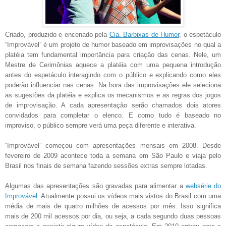
Criado, produzido e encenado pela
Cia. Barbixas de Humor
, o espetáculo
“Improvável” é um projeto de humor baseado em improvisações no qual a
platéia tem fundamental importância para criação das cenas. Nele, um
Mestre de Cerimônias aquece a platéia com uma pequena introdução
antes do espetáculo interagindo com o público e explicando como eles
poderão influenciar nas cenas. Na hora das improvisações ele seleciona
as sugestões da platéia e explica os mecanismos e as regras dos jogos
de improvisação. A cada apresentação serão chamados dois atores
convidados para completar o elenco. E como tudo é baseado no
improviso, o público sempre verá uma peça diferente e interativa.
“Improvável” começou com apresentações mensais em 2008. Desde
fevereiro de 2009 acontece toda a semana em São Paulo e viaja pelo
Brasil nos finais de semana fazendo sessões extras sempre lotadas.
Algumas das apresentações são gravadas para alimentar a
websérie do
Improvável
. Atualmente possui os vídeos mais vistos do Brasil com uma
média de mais de quatro milhões de acessos por mês. Isso significa
mais de 200 mil acessos por dia, ou seja, a cada segundo duas pessoas