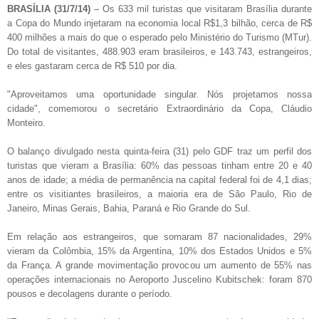
BRASÍLIA (31/7/14)
– Os 633 mil turistas que visitaram Brasília durante
a Copa do Mundo injetaram na economia local R$1,3 bilhão, cerca de R$
400 milhões a mais do que o esperado pelo Ministério do Turismo (MTur).
Do total de visitantes, 488.903 eram brasileiros, e 143.743, estrangeiros,
e eles gastaram cerca de R$ 510 por dia.
"Aproveitamos uma oportunidade singular. Nós projetamos nossa
cidade", comemorou o secretário Extraordinário da Copa, Cláudio
Monteiro.
O balanço divulgado nesta quinta-feira (31) pelo GDF traz um perfil dos
turistas que vieram a Brasília: 60% das pessoas tinham entre 20 e 40
anos de idade; a média de permanência na capital federal foi de 4,1 dias;
entre os visitiantes brasileiros, a maioria era de São Paulo, Rio de
Janeiro, Minas Gerais, Bahia, Paraná e Rio Grande do Sul.
Em relação aos estrangeiros, que somaram 87 nacionalidades, 29%
vieram da Colômbia, 15% da Argentina, 10% dos Estados Unidos e 5%
da França. A grande movimentação provocou um aumento de 55% nas
operações internacionais no Aeroporto Juscelino Kubitschek: foram 870
pousos e decolagens durante o período.