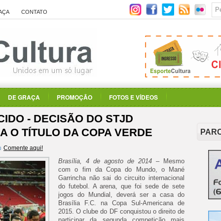
AÇA
CONTATO
DE GRAÇA
PROMOÇÃO
FOTOS E VÍDEOS
DO - DECISÃO DO STJD
A O TÍTULO DA COPA VERDE
PAR
Comente aqui!
Brasília, 4 de agosto de 2014
– Mesmo
com o fim da Copa do Mundo, o Mané
Garrincha não sai do circuito internacional
do futebol. A arena, que foi sede de sete
jogos do Mundial, deverá ser a casa do
Brasília F.C. na Copa Sul-Americana de
2015. O clube do DF conquistou o direito de
participar da segunda competição mais