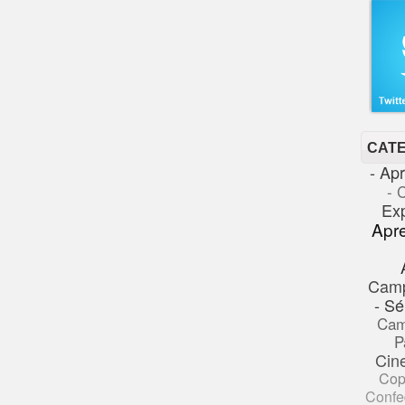
CAT
- Ap
- 
Ex
Apr
Cam
- Sé
Cam
P
Cin
Cop
Confe