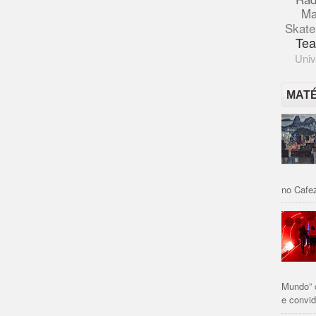
Ma
Skate
Tea
Univ
MAT
no Cafez
Mundo” 
e convid