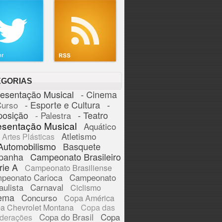
EGORIAS
resentação Musical
- Cinema
- Esporte e Cultura
-
Curso
posição
- Teatro
- Palestra
esentação Musical
Aquático
Atletismo
Artes Plásticas
Automobilismo
Basquete
panha
Campeonato Brasileiro
rie A
Campeonato Brasiliense
peonato Carioca
Campeonato
aulista
Carnaval
Ciclismo
ema
Concurso
Copa América
a Chevrolet Montana
Copa das
Copa do Brasil
Copa
derações