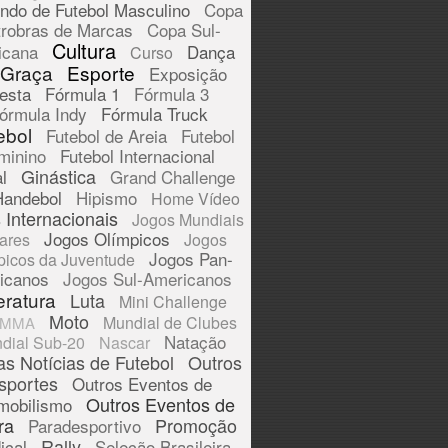
ndo de Futebol Masculino
Copa
trobras de Marcas
Copa Sul-
Cultura
icana
Dança
Curso
 Graça
Esporte
Exposição
esta
Fórmula 1
Fórmula 3
órmula Indy
Fórmula Truck
ebol
Futebol de Areia
Futebol
minino
Futebol Internacional
Ginástica
l
Grand Challenge
Handebol
Hipismo
Home Vídeo
 Internacionais
Jogos Mundiais
Jogos Olímpicos
tares
Jogos
Jogos Pan-
picos da Juventude
icanos
Jogos Sul-Americanos
eratura
Luta
Mini Challenge
Moto
Mundial de Clubes
MMA
Natação
dial Sub-20
Nascar
as Notícias de Futebol
Outros
sportes
Outros Eventos de
Outros Eventos de
mobilismo
ra
Promoção
Paradesportivo
Rally
ical
Seleção Brasileira