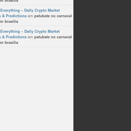
m brasilia
Everything – Daily Crypto Market
 & Predictions
em
patubate no carnaval
m brasilia
Everything – Daily Crypto Market
 & Predictions
em
patubate no carnaval
m brasilia