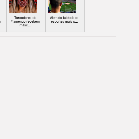
Torcedores do
Além do futebol: os
m
Flamengo recebem
esportes mais p...
másc...