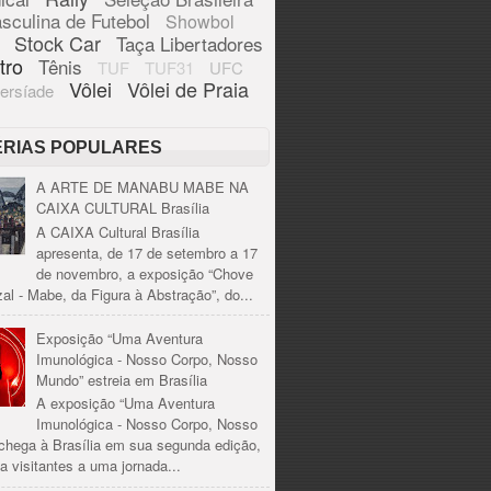
sculina de Futebol
Showbol
Stock Car
Taça Libertadores
tro
Tênis
TUF
TUF31
UFC
Vôlei
Vôlei de Praia
ersíade
ÉRIAS POPULARES
A ARTE DE MANABU MABE NA
CAIXA CULTURAL Brasília
A CAIXA Cultural Brasília
apresenta, de 17 de setembro a 17
de novembro, a exposição “Chove
al - Mabe, da Figura à Abstração”, do...
Exposição “Uma Aventura
Imunológica - Nosso Corpo, Nosso
Mundo” estreia em Brasília
A exposição “Uma Aventura
Imunológica - Nosso Corpo, Nosso
chega à Brasília em sua segunda edição,
a visitantes a uma jornada...