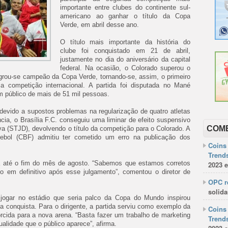
importante entre clubes do continente sul-
americano ao ganhar o título da Copa
Verde, em abril desse ano.
O título mais importante da história do
clube foi conquistado em 21 de abril,
justamente no dia do aniversário da capital
federal. Na ocasião, o Colorado superou o
rou-se campeão da Copa Verde, tornando-se, assim, o primeiro
a competição internacional. A partida foi disputada no Mané
m público de mais de 51 mil pessoas.
 devido a supostos problemas na regularização de quatro atletas
ncia, o Brasília F.C. conseguiu uma liminar de efeito suspensivo
COM
iva (STJD), devolvendo o título da competição para o Colorado. A
utebol (CBF) admitiu ter cometido um erro na publicação dos
Coins 
Trends
da até o fim do mês de agosto. “Sabemos que estamos corretos
2023 e
o em definitivo após esse julgamento”, comentou o diretor de
OPC re
solida
jogar no estádio que seria palco da Copa do Mundo inspirou
m a conquista. Para o dirigente, a partida serviu como exemplo da
Coins 
rcida para a nova arena. “Basta fazer um trabalho de marketing
Trends
alidade que o público aparece”, afirma.