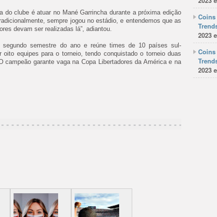
2023 e
va do clube é atuar no Mané Garrincha durante a próxima edição
Coins 
radicionalmente, sempre jogou no estádio, e entendemos que as
Trends
ores devam ser realizadas lá”, adiantou.
2023 e
 segundo semestre do ano e reúne times de 10 países sul-
Coins 
r oito equipes para o torneio, tendo conquistado o torneio duas
Trends
 O campeão garante vaga na Copa Libertadores da América e na
2023 e