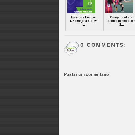
Taça das Favelas
Campeonato de
DF chega à sua 6ª
futebol feminino e
...
S...
0 COMMENTS:
Postar um comentário