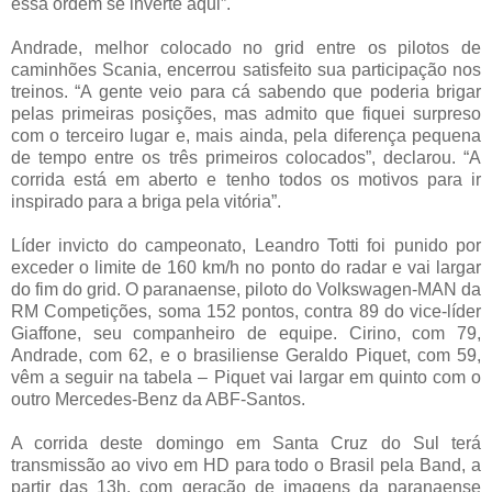
essa ordem se inverte aqui”.
Andrade, melhor colocado no grid entre os pilotos de
caminhões Scania, encerrou satisfeito sua participação nos
treinos. “A gente veio para cá sabendo que poderia brigar
pelas primeiras posições, mas admito que fiquei surpreso
com o terceiro lugar e, mais ainda, pela diferença pequena
de tempo entre os três primeiros colocados”, declarou. “A
corrida está em aberto e tenho todos os motivos para ir
inspirado para a briga pela vitória”.
Líder invicto do campeonato, Leandro Totti foi punido por
exceder o limite de 160 km/h no ponto do radar e vai largar
do fim do grid. O paranaense, piloto do Volkswagen-MAN da
RM Competições, soma 152 pontos, contra 89 do vice-líder
Giaffone, seu companheiro de equipe. Cirino, com 79,
Andrade, com 62, e o brasiliense Geraldo Piquet, com 59,
vêm a seguir na tabela – Piquet vai largar em quinto com o
outro Mercedes-Benz da ABF-Santos.
A corrida deste domingo em Santa Cruz do Sul terá
transmissão ao vivo em HD para todo o Brasil pela Band, a
partir das 13h, com geração de imagens da paranaense