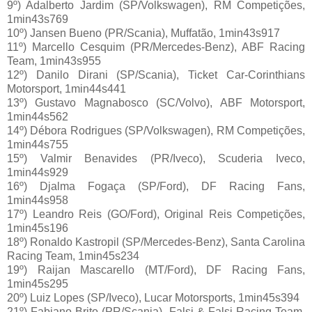
9º) Adalberto Jardim (SP/Volkswagen), RM Competições,
1min43s769
10º) Jansen Bueno (PR/Scania), Muffatão, 1min43s917
11º) Marcello Cesquim (PR/Mercedes-Benz), ABF Racing
Team, 1min43s955
12º) Danilo Dirani (SP/Scania), Ticket Car-Corinthians
Motorsport, 1min44s441
13º) Gustavo Magnabosco (SC/Volvo), ABF Motorsport,
1min44s562
14º) Débora Rodrigues (SP/Volkswagen), RM Competições,
1min44s755
15º) Valmir Benavides (PR/Iveco), Scuderia Iveco,
1min44s929
16º) Djalma Fogaça (SP/Ford), DF Racing Fans,
1min44s958
17º) Leandro Reis (GO/Ford), Original Reis Competições,
1min45s196
18º) Ronaldo Kastropil (SP/Mercedes-Benz), Santa Carolina
Racing Team, 1min45s234
19º) Raijan Mascarello (MT/Ford), DF Racing Fans,
1min45s295
20º) Luiz Lopes (SP/Iveco), Lucar Motorsports, 1min45s394
21º) Fabiano Brito (PR/Scania), Falsi & Falsi Racing Team,