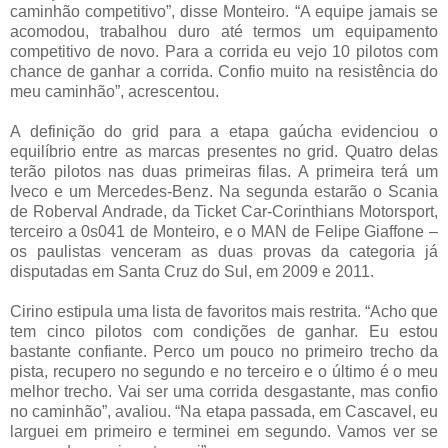
caminhão competitivo”, disse Monteiro. “A equipe jamais se
acomodou, trabalhou duro até termos um equipamento
competitivo de novo. Para a corrida eu vejo 10 pilotos com
chance de ganhar a corrida. Confio muito na resistência do
meu caminhão”, acrescentou.
A definição do grid para a etapa gaúcha evidenciou o
equilíbrio entre as marcas presentes no grid. Quatro delas
terão pilotos nas duas primeiras filas. A primeira terá um
Iveco e um Mercedes-Benz. Na segunda estarão o Scania
de Roberval Andrade, da Ticket Car-Corinthians Motorsport,
terceiro a 0s041 de Monteiro, e o MAN de Felipe Giaffone –
os paulistas venceram as duas provas da categoria já
disputadas em Santa Cruz do Sul, em 2009 e 2011.
Cirino estipula uma lista de favoritos mais restrita. “Acho que
tem cinco pilotos com condições de ganhar. Eu estou
bastante confiante. Perco um pouco no primeiro trecho da
pista, recupero no segundo e no terceiro e o último é o meu
melhor trecho. Vai ser uma corrida desgastante, mas confio
no caminhão”, avaliou. “Na etapa passada, em Cascavel, eu
larguei em primeiro e terminei em segundo. Vamos ver se