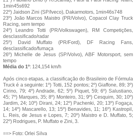
1min45s692
22º) Jaidson Zini (SP/Iveco), Dakarmotors, 1min46s748
23º) João Marcos Maistro (PR/Volvo), Copacol Clay Truck
Racing, sem tempo
24º) Leandro Totti (PR/Volkswagen), RM Competições,
desclassificado/radar
25º) David Muffato (PR/Ford), DF Racing Fans,
desclassificado/fumaça
26º) Michelle de Jesus (SP/Volvo), ABF Motorsport, sem
tempo
Média do 1º
: 124,154 km/h
Após cinco etapas, a classificação do Brasileiro de Fórmula
Truck é a seguinte: 1º) Totti, 152 pontos; 2º) Giaffone, 89; 3º)
Cirino, 79; 4º) Andrade, 62; 5º) Piquet, 59; 6º) Salustiano,
45; 7º) Marques, 35; 8º) Monteiro, 31; 9º) Cesquim, 30; 10º)
Jardim, 24; 10º) Dirani, 24; 12º) Pachenki, 20; 13º) Fogaça,
14; 14º) Mascarello, 13; 15º) Benavides, 11; 16º) Kastropil,
L. Reis, de Jesus e Lopes, 7; 20º) Maistro e D. Muffato, 5;
22º) Rodrigues, P. Muffato e Zini, 3.
==> Foto: Orlei Silva