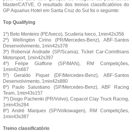
Master/CATVE. O resultado dos treinos classificatórios do
GP Aquarius Hotel em Santa Cruz do Sul foi o seguinte:
Top Qualifying
1º) Beto Monteiro (PE/Iveco), Scuderia Iveco, 1min42s356
2º) Wellington Cirino (PR/Mercedes-Benz), ABF-Santos
Desenvolvimento, 1min42s378
3º) Roberval Andrade (SP/Scania), Ticket Car-Corinthians
Motorsport, 1min42s397
4º) Felipe Giaffone (SP/MAN), RM Competições,
1min42s667
5º) Geraldo Piquet (DF/Mercedes-Benz), ABF-Santos
Desenvolvimento, 1min42s880
6º) Paulo Salustiano (SP/Mercedes-Benz), ABF Racing
Team, 1min43s157
7º) Diogo Pachenki (PR/Volvo), Copacol Clay Truck Racing,
1min43s284
8º) André Marques (SP/Volkswagen), RM Competições,
1min43s387
Treino classificatório