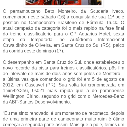
O pernambucano Beto Monteiro, da Scuderia Iveco,
comemorou neste sábado (16) a conquista de sua 11ª pole
position no Campeonato Brasileiro de Fórmula Truck. O
atual campeão da categoria foi o mais rápido na fase final
do treino classificatório para o GP Aquarius Hotel, sexta
etapa da temporada, no Autódromo Internacional
Oswaldinho de Oliveira, em Santa Cruz do Sul (RS), palco
da corrida deste domingo (17).
O desempenho em Santa Cruz do Sul, onde estabeleceu o
novo recorde da pista para treinos classificatórios, pôs fim
ao intervalo de mais de dois anos sem poles de Monteiro –
a última vez que comandou o grid foi em 5 de agosto de
2012, em Cascavel (PR). Sua volta foi cronometrada em
1min42s356, 0s021 mais rápida que a do paranaense
Wellington Cirino, segundo no grid com o Mercedes-Benz
da ABF-Santos Desenvolvimento.
“Eu me sinto renovado, é um momento de recomeço, depois
de uma primeira parte de campeonato muito ruim é ótimo
começar a segunda parte assim. Mais que a pole, temos um