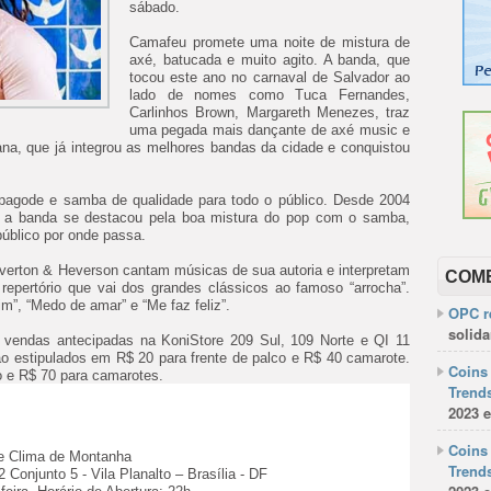
sábado.
Camafeu promete uma noite de mistura de
axé, batucada e muito agito. A banda, que
tocou este ano no carnaval de Salvador ao
lado de nomes como Tuca Fernandes,
Carlinhos Brown, Margareth Menezes, traz
uma pegada mais dançante de axé music e
a, que já integrou as melhores bandas da cidade e conquistou
 pagode e samba de qualidade para todo o público. Desde 2004
, a banda se destacou pela boa mistura do pop com o samba,
público por onde passa.
verton & Heverson cantam músicas de sua autoria e interpretam
COM
epertório que vai dos grandes clássicos ao famoso “arrocha”.
”, “Medo de amar” e “Me faz feliz”.
OPC re
solida
a vendas antecipadas na KoniStore 209 Sul, 109 Norte e QI 11
o estipulados em R$ 20 para frente de palco e R$ 40 camarote.
Coins 
o e R$ 70 para camarotes.
Trends
2023 e
Coins 
e Clima de Montanha
Trends
 Conjunto 5 - Vila Planalto – Brasília - DF