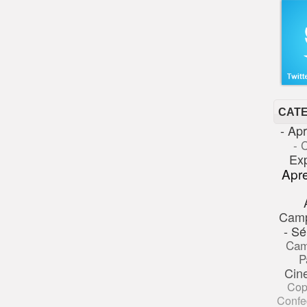
CAT
- Ap
- 
Ex
Apr
Cam
- Sé
Cam
P
Cin
Cop
Confe