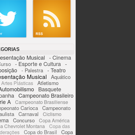
EGORIAS
resentação Musical
- Cinema
- Esporte e Cultura
-
Curso
posição
- Teatro
- Palestra
esentação Musical
Aquático
Atletismo
Artes Plásticas
Automobilismo
Basquete
panha
Campeonato Brasileiro
rie A
Campeonato Brasiliense
peonato Carioca
Campeonato
aulista
Carnaval
Ciclismo
ema
Concurso
Copa América
a Chevrolet Montana
Copa das
Copa do Brasil
Copa
derações