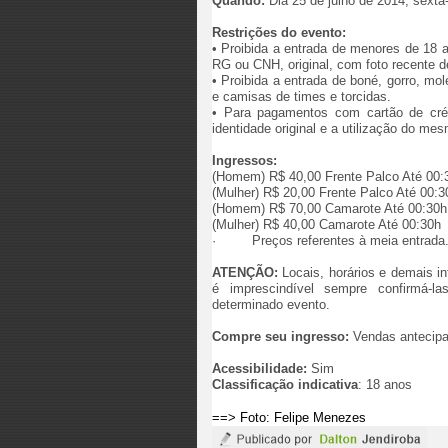
Quando:
Dia 25 de julho de 2014, sexta-
Restrições do evento:
• Proibida a entrada de menores de 18 a
RG ou CNH, original, com foto recente 
• Proibida a entrada de boné, gorro, mol
e camisas de times e torcidas.
• Para pagamentos com cartão de créd
identidade original e a utilização do mes
Ingressos
:
(Homem) R$ 40,00 Frente Palco Até 00:
(Mulher) R$ 20,00 Frente Palco Até 00:3
(Homem) R$ 70,00 Camarote Até 00:30h
(Mulher) R$ 40,00 Camarote Até 00:30h
·
Preços referentes à meia entrada
ATENÇÃO:
Locais, horários e demais in
é imprescindível sempre confirmá-l
determinado evento.
Compre seu ingresso:
Vendas antecipad
Acessibilidade:
Sim
Classificação indicativa
: 18 anos
==> Foto: Felipe Menezes