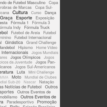
ndo de Futebol Masculino
Copa
trobras de Marcas
Copa Sul-
Cultura
icana
Dança
Curso
 Graça
Esporte
Exposição
esta
Fórmula 1
Fórmula 3
órmula Indy
Fórmula Truck
ebol
Futebol de Areia
Futebol
minino
Futebol Internacional
Ginástica
l
Grand Challenge
Handebol
Hipismo
Home Vídeo
 Internacionais
Jogos Mundiais
Jogos Olímpicos
tares
Jogos
Jogos Pan-
picos da Juventude
icanos
Jogos Sul-Americanos
eratura
Luta
Mini Challenge
Moto
Mundial de Clubes
MMA
Natação
dial Sub-20
Nascar
as Notícias de Futebol
Outros
sportes
Outros Eventos de
Outros Eventos de
mobilismo
ra
Promoção
Paradesportivo
Rally
ical
Seleção Brasileira