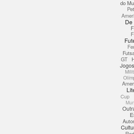
do Mu
Pe
Amer
De
F
F
Fut
Fe
Futsa
GT
Jogos
Mili
Olím
Amer
Lit
Cup
Mun
Outr
E
Auto
Cultu
Rad