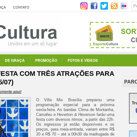
AÇA
CONTATO
DE GRAÇA
PROMOÇÃO
FOTOS E VÍDEOS
 FESTA COM TRÊS ATRAÇÕES PARA
/07)
PAR
omente aqui!
O Villa Mix Brasília preparou uma
programação especial para a próxima
sexta-feira. As bandas Clima de Montanha,
Camafeu e Heverton & Heverson farão uma
festa com diversos ritmos, a partir das 22h.
Os ingressos já estão disponíveis e os
preços, para meia-entrada, variam entre R$
20 e R$ 70 – até a 00h30 da madrugada de