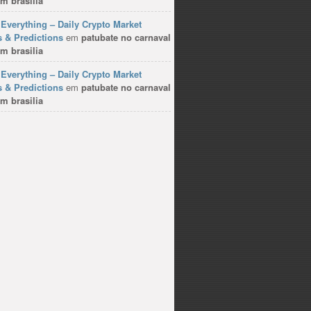
m brasilia
Everything – Daily Crypto Market
 & Predictions
em
patubate no carnaval
m brasilia
Everything – Daily Crypto Market
 & Predictions
em
patubate no carnaval
m brasilia