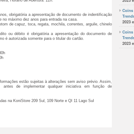
2023 e
feira, Horário de Abertura: 22h.
Coins 
nos, obrigatória a apresentação de documento de indentificação
Trends
de no máximo dez anos para entrada na casa.
2023 e
etom de capuz, toca, regata, mochila, correntes, arguile, chinelo
Coins 
ito ou débito é obrigatória a apresentação do documento de
Trends
mo é autorizada somente para o titular do cartão.
2023 e
30h
0h
.
formações estão sujeitas à alterações sem aviso prévio. Assim,
as antes de implementar qualquer iniciativa em função de
as na KoniStore 209 Sul, 109 Norte e QI 11 Lago Sul