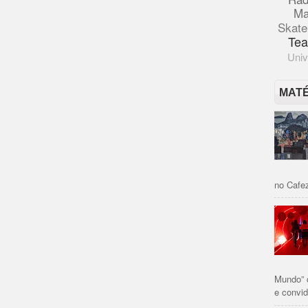
Ma
Skate
Tea
Univ
MAT
no Cafez
Mundo” 
e convid