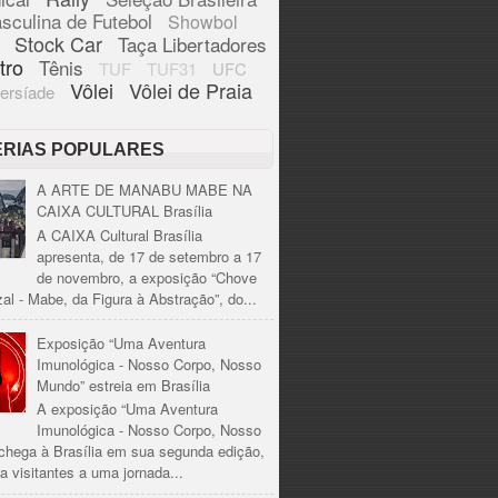
sculina de Futebol
Showbol
Stock Car
Taça Libertadores
tro
Tênis
TUF
TUF31
UFC
Vôlei
Vôlei de Praia
ersíade
ÉRIAS POPULARES
A ARTE DE MANABU MABE NA
CAIXA CULTURAL Brasília
A CAIXA Cultural Brasília
apresenta, de 17 de setembro a 17
de novembro, a exposição “Chove
al - Mabe, da Figura à Abstração”, do...
Exposição “Uma Aventura
Imunológica - Nosso Corpo, Nosso
Mundo” estreia em Brasília
A exposição “Uma Aventura
Imunológica - Nosso Corpo, Nosso
chega à Brasília em sua segunda edição,
a visitantes a uma jornada...