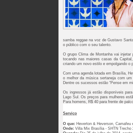
samba reggae na voz de Gustavo Santan
o público com o seu talento.
O grupo Clima de Montanha vai injetar
tocando nas maiores casas da Capital
criando um novo estilo e empolgando o 
Com uma agenda lotada em Brasília, He
o melhor da música sertaneja com um r
Dentre os sucessos estão “Pense em mim
Os ingressos já estão disponíveis par
Lago Sul. Os preços para mulheres estã
Para homens, R$ 40 para frente de palc
Serviço
O que:
Heverton & Heverson, Camafeu 
Onde:
Villa Mix Brasília - SHTN Trecho 2