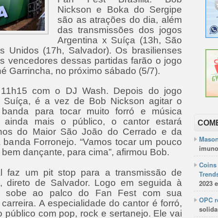
Nickson e Boka do Sergipe
são as atrações do dia, além
das transmissões dos jogos
Argentina x Suíça (13h, São
s Unidos (17h, Salvador). Os brasilienses
os vencedores dessas partidas farão o jogo
né Garrincha, no próximo sábado (5/7).
11h15 com o DJ Wash. Depois do jogo
e Suíça, é a vez de Bob Nickson agitar o
 banda para tocar muito forró e música
r ainda mais o público, o cantor estará
COM
nos do Maior São João do Cerrado e da
Mason
a banda Forronejo. “Vamos tocar um pouco
imuno
o bem dançante, para cima”, afirmou Bob.
Coins 
l faz um pit stop para a transmissão de
Trends
, direto de Salvador. Logo em seguida à
2023 e
pe sobe ao palco do Fan Fest com sua
OPC re
arreira. A especialidade do cantor é forró,
solida
público com pop, rock e sertanejo. Ele vai