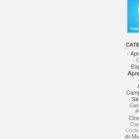
CAT
- Ap
- 
Ex
Apr
Cam
- Sé
Cam
P
Cin
Cop
Confe
do Mu