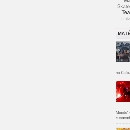
Skate
Tea
Univ
MAT
no Cafez
Mundo” 
e convid