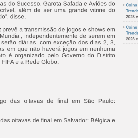
as do Sucesso, Garota Safada e Aviões do
Coins 
crível, além de ser uma grande vitrine do
Trends
o”, disse.
2023 e
Coins 
 prevê a transmissão de jogos e shows em
Trends
o Mundial, independentemente de serem em
2023 e
 serão diárias, com exceção dos dias 2, 3,
datas em que não haverá jogos em nenhuma
to é organizado pelo Governo do Distrito
a FIFA e a Rede Globo.
go das oitavas de final em São Paulo:
as oitavas de f​inal em Salvador: Bélgica e