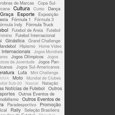
trobras de Marcas
Copa Sul-
Cultura
icana
Dança
Curso
 Graça
Esporte
Exposição
esta
Fórmula 1
Fórmula 3
órmula Indy
Fórmula Truck
ebol
Futebol de Areia
Futebol
minino
Futebol Internacional
Ginástica
l
Grand Challenge
Handebol
Hipismo
Home Vídeo
 Internacionais
Jogos Mundiais
Jogos Olímpicos
tares
Jogos
Jogos Pan-
picos da Juventude
icanos
Jogos Sul-Americanos
eratura
Luta
Mini Challenge
Moto
Mundial de Clubes
MMA
Natação
dial Sub-20
Nascar
as Notícias de Futebol
Outros
sportes
Outros Eventos de
Outros Eventos de
mobilismo
ra
Promoção
Paradesportivo
Rally
ical
Seleção Brasileira
sculina de Futebol