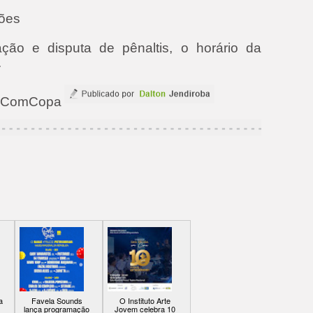
tões
ção e disputa de pênaltis, o horário da
.
 / ComCopa
a
Favela Sounds
O Instituto Arte
lança programação
Jovem celebra 10