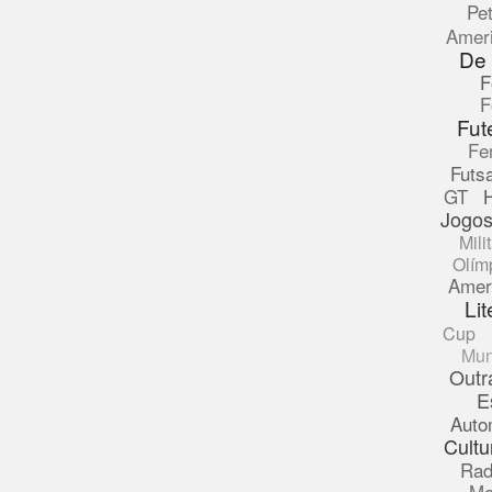
Pe
Amer
De
F
F
Fut
Fe
Futsa
GT
Jogos
Mili
Olím
Amer
Lit
Cup
Mun
Outr
E
Auto
Cultu
Rad
Ma