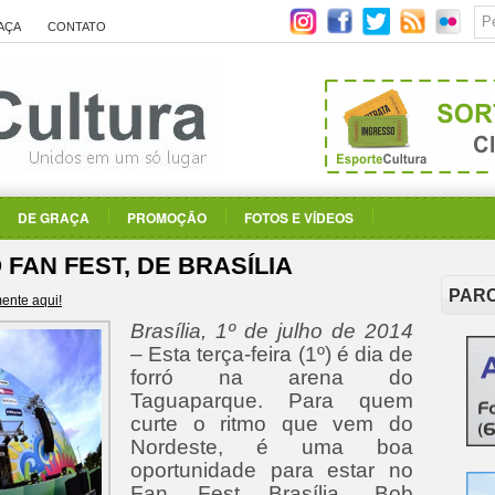
AÇA
CONTATO
DE GRAÇA
PROMOÇÃO
FOTOS E VÍDEOS
FAN FEST, DE BRASÍLIA
PAR
ente aqui!
Brasília, 1º de julho de 2014
–
Esta terça-feira (1º) é dia de
forró na arena do
Taguaparque. Para quem
curte o ritmo que vem do
Nordeste, é uma boa
oportunidade para estar no
Fan Fest Brasília. Bob