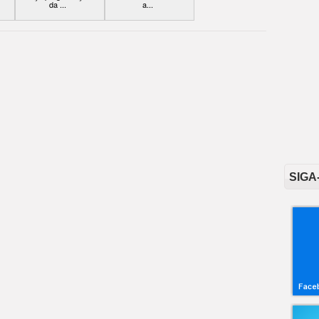
da ...
a...
SIGA