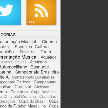
EGORIAS
resentação Musical
- Cinema
- Esporte e Cultura
-
Curso
posição
- Teatro
- Palestra
esentação Musical
Aquático
Atletismo
Artes Plásticas
Automobilismo
Basquete
panha
Campeonato Brasileiro
rie A
Campeonato Brasiliense
peonato Carioca
Campeonato
aulista
Carnaval
Ciclismo
ema
Concurso
Copa América
a Chevrolet Montana
Copa das
Copa do Brasil
Copa
derações
ndo de Futebol Masculino
Copa