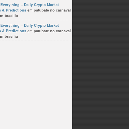
Everything – Daily Crypto Market
 & Predictions
em
patubate no carnaval
m brasilia
Everything – Daily Crypto Market
 & Predictions
em
patubate no carnaval
m brasilia