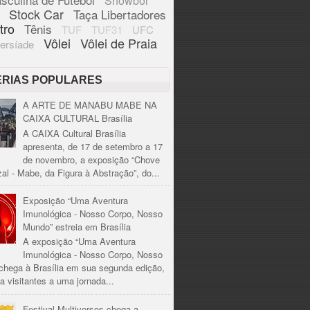
Showbol
Stock Car
Taça Libertadores
tro
Tênis
TUF
TUF31
UFC
Vôlei
Vôlei de Praia
ersíade
ÉRIAS POPULARES
A ARTE DE MANABU MABE NA
CAIXA CULTURAL Brasília
A CAIXA Cultural Brasília
apresenta, de 17 de setembro a 17
de novembro, a exposição “Chove
al - Mabe, da Figura à Abstração”, do...
Exposição “Uma Aventura
Imunológica - Nosso Corpo, Nosso
Mundo” estreia em Brasília
A exposição “Uma Aventura
Imunológica - Nosso Corpo, Nosso
chega à Brasília em sua segunda edição,
a visitantes a uma jornada...
Festival Multiversos chega a