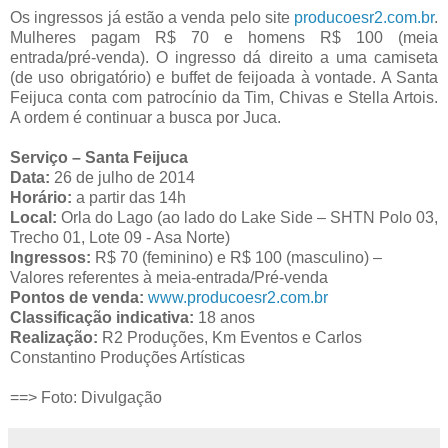
Os ingressos já estão a venda pelo site
producoesr2.com.br
.
Mulheres pagam R$ 70 e homens R$ 100 (meia
entrada/pré-venda). O ingresso dá direito a uma camiseta
(de uso obrigatório) e buffet de feijoada à vontade. A Santa
Feijuca conta com patrocínio da Tim, Chivas e Stella Artois.
A ordem é continuar a busca por Juca.
Serviço
– Santa Feijuca
Data:
26 de julho de 2014
Horário:
a partir das 14h
Local:
Orla do Lago (ao lado do Lake Side –
SHTN Polo 03,
Trecho 01, Lote 09 - Asa Norte)
Ingressos:
R$ 70 (feminino) e R$ 100 (masculino) –
Valores referentes à meia-entrada/Pré-venda
Pontos de venda:
www.producoesr2.com.br
Classificação indicativa:
18 anos
Realização:
R2 Produções, Km Eventos e Carlos
Constantino Produções Artísticas
==> Foto: Divulgação