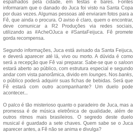
espalhados pela cidade, em festas e bares. Fontes
informaram que o danado do Juca foi visto na Santa Copa
por duas vezes. Algumas pessoas até enviaram fotos para a
Fê, que ainda o procura. O aviso é claro, quem o encontrar,
deve comunicar a R2 Produções via redes sociais,
utilizando as #AcheOJuca e #SantaFeijuca. Fê promete
gorda recompensa.
Segundo informações, Juca está avisado da Santa Feijuca,
e deverá aparecer até lá, vivo ou morto. A dúvida é como
será a recepção que Fê vai preparar. Sabe-se que o
saloon
estará aberto ao público, com estrutura especial e segundo
andar com vista panorâmica, divido em
lounges
. Nos
banks
,
o público poderá adquirir suas fichas de bebidas. Será que
Fê estará com outro acompanhante? Um duelo pode
acontecer...
O palco é tão misterioso quanto o paradeiro de Juca, mas a
promessa é de música eletrônica de qualidade, além de
outros ritmos mais brasileiros. O segredo deste duelo
musical é guardado a sete chaves. Quem sabe se o Juca
aparecer antes, a Fê não se anima e divulga?