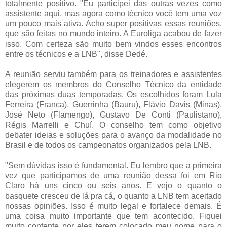
totalmente positivo. "Eu participei das outras vezes como
assistente aqui, mas agora como técnico você tem uma voz
um pouco mais ativa. Acho super positivas essas reuniões,
que são feitas no mundo inteiro. A Euroliga acabou de fazer
isso. Com certeza são muito bem vindos esses encontros
entre os técnicos e a LNB", disse Dedé.
A reunião serviu também para os treinadores e assistentes
elegerem os membros do Conselho Técnico da entidade
das próximas duas temporadas. Os escolhidos foram Lula
Ferreira (Franca), Guerrinha (Bauru), Flávio Davis (Minas),
José Neto (Flamengo), Gustavo De Conti (Paulistano),
Régis Marrelli e Chuí. O conselho tem como objetivo
debater ideias e soluções para o avanço da modalidade no
Brasil e de todos os campeonatos organizados pela LNB.
"Sem dúvidas isso é fundamental. Eu lembro que a primeira
vez que participamos de uma reunião dessa foi em Rio
Claro há uns cinco ou seis anos. E vejo o quanto o
basquete cresceu de lá pra cá, o quanto a LNB tem aceitado
nossas opiniões. Isso é muito legal e fortalece demais. É
uma coisa muito importante que tem acontecido. Fiquei
muito contente por eles terem colocado meu nome para o