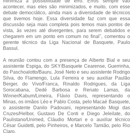
minimiza a possibilidade de erro. Erros sempre vão
acontecer, mas eles são minimizados, e muito, com esse
debate democrático, ainda mais a diversidade de técnicos
que tivemos hoje. Essa diversidade faz com que essa
discussão seja mais completa pois temos mais pontos de
vista, às vezes até divergentes, para serem debatidos e
chegarem em um ponto em comum no final", comentou o
gerente técnico da Liga Nacional de Basquete, Paulo
Bassul.
A reunião contou com a presença de Alberto Bial e seu
assistente Espiga, do SKY/Basquete Cearense, Guerrinha,
do Paschoalotto/Bauru, José Neto e seu assistente Rodrigo
Silva, do Flamengo, Lula Ferreira e seu auxiliar Paulão
Berger, do Vivo/Franca, Rinaldo Rodrigues, da Liga
Sorocabana, Dedé Barbosa e Renato Lamas, da
Winner/Kabum/Limeira, Flávio Davis, representando o
Minas, os irmãos Léo e Pablo Costa, pelo Macaé Basquete,
o assistente Danilo Padovani, representando Mogi das
Cruzes/Helbor, Gustavo De Conti e Diego Jeleilate, do
Paulistano/Unimed, Cláudio Mortari e o auxiliar técnico
César Guidetti, pelo Pinheiros, e Marcelo Tamião, pelo Rio
Claro.