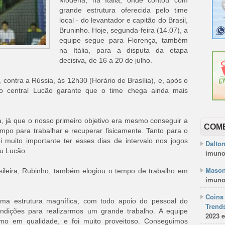
Modena, na Itália, onde contou com
grande estrutura oferecida pelo time
local - do levantador e capitão do Brasil,
Bruninho. Hoje, segunda-feira (14.07), a
equipe segue para Florença, também
na Itália, para a disputa da etapa
decisiva, de 16 a 20 de julho.
7, contra a Rússia, às 12h30 (Horário de Brasília), e, após o
o central Lucão garante que o time chega ainda mais
da, já que o nosso primeiro objetivo era mesmo conseguir a
COM
po para trabalhar e recuperar fisicamente. Tanto para o
oi muito importante ter esses dias de intervalo nos jogos
Dalto
u Lucão.
imuno
Mason
asileira, Rubinho, também elogiou o tempo de trabalho em
imuno
Coins 
a estrutura magnífica, com todo apoio do pessoal do
Trends
dições para realizarmos um grande trabalho. A equipe
2023 e
mo em qualidade, e foi muito proveitoso. Conseguimos