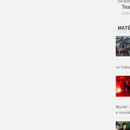
Skate
Tea
Univ
MAT
no Cafez
Mundo” 
e convid