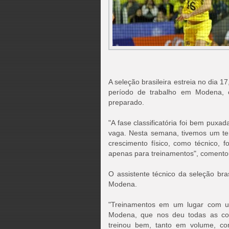
A seleção brasileira estreia no dia 1
período de trabalho em Modena, 
preparado.
"A fase classificatória foi bem puxa
vaga. Nesta semana, tivemos um tem
crescimento físico, como técnico, f
apenas para treinamentos", comento
O assistente técnico da seleção br
Modena.
"Treinamentos em um lugar com um
Modena, que nos deu todas as con
treinou bem, tanto em volume, co