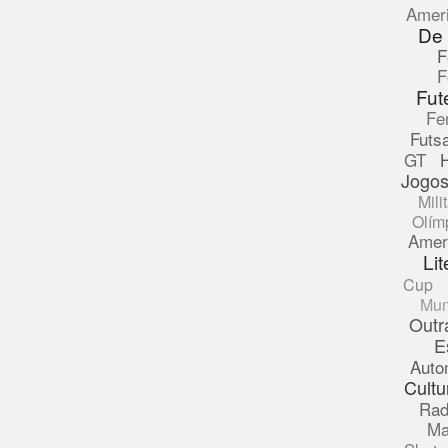
Amer
De
F
F
Fut
Fe
Futsa
GT
Jogos
Mili
Olím
Amer
Lit
Cup
Mun
Outr
E
Auto
Cultu
Rad
Ma