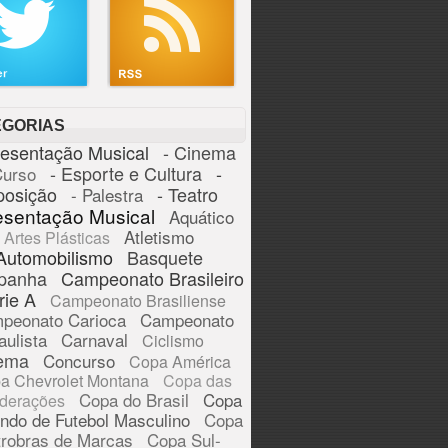
EGORIAS
resentação Musical
- Cinema
- Esporte e Cultura
-
Curso
posição
- Teatro
- Palestra
esentação Musical
Aquático
Atletismo
Artes Plásticas
Automobilismo
Basquete
panha
Campeonato Brasileiro
rie A
Campeonato Brasiliense
peonato Carioca
Campeonato
aulista
Carnaval
Ciclismo
ema
Concurso
Copa América
a Chevrolet Montana
Copa das
Copa do Brasil
Copa
derações
ndo de Futebol Masculino
Copa
trobras de Marcas
Copa Sul-