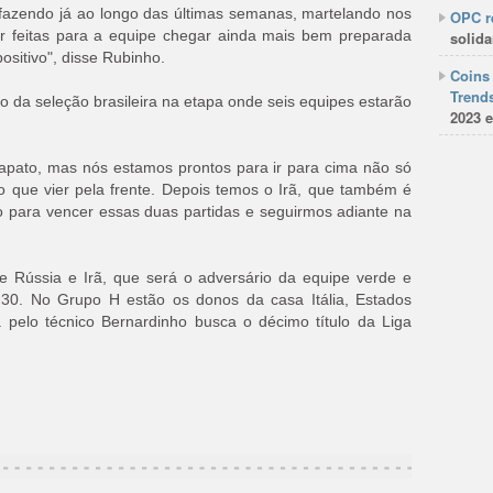
fazendo já ao longo das últimas semanas, martelando nos
OPC re
 feitas para a equipe chegar ainda mais bem preparada
solida
positivo", disse Rubinho.
Coins 
Trends
o da seleção brasileira na etapa onde seis equipes estarão
2023 e
pato, mas nós estamos prontos para ir para cima não só
o que vier pela frente. Depois temos o Irã, que também é
o para vencer essas duas partidas e seguirmos adiante na
de Rússia e Irã, que será o adversário da equipe verde e
30. No Grupo H estão os donos da casa Itália, Estados
da pelo técnico Bernardinho busca o décimo título da Liga