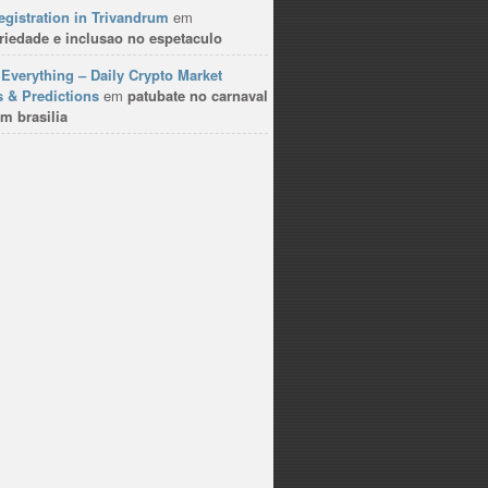
gistration in Trivandrum
em
riedade e inclusao no espetaculo
Everything – Daily Crypto Market
 & Predictions
em
patubate no carnaval
m brasilia