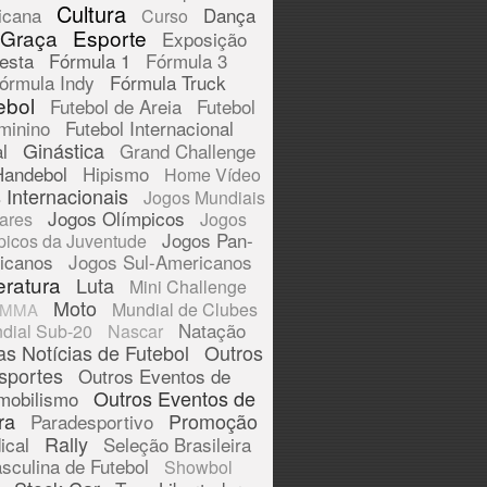
Cultura
icana
Dança
Curso
 Graça
Esporte
Exposição
esta
Fórmula 1
Fórmula 3
órmula Indy
Fórmula Truck
ebol
Futebol de Areia
Futebol
minino
Futebol Internacional
Ginástica
l
Grand Challenge
Handebol
Hipismo
Home Vídeo
 Internacionais
Jogos Mundiais
Jogos Olímpicos
tares
Jogos
Jogos Pan-
picos da Juventude
icanos
Jogos Sul-Americanos
eratura
Luta
Mini Challenge
Moto
Mundial de Clubes
MMA
Natação
dial Sub-20
Nascar
as Notícias de Futebol
Outros
sportes
Outros Eventos de
Outros Eventos de
mobilismo
ra
Promoção
Paradesportivo
Rally
ical
Seleção Brasileira
sculina de Futebol
Showbol