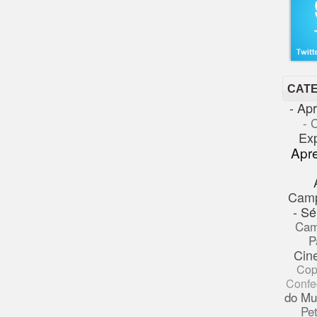
CAT
- Ap
- 
Ex
Apr
Cam
- Sé
Cam
P
Cin
Cop
Confe
do Mu
Pe