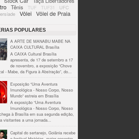
Stock Car
Taça Libertadores
tro
Tênis
TUF
TUF31
UFC
Vôlei
Vôlei de Praia
ersíade
ÉRIAS POPULARES
A ARTE DE MANABU MABE NA
CAIXA CULTURAL Brasília
A CAIXA Cultural Brasília
apresenta, de 17 de setembro a 17
de novembro, a exposição “Chove
al - Mabe, da Figura à Abstração”, do...
Exposição “Uma Aventura
Imunológica - Nosso Corpo, Nosso
Mundo” estreia em Brasília
A exposição “Uma Aventura
Imunológica - Nosso Corpo, Nosso
chega à Brasília em sua segunda edição,
a visitantes a uma jornada...
Capital do sertanejo, Goiânia recebe
o festival Histórias, maior encontro