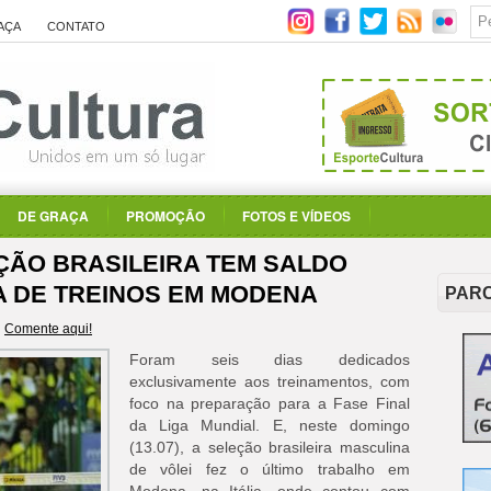
AÇA
CONTATO
DE GRAÇA
PROMOÇÃO
FOTOS E VÍDEOS
EÇÃO BRASILEIRA TEM SALDO
A DE TREINOS EM MODENA
PAR
Comente aqui!
Foram seis dias dedicados
exclusivamente aos treinamentos, com
foco na preparação para a Fase Final
da Liga Mundial. E, neste domingo
(13.07), a seleção brasileira masculina
de vôlei fez o último trabalho em