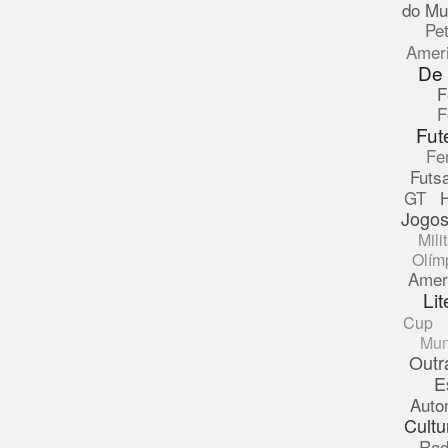
do Mu
Pe
Amer
De
F
F
Fut
Fe
Futsa
GT
Jogos
Mili
Olím
Amer
Lit
Cup
Mun
Outr
E
Auto
Cultu
Rad