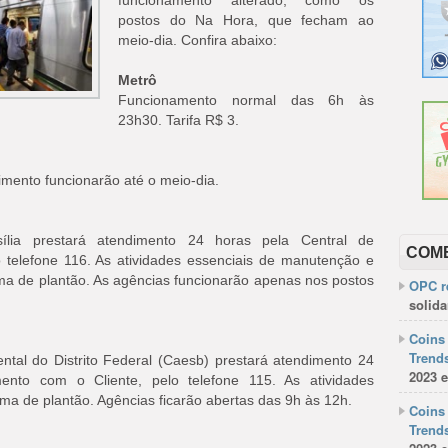
funcionamento alterado, como os
postos do Na Hora, que fecham ao
meio-dia. Confira abaixo:
Metrô
Funcionamento normal das 6h às
23h30. Tarifa R$ 3.
imento funcionarão até o meio-dia.
ília prestará atendimento 24 horas pela Central de
COM
 telefone 116. As atividades essenciais de manutenção e
 de plantão. As agências funcionarão apenas nos postos
OPC re
solida
Coins 
Trends
al do Distrito Federal (Caesb) prestará atendimento 24
2023 e
ento com o Cliente, pelo telefone 115. As atividades
a de plantão. Agências ficarão abertas das 9h às 12h.
Coins 
Trends