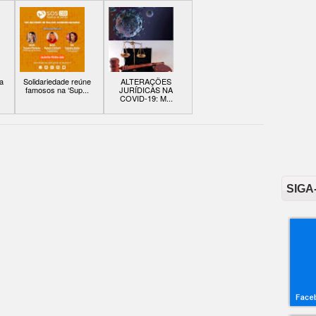
a
Solidariedade reúne
ALTERAÇÕES
famosos na ‘Sup...
JURÍDICAS NA
COVID-19: M...
SIGA