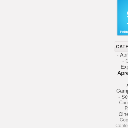
CAT
- Ap
- 
Ex
Apr
Cam
- Sé
Cam
P
Cin
Cop
Confe