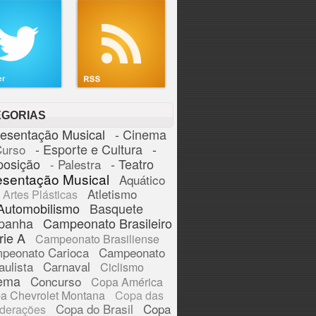
EGORIAS
resentação Musical
- Cinema
- Esporte e Cultura
-
Curso
posição
- Teatro
- Palestra
esentação Musical
Aquático
Atletismo
Artes Plásticas
Automobilismo
Basquete
panha
Campeonato Brasileiro
rie A
Campeonato Brasiliense
peonato Carioca
Campeonato
aulista
Carnaval
Ciclismo
ema
Concurso
Copa América
a Chevrolet Montana
Copa das
Copa do Brasil
Copa
derações