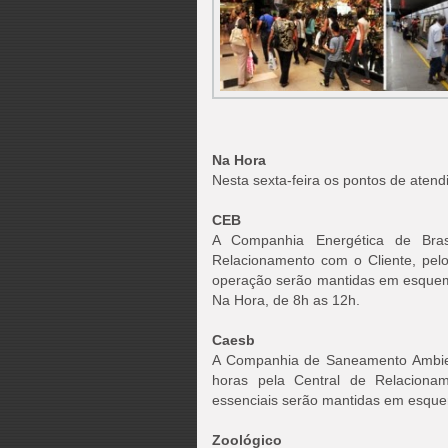
Na Hora
Nesta sexta-feira os pontos de atend
CEB
A Companhia Energética de Bras
Relacionamento com o Cliente, pelo
operação serão mantidas em esquema
Na Hora, de 8h as 12h.
Caesb
A Companhia de Saneamento Ambient
horas pela Central de Relacionam
essenciais serão mantidas em esquem
Zoológico