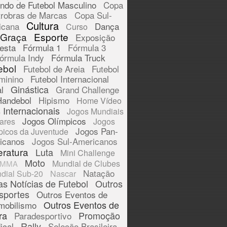
ndo de Futebol Masculino
Copa
trobras de Marcas
Copa Sul-
Cultura
icana
Dança
Curso
 Graça
Esporte
Exposição
esta
Fórmula 1
Fórmula 3
órmula Indy
Fórmula Truck
ebol
Futebol de Areia
Futebol
minino
Futebol Internacional
Ginástica
l
Grand Challenge
Handebol
Hipismo
Home Vídeo
 Internacionais
Jogos Mundiais
Jogos Olímpicos
tares
Jogos
Jogos Pan-
picos da Juventude
icanos
Jogos Sul-Americanos
eratura
Luta
Mini Challenge
Moto
Mundial de Clubes
MMA
Natação
dial Sub-20
Nascar
as Notícias de Futebol
Outros
sportes
Outros Eventos de
Outros Eventos de
mobilismo
ra
Promoção
Paradesportivo
Rally
ical
Seleção Brasileira