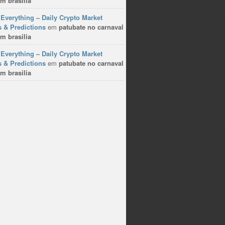
m brasilia
Everything – Daily Crypto Market
 & Predictions
em
patubate no carnaval
m brasilia
Everything – Daily Crypto Market
 & Predictions
em
patubate no carnaval
m brasilia