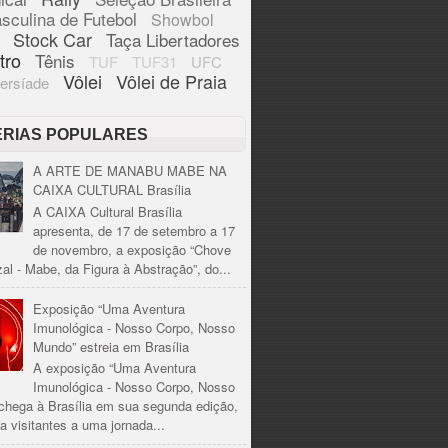
sculina de Futebol
Showbol
Stock Car
Taça Libertadores
tro
Tênis
TUF
TUF31
UFC
Vôlei
Vôlei de Praia
ersíade
ÉRIAS POPULARES
A ARTE DE MANABU MABE NA
CAIXA CULTURAL Brasília
A CAIXA Cultural Brasília
apresenta, de 17 de setembro a 17
de novembro, a exposição “Chove
al - Mabe, da Figura à Abstração”, do...
Exposição “Uma Aventura
Imunológica - Nosso Corpo, Nosso
Mundo” estreia em Brasília
A exposição “Uma Aventura
Imunológica - Nosso Corpo, Nosso
chega à Brasília em sua segunda edição,
a visitantes a uma jornada...