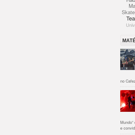
Ma
Skate
Tea
Univ
MAT
no Cafez
Mundo” 
e convid