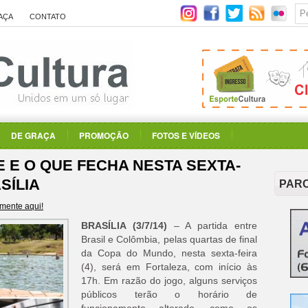
AÇA
CONTATO
DE GRAÇA
PROMOÇÃO
FOTOS E VÍDEOS
 E O QUE FECHA NESTA SEXTA-
ASÍLIA
PAR
mente aqui!
BRASÍLIA (3/7/14)
– A partida entre
Brasil e Colômbia, pelas quartas de final
da Copa do Mundo, nesta sexta-feira
(4), será em Fortaleza, com início às
17h. Em razão do jogo, alguns serviços
públicos terão o horário de