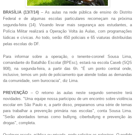
BRASÍLIA (13/7/14)
– As aulas na rede pública de ensino do Distrito
Federal e de algumas escolas particulares recomeçam na próxima
segunda-feira (14). Visando levar mais segurança aos estudantes, a
Polícia Militar realizará a Operação Volta às Aulas, com programações
lúdicas e cívicas. Ao todo, serão 450 policiais e 65 viaturas distribuídas
pelas escolas do DF.
Para informar sobre a operação, o tenente-coronel Sousa Lima,
comandante do Batalhão Escolar (BPEsc), estará na escola Caseb (SQS
908), na segunda-feira, a partir das 6h. "É um ponto central onde,
inclusive, temos um polo de policiamento que atende todas as demandas
da comunidade, sem burocracia", diz Lima.
PREVENÇÃO
– O retorno às aulas neste segundo semestre terá
novidades. "Uma equipe nossa participou de um encontro sobre violência
escolar em São Paulo e, a partir disso, preparamos uma série de temas
para trabalhar a prevenção primária nas escolas", conta Sousa Lima.
"Serão abordados temas como bulliyng, ciberbullyng e prevenção às
drogas", completa.
Qualquer escola, pública ou privada, pode solicitar as palestras. O pedido