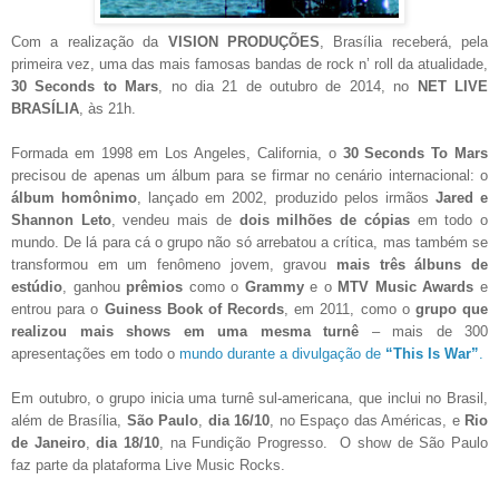
Com a realização da
VISION PRODUÇÕES
, Brasília receberá, pela
primeira vez, uma das mais famosas bandas de rock n’ roll da atualidade,
30 Seconds to Mars
, no dia 21 de outubro de 2014, no
NET LIVE
BRASÍLIA
, às 21h.
Formada em 1998 em Los Angeles, California, o
30 Seconds To Mars
precisou de apenas um álbum para se firmar no cenário internacional: o
álbum homônimo
, lançado em 2002, produzido pelos irmãos
Jared e
Shannon Leto
, vendeu mais de
dois milhões de cópias
em todo o
mundo. De lá para cá o grupo não só arrebatou a crítica, mas também se
transformou em um fenômeno jovem, gravou
mais três álbuns de
estúdio
, ganhou
prêmios
como o
Grammy
e o
MTV Music Awards
e
entrou para o
Guiness Book of Records
, em 2011, como o
grupo que
realizou mais shows em uma mesma turnê
– mais de 300
apresentações em todo o
mundo durante a divulgação de
“This Is War”
.
Em outubro, o grupo inicia uma turnê sul-americana, que inclui no Brasil,
além de Brasília,
São Paulo
,
dia 16/10
, no Espaço das Américas, e
Rio
de Janeiro
,
dia 18/10
, na Fundição Progresso. O show de São Paulo
faz parte da plataforma Live Music Rocks.