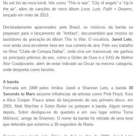
No set list da nova turnê, hits como “This is war”, “City of angels” e “Up in
the air”, além de canções do novo álbum
Love, Lust, Faith + Dreams
,
lançado em maio de 2013.
Declaradamente apaixonados pelo Brasil, os músicos da banda se
preparam para o lançamento de "Artifact", documentário que mostra os
bastidores da gravação do álbum
This Is War
. O vocalista,
Jared Leto
,
vive ainda uma excelente fase em sua carreira de ator. Pelo seu trabalho
no filme "Clube de Compra Dallas", onde vive um transexual, ele ganhou
os principais prêmios do ano, como o Globo de Ouro e o SAG de Melhor
Ator Coadjuvante, além de estar indicado ao Oscar na mesma categoria,
onde desponta como favorito.
A banda
Formada em 1998 pelos irmãos Jared e Shannon Leto, a banda
30
Seconds to Mars
assume influências de artistas como Pink Floyd, Kiss
e Alice Cooper. Pouco antes do lançamento de seu primeiro disco, em
2002, Matt Wachter e Solon Bixler se juntaram à banda. Algum tempo
depois, Solon desligou-se do quarteto e em seu lugar entrou Tomo
Miličević, amigo de Shannon. O nome da banda foi retirado de uma tese
que defendia que estamos a 30 segundos de Marte.