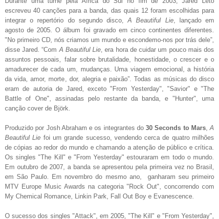
Durante uma turnê pela África do Sul no fim de 2003, Jared Leto
escreveu 40 canções para a banda, das quais 12 foram escolhidas para
integrar o repertório do segundo disco,
A Beautiful Lie
, lançado em
agosto de 2005. O álbum foi gravado em cinco continentes diferentes.
"No primeiro CD, nós criamos um mundo e escondemo-nos por trás dele”,
disse Jared. “Com
A Beautiful Lie
, era hora de cuidar um pouco mais dos
assuntos pessoais, falar sobre brutalidade, honestidade, o crescer e o
amadurecer de cada um, mudanças. Uma viagem emocional, a história
da vida, amor, morte, dor, alegria e paixão”. Todas as músicas do disco
eram de autoria de Jared, exceto "From Yesterday", "Savior" e "The
Battle of One", assinadas pelo restante da banda, e "Hunter", uma
canção cover de Björk.
Produzido por Josh Abraham e os integrantes do
30 Seconds to Mars
,
A
Beautiful Lie
foi um grande sucesso, vendendo cerca de quatro milhões
de cópias ao redor do mundo e chamando a atenção de público e crítica.
Os singles "The Kill" e "From Yesterday" estouraram em todo o mundo.
Em outubro de 2007, a banda se apresentou pela primeira vez no Brasil,
em São Paulo. Em novembro do mesmo ano, ganharam seu primeiro
MTV Europe Music Awards na categoria "Rock Out", concorrendo com
My Chemical Romance, Linkin Park, Fall Out Boy e Evanescence.
O sucesso dos singles "Attack", em 2005, "The Kill" e "From Yesterday",