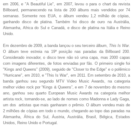
em 2006, e "A Beautiful Lie", em 2007, levou o para o chart da revista
Billboard, permanecendo na lista de 200 álbuns mais vendidos por 74
semanas. Somente nos EUA, o álbum vendeu 1,2 milhão de cópias,
ganhando disco de platina. Também foi disco de ouro na Austrália,
Alemanha, Africa do Sul e Canadá, e disco de platina na Itália e Reino
Unido.
Em dezembro de 2009, a banda lançou o seu terceiro álbum,
This Is War
.
O álbum teve estreia na 19ª posição nas paradas da Billboard 200.
Considerado inovador, o disco teve não só uma capa, mas 2000 capas
com imagens diferentes, de fotos enviadas por fãs. O primeiro single foi
"Kings and Queens" (2009), seguido de "Closer to the Edge" e o polêmico
"Hurricane", em 2010, e "This Is War", em 2011. Em setembro de 2010, a
banda ganhou seu segundo MTV Video Music Awards, na categoria
melhor video rock por “Kings & Queens”, e em 7 de novembro do mesmo
ano, ganhou seu quarto European Music Awards na categoria melhor
artista rock, tornando-se, ao lado de nomes como Madonna e Lady Gaga,
um dos artistas que mais ganharam o prêmio. O álbum vendeu mais de
2 milhões de cópias em todo o mundo, chegando ao topo das paradas na
Alemanha, África do Sul, Áustria, Austrália, Brasil, Bélgica, Estados
Unidos, Reino Unido e Portugal.