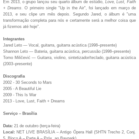
Em 2013, o grupo lançou seu quarto álbum de estúdio,
Love, Lust, Faith
+ Dreams
. O primeiro single "Up in the Air", foi lançado em março de
2013, e seu clipe um mês depois. Segundo Jared, o álbum é "uma
transformação completa para nós e certamente será a melhor coisa que
já fizemos até hoje".
Integrantes
Jared Leto — Vocal, guitarra, guitarra acústica (1998–presente)
Shannon Leto — Bateria, guitarra acústica, percussão (1998–presente)
Tomo Miličević — Guitarra, violino, sintetizador/teclado, guitarra acústica
(2003–presente)
Discografia
2002 - 30 Seconds to Mars
2005 - A Beautiful Lie
2009 - This Is War
2013 - Love, Lust, Faith + Dreams
Serviço – Brasília
Data:
21 de outubro (terça-feira)
Local:
NET LIVE BRASÍLIA – Antigo Ópera Hall (SHTN Trecho 2, Conj.
5, Bloco A – Parte A – Próx. ao Baypark)