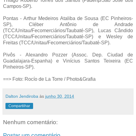
Thiago Roberto Torres dos Santos (Fadenp/São José dos
Campos-SP).
Pontas - Arthur Medeiros Ataliba de Sousa (EC Pinheiros-
SP), Cléber Antônio de Andrade
(TCC/Unitau/Fecomerciários/Taubaté-SP), Lucas Cândido
(TCC/Unitau/Fecomerciários/Taubaté-SP) e Wesley de
Freitas (TCC/Unitau/Fecomerciários/Taubaté-SP).
Pivôs - Alexandro Pozzer (Assoc. Dep. Ciudad de
Guadalajara-Espanha) e Vinícius Santos Teixeira (EC
Pinheiros-SP).
==> Foto: Rocío de La Torre / Photo&Grafia
Dalton Jendiroba
às
junho 30, 2014
Compartilhar
Nenhum comentário:
Postar um comentário