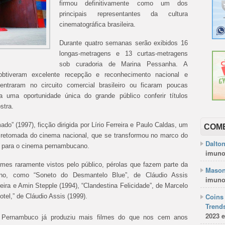
firmou definitivamente como um dos
principais representantes da cultura
cinematográfica brasileira.
Durante quatro semanas serão exibidos 16
longas-metragens e 13 curtas-metragens
sob curadoria de Marina Pessanha. A
tiveram excelente recepção e reconhecimento nacional e
entraram no circuito comercial brasileiro ou ficaram poucas
 uma oportunidade única do grande público conferir títulos
stra.
do” (1997), ficção dirigida por Lírio Ferreira e Paulo Caldas, um
COM
a retomada do cinema nacional, que se transformou no marco do
Dalto
 para o cinema pernambucano.
imuno
filmes raramente vistos pelo público, pérolas que fazem parte da
Mason
ano, como “
Soneto do Desmantelo Blue”, de
Cláudio Assis
imuno
rreira e Amin Stepple (1994), “Clandestina Felicidade”, de Marcelo
Coins 
el,” de Cláudio Assis (1999).
Trends
2023 e
 Pernambuco já produziu mais filmes do que nos cem anos