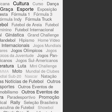
Cultura
icana
Dança
Curso
 Graça
Esporte
Exposição
esta
Fórmula 1
Fórmula 3
órmula Indy
Fórmula Truck
ebol
Futebol de Areia
Futebol
minino
Futebol Internacional
Ginástica
l
Grand Challenge
Handebol
Hipismo
Home Vídeo
 Internacionais
Jogos Mundiais
Jogos Olímpicos
tares
Jogos
Jogos Pan-
picos da Juventude
icanos
Jogos Sul-Americanos
eratura
Luta
Mini Challenge
Moto
Mundial de Clubes
MMA
Natação
dial Sub-20
Nascar
as Notícias de Futebol
Outros
sportes
Outros Eventos de
Outros Eventos de
mobilismo
ra
Promoção
Paradesportivo
Rally
ical
Seleção Brasileira
sculina de Futebol
Showbol