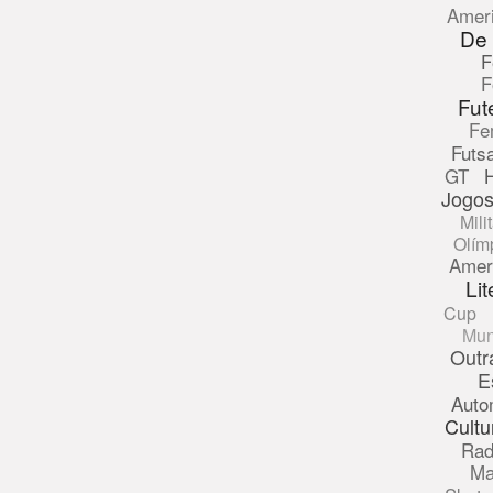
Amer
De
F
F
Fut
Fe
Futsa
GT
Jogos
Mili
Olím
Amer
Lit
Cup
Mun
Outr
E
Auto
Cultu
Rad
Ma