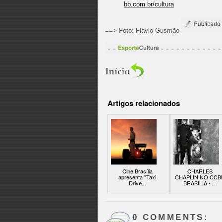
bb.com.br/cultura
==> Foto: Flávio Gusmão
Artigos relacionados
Cine Brasília
CHARLES
apresenta "Taxi
CHAPLIN NO CCB
Drive...
BRASILIA - ...
0 COMMENTS: