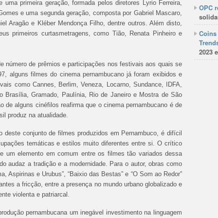
re uma primeira geração, formada pelos diretores Lyrio Ferreira,
OPC re
 Gomes e uma segunda geração, composta por Gabriel Mascaro,
solida
iel Aragão e Kléber Mendonça Filho, dentre outros. Além disto,
Coins 
s primeiros curtas­metragens, como Tião, Renata Pinheiro e
Trends
2023 e
 número de prêmios e participações nos festivais aos quais se
, alguns filmes do cinema pernambucano já foram exibidos e
ivais como Cannes, Berlim, Veneza, Locarno, Sundance, IDFA,
o Brasília, Gramado, Paulínia, Rio de Janeiro e Mostra de São
ão de alguns cinéfilos reafirma que o cinema pernambucano é de
sil produz na atualidade.
deste conjunto de filmes produzidos em Pernambuco, é difícil
ações temáticas e estilos muito diferentes entre si. O crítico
que um elemento em comum entre os filmes tão variados dessa
do audaz a tradição e a modernidade. Para o autor, obras como
ma, Aspirinas e Urubus”, “Baixio das Bestas” e “O Som ao Redor”
antes a fricção, entre a presença no mundo urbano globalizado e
te violenta e patriarcal.
a produção pernambucana um inegável investimento na linguagem