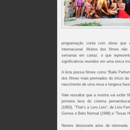
programação conta com obras que ob
internacional. Muitos dos filmes não 
semanas em cartaz, o que representa
significativos reunidos em uma única mo
A lista possui filmes como “Baile Perfuma
dos filmes mais premiados do início d
nascimento de uma nova e longeva fase
Vale ressaltar que a mostra vai exibir 
primeira leva do cinema pernambuc
(1993), “That’s a Lero Lero”, de Lírio Fe
Gomes e Beto Normal (1998) e “Texas Hot
Nestes dezessete anos de retomada,