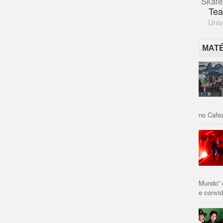
Skate
Tea
Univ
MAT
no Cafez
Mundo” 
e convid