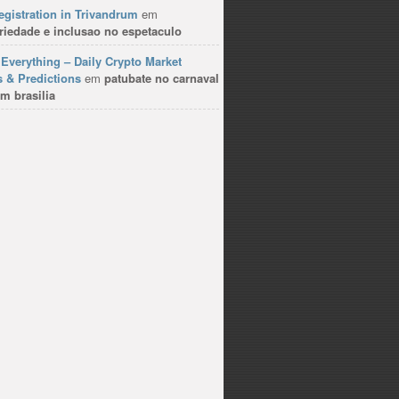
gistration in Trivandrum
em
riedade e inclusao no espetaculo
Everything – Daily Crypto Market
 & Predictions
em
patubate no carnaval
m brasilia