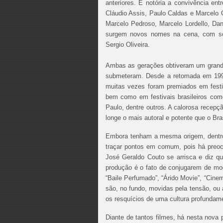
anteriores. É notória a convivência ent
Cláudio Assis, Paulo Caldas e Marcelo
Marcelo Pedroso, Marcelo Lordello, Dan
surgem novos nomes na cena, com seu
Sergio Oliveira.
Ambas as gerações obtiveram um grande
submeteram. Desde a retomada em 1997
muitas vezes foram premiados em fest
bem como em festivais brasileiros com
Paulo, dentre outros. A calorosa recepç
longe o mais autoral e potente que o Bra
Embora tenham a mesma origem, dentro 
traçar pontos em comum, pois há preocup
José Geraldo Couto se arrisca e diz 
produção é o fato de conjugarem de mo
“Baile Perfumado”, “Árido Movie”, “Cine
são, no fundo, movidas pela tensão, ou 
os resquícios de uma cultura profundamen
Diante de tantos filmes, há nesta nov