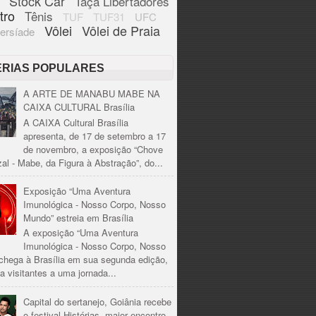
Stock Car
Taça Libertadores
tro
Tênis
TUF
TUF31
UFC
Vôlei
Vôlei de Praia
ersíade
ÉRIAS POPULARES
A ARTE DE MANABU MABE NA
CAIXA CULTURAL Brasília
A CAIXA Cultural Brasília
apresenta, de 17 de setembro a 17
de novembro, a exposição “Chove
al - Mabe, da Figura à Abstração”, do...
Exposição “Uma Aventura
Imunológica - Nosso Corpo, Nosso
Mundo” estreia em Brasília
A exposição “Uma Aventura
Imunológica - Nosso Corpo, Nosso
chega à Brasília em sua segunda edição,
a visitantes a uma jornada...
Capital do sertanejo, Goiânia recebe
o festival Histórias, maior encontro