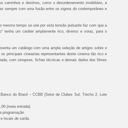
eus caminhos e destinos, como o desordenamento imobiliário, a
 mas sempre com uma fusão entre os signos do contemporâneo e
 ao mesmo tempo se une por esta tensão pulsante faz com que a
 tenha um caráter amplamente rico, diverso e voraz, para o
resenta um catálogo com uma ampla seleção de artigos sobre o
s principais cineastas representantes deste cinema tão rico e
tada, com sinopses, fichas técnicas e demais dados dos filmes
l Banco do Brasil – CCBB (Setor de Clubes Sul, Trecho 2, Lote
2,00 (meia entrada)
r a programação
 e locais de saída.