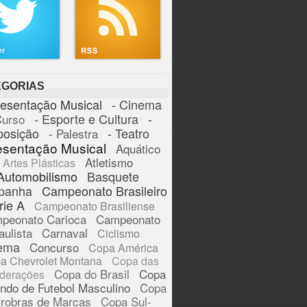
EGORIAS
resentação Musical
- Cinema
- Esporte e Cultura
-
Curso
posição
- Teatro
- Palestra
esentação Musical
Aquático
Atletismo
Artes Plásticas
Automobilismo
Basquete
panha
Campeonato Brasileiro
rie A
Campeonato Brasiliense
peonato Carioca
Campeonato
aulista
Carnaval
Ciclismo
ema
Concurso
Copa América
a Chevrolet Montana
Copa das
Copa do Brasil
Copa
derações
ndo de Futebol Masculino
Copa
trobras de Marcas
Copa Sul-