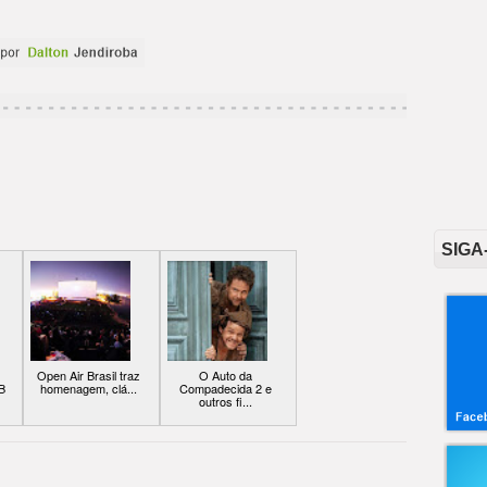
SIGA
Open Air Brasil traz
O Auto da
B
homenagem, clá...
Compadecida 2 e
outros fi...