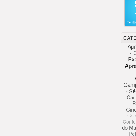
CAT
- Ap
- 
Ex
Apr
Cam
- Sé
Cam
P
Cin
Cop
Confe
do Mu
Pe