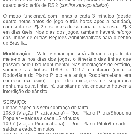
quatro terão tarifa de R$ 2 (
confira serviço abaixo
).
O metrô funcionará com linhas a cada 3 minutos (desde
quatro horas antes do jogo e três horas após a partidas),
com tarifa de R$ 2 nos finais de semana e feriados e R$ 3
em dias úteis. Nos dias dos jogos, também haverá reforço
das linhas de outras Regiões Administrativas para o centro
de Brasília.
Modificação
–
Vale lembrar que será alterado, a partir da
meia-noite nos dias dos jogos, o itinerário das linhas que
passam pelo Eixo Monumental. Nas imediações do estádio,
somente as linhas 108.6 e 109.7 circularão (entre a
Rodoviária do Plano Piloto e a antiga Rodoferroviária, em
corredor exclusivo) – por determinações de segurança
nenhuma outra linha irá transitar na via enquanto houver a
interdição do trânsito.
SERVIÇO:
Linhas especiais sem cobrança de tarifa:
108.6 (Viação Piracicabana) – Rod. Plano Piloto/Shopping
Popular – saídas a cada 15 minutos
109.7 (Viação Piracicabana) – Rod. Plano Piloto/Funarte –
saídas a cada 5 minutos