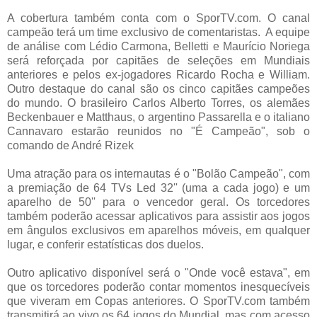
A cobertura também conta com o SporTV.com. O canal
campeão terá um time exclusivo de comentaristas. A equipe
de análise com Lédio Carmona, Belletti e Maurício Noriega
será reforçada por capitães de seleções em Mundiais
anteriores e pelos ex-jogadores Ricardo Rocha e William.
Outro destaque do canal são os cinco capitães campeões
do mundo. O brasileiro Carlos Alberto Torres, os alemães
Beckenbauer e Matthaus, o argentino Passarella e o italiano
Cannavaro estarão reunidos no "É Campeão", sob o
comando de André Rizek
Uma atração para os internautas é o "Bolão Campeão", com
a premiação de 64 TVs Led 32'' (uma a cada jogo) e um
aparelho de 50'' para o vencedor geral. Os torcedores
também poderão acessar aplicativos para assistir aos jogos
em ângulos exclusivos em aparelhos móveis, em qualquer
lugar, e conferir estatísticas dos duelos.
Outro aplicativo disponível será o "Onde você estava", em
que os torcedores poderão contar momentos inesquecíveis
que viveram em Copas anteriores. O SporTV.com também
transmitirá ao vivo os 64 jogos do Mundial, mas com acesso