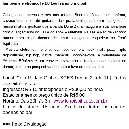
[ambiente eletrônico] e DJ Lêu [salão principal]
Cabeça nas antenas e pés nas raízes. Beat eletrônico com sanfona,
cavaco com som de guitarra, dois-pra-lá-dois-pra-cá sem triângulo! É
nessa mistura gostosa que a banda Dona Zaíra inaugura a sua nova fase
com o lançamento do CD e do show #AntenasERaízes e vão deixar todo
mundo com o pé doendo de tanto balançar o esqueleto no Forró
Ispilicute.
Música eletrônica, iê-iê-iê, carimbó, cúmbia, rock
´
n
´
roll, jazz, mpb,
tropicalismo, hip hop, catira, maracatu, coco-de-roda. A sonoridade de
#AntenasERaízes é um convite a vivenciar o forró fora dos salões de
dança, com uma perspectiva diferente e livre de preconceitos.
Local: Cota Mil Iate Clube - SCES Trecho 2 Lote 11 | Todas
as sextas-feiras
Ingressos: R$ 15 antecipados e R$30,00 na hora
Estacionamento: preço único de R$5,00
Horário: Das 20h às 3h |
www.forroispilicute.com.br
Limite de Idade: 18 anos| Aceitamos todos os cartões
apenas no bar
==> Foto: Divulgação