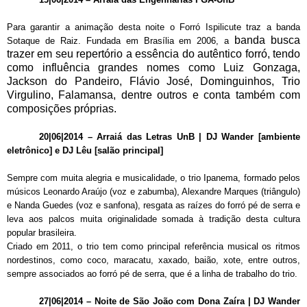
Para garantir a animação desta noite o Forró Ispilicute traz a banda
banda busca
Sotaque de Raiz. Fundada em Brasília em 2006, a
trazer em seu repertório a essência do autêntico forró, tendo
como influência grandes nomes como Luiz Gonzaga,
Jackson do Pandeiro, Flávio José, Dominguinhos, Trio
Virgulino, Falamansa, dentre outros e conta também com
composições próprias.
20|06|2014
–
Arraiá das Letras UnB | DJ Wander [ambiente
eletrônico] e DJ Lêu [salão principal]
Sempre com muita alegria e musicalidade, o trio Ipanema, formado pelos
músicos Leonardo Araújo (voz e zabumba), Alexandre Marques (triângulo)
e Nanda Guedes (voz e sanfona), resgata as raízes do forró pé de serra e
leva aos palcos muita originalidade somada à tradição desta cultura
popular brasileira.
Criado em 2011, o trio tem como principal referência musical os ritmos
nordestinos, como coco, maracatu, xaxado, baião, xote, entre outros,
sempre associados ao forró pé de serra, que é a linha de trabalho do trio.
27|06|2014
–
Noite de São João com Dona Zaíra | DJ Wander