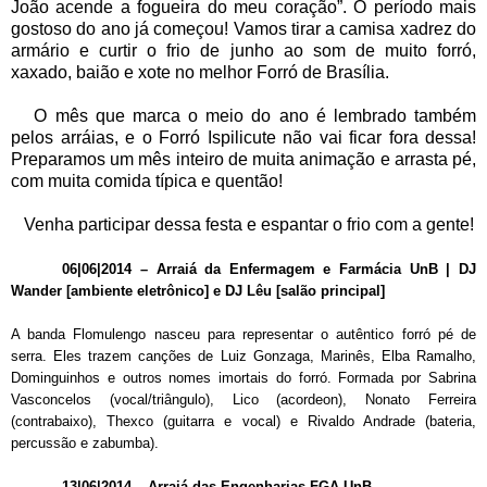
João acende a fogueira do meu coração
”
. O período mais
gostoso do ano já começou! Vamos tirar a camisa xadrez do
armário e curtir o frio de junho ao som de muito forró,
xaxado, baião e xote no melhor Forró de Brasília.
O mês que marca o meio do ano é lembrado também
pelos arráias, e o Forró Ispilicute não vai ficar fora dessa!
Preparamos um mês inteiro de muita animação e arrasta pé,
com muita comida típica e quentão!
Venha participar dessa festa e espantar o frio com a gente!
06|06|2014
–
Arraiá da Enfermagem e Farmácia UnB | DJ
Wander [ambiente eletrônico] e DJ Lêu [salão principal]
A banda Flomulengo nasceu para representar o autêntico forró pé de
serra. Eles trazem canções de Luiz Gonzaga, Marinês, Elba Ramalho,
Dominguinhos e outros nomes imortais do forró. Formada por Sabrina
Vasconcelos (vocal/triângulo), Lico (acordeon), Nonato Ferreira
(contrabaixo), Thexco (guitarra e vocal) e Rivaldo Andrade (bateria,
percussão e zabumba).
13|06|2014
–
Arraiá das Engenharias FGA-UnB