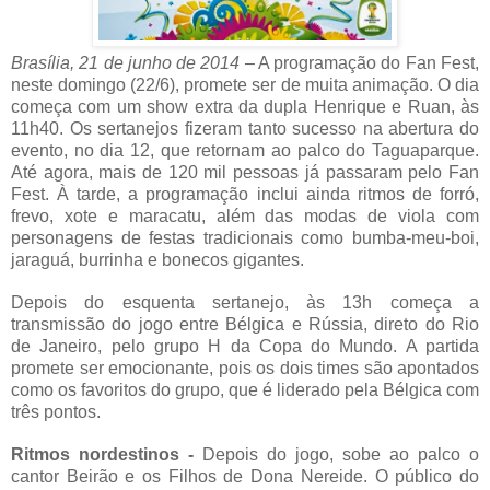
Brasília, 21 de junho de 2014 –
A programação do Fan Fest,
neste domingo (22/6), promete ser de muita animação. O dia
começa com um show extra da dupla Henrique e Ruan, às
11h40. Os sertanejos fizeram tanto sucesso na abertura do
evento, no dia 12, que retornam ao palco do Taguaparque.
Até agora, mais de 120 mil pessoas já passaram pelo Fan
Fest. À tarde, a programação inclui ainda ritmos de forró,
frevo, xote e maracatu, além das modas de viola com
personagens de festas tradicionais como bumba-meu-boi,
jaraguá, burrinha e bonecos gigantes.
Depois do esquenta sertanejo, às 13h começa a
transmissão do jogo entre Bélgica e Rússia, direto do Rio
de Janeiro, pelo grupo H da Copa do Mundo. A partida
promete ser emocionante, pois os dois times são apontados
como os favoritos do grupo, que é liderado pela Bélgica com
três pontos.
Ritmos nordestinos -
Depois do jogo, sobe ao palco o
cantor Beirão e os Filhos de Dona Nereide. O público do