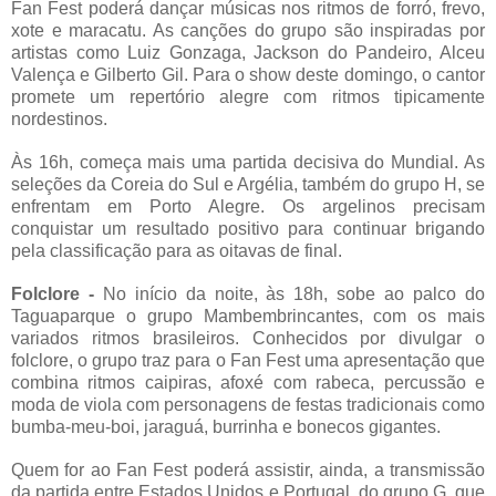
Fan Fest poderá dançar músicas nos ritmos de forró, frevo,
xote e maracatu. As canções do grupo são inspiradas por
artistas como Luiz Gonzaga, Jackson do Pandeiro, Alceu
Valença e Gilberto Gil. Para o show deste domingo, o cantor
promete um repertório alegre com ritmos tipicamente
nordestinos.
Às 16h, começa mais uma partida decisiva do Mundial. As
seleções da Coreia do Sul e Argélia, também do grupo H, se
enfrentam em Porto Alegre. Os argelinos precisam
conquistar um resultado positivo para continuar brigando
pela classificação para as oitavas de final.
Folclore -
No início da noite, às 18h, sobe ao palco do
Taguaparque o grupo Mambembrincantes, com os mais
variados ritmos brasileiros. Conhecidos por divulgar o
folclore, o grupo traz para o Fan Fest uma apresentação que
combina ritmos caipiras, afoxé com rabeca, percussão e
moda de viola com personagens de festas tradicionais como
bumba-meu-boi, jaraguá, burrinha e bonecos gigantes.
Quem for ao Fan Fest poderá assistir, ainda, a transmissão
da partida entre Estados Unidos e Portugal, do grupo G, que