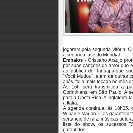
jogarem pela segunda vitória. 
a segunda fase do Mundial.
Embalos
- Cristiano Araújo pr
por suas canções de amor que em
ao público do Taguaparque suc
"Você Mudou", além de outras c
aliás, foi a mais tocada no mês d
Às 16h será transmitida a par
Corinthians, em São Paulo. A se
para a Costa Rica. A Inglaterra t
a Itália.
A agenda continua, às 18h05, c
Wilian e Marlon. Eles garantem 
sertanejo de raiz, músicas autor
lista do show, os sucessos "
garantidos.