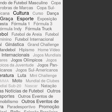
ndo de Futebol Masculino
Copa
trobras de Marcas
Copa Sul-
Cultura
icana
Dança
Curso
 Graça
Esporte
Exposição
esta
Fórmula 1
Fórmula 3
órmula Indy
Fórmula Truck
ebol
Futebol de Areia
Futebol
minino
Futebol Internacional
Ginástica
l
Grand Challenge
Handebol
Hipismo
Home Vídeo
 Internacionais
Jogos Mundiais
Jogos Olímpicos
tares
Jogos
Jogos Pan-
picos da Juventude
icanos
Jogos Sul-Americanos
eratura
Luta
Mini Challenge
Moto
Mundial de Clubes
MMA
Natação
dial Sub-20
Nascar
as Notícias de Futebol
Outros
sportes
Outros Eventos de
Outros Eventos de
mobilismo
ra
Promoção
Paradesportivo
Rally
ical
Seleção Brasileira