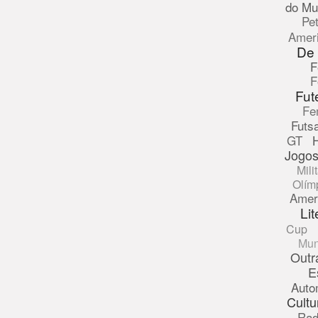
do Mu
Pe
Amer
De
F
F
Fut
Fe
Futsa
GT
Jogos
Mili
Olím
Amer
Lit
Cup
Mun
Outr
E
Auto
Cultu
Rad