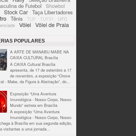
sculina de Futebol
Showbol
Stock Car
Taça Libertadores
tro
Tênis
TUF
TUF31
UFC
Vôlei
Vôlei de Praia
ersíade
ÉRIAS POPULARES
A ARTE DE MANABU MABE NA
CAIXA CULTURAL Brasília
A CAIXA Cultural Brasília
apresenta, de 17 de setembro a 17
de novembro, a exposição “Chove
al - Mabe, da Figura à Abstração”, do...
Exposição “Uma Aventura
Imunológica - Nosso Corpo, Nosso
Mundo” estreia em Brasília
A exposição “Uma Aventura
Imunológica - Nosso Corpo, Nosso
chega à Brasília em sua segunda edição,
a visitantes a uma jornada...