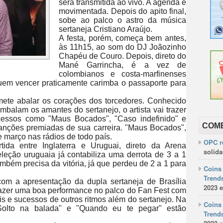
será transmitida ao vivo. A agenda é
movimentada. Depois do apito final,
sobe ao palco o astro da música
sertaneja Cristiano Araújo.
A festa, porém, começa bem antes,
às 11h15, ao som do DJ Joãozinho
Chapéu de Couro. Depois, direto do
Mané Garrincha, é a vez de
colombianos e costa-marfinenses
Quem vencer praticamente carimba o passaporte para
omete abalar os corações dos torcedores. Conhecido
balam os amantes do sertanejo, o artista vai trazer
essos como "Maus Bocados", "Caso indefinido" e
COM
anções premiadas de sua carreira. "Maus Bocados",
e março nas rádios de todo país.
OPC re
tida entre Inglaterra e Uruguai, direto da Arena
solida
leção uruguaia já contabiliza uma derrota de 3 a 1
ambém precisa da vitória, já que perdeu de 2 a 1 para
Coins 
Trends
om a apresentação da dupla sertaneja de Brasília
2023 e
fazer uma boa performance no palco do Fan Fest com
ais e sucessos de outros ritmos além do sertanejo. Na
Coins 
Solto na balada" e "Quando eu te pegar" estão
Trends