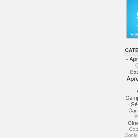
CAT
- Ap
- 
Ex
Apr
Cam
- Sé
Cam
P
Cin
Cop
Confe