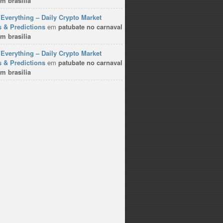
m brasilia
Everything – Daily Crypto Market
 & Predictions
em
patubate no carnaval
m brasilia
Everything – Daily Crypto Market
 & Predictions
em
patubate no carnaval
m brasilia