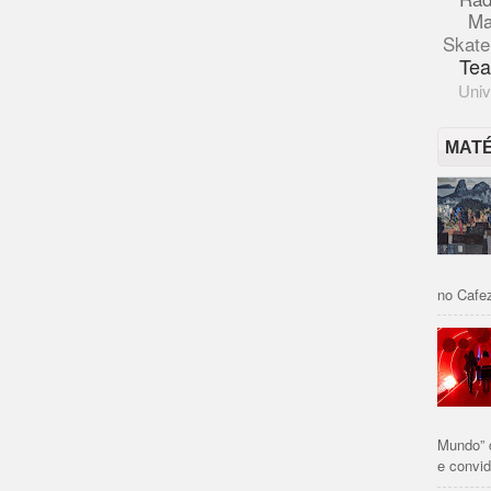
Ma
Skate
Tea
Univ
MAT
no Cafez
Mundo” 
e convid