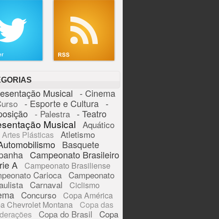
EGORIAS
resentação Musical
- Cinema
- Esporte e Cultura
-
Curso
posição
- Teatro
- Palestra
esentação Musical
Aquático
Atletismo
Artes Plásticas
Automobilismo
Basquete
panha
Campeonato Brasileiro
rie A
Campeonato Brasiliense
peonato Carioca
Campeonato
aulista
Carnaval
Ciclismo
ema
Concurso
Copa América
a Chevrolet Montana
Copa das
Copa do Brasil
Copa
derações