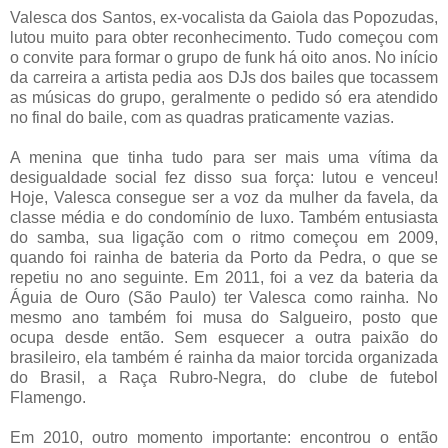
Valesca dos Santos, ex-vocalista da Gaiola das Popozudas,
lutou muito para obter reconhecimento. Tudo começou com
o convite para formar o grupo de funk há oito anos. No início
da carreira a artista pedia aos DJs dos bailes que tocassem
as músicas do grupo, geralmente o pedido só era atendido
no final do baile, com as quadras praticamente vazias.
A menina que tinha tudo para ser mais uma vítima da
desigualdade social fez disso sua força: lutou e venceu!
Hoje, Valesca consegue ser a voz da mulher da favela, da
classe média e do condomínio de luxo. Também entusiasta
do samba, sua ligação com o ritmo começou em 2009,
quando foi rainha de bateria da Porto da Pedra, o que se
repetiu no ano seguinte. Em 2011, foi a vez da bateria da
Águia de Ouro (São Paulo) ter Valesca como rainha. No
mesmo ano também foi musa do Salgueiro, posto que
ocupa desde então. Sem esquecer a outra paixão do
brasileiro, ela também é rainha da maior torcida organizada
do Brasil, a Raça Rubro-Negra, do clube de futebol
Flamengo.
Em 2010, outro momento importante: encontrou o então