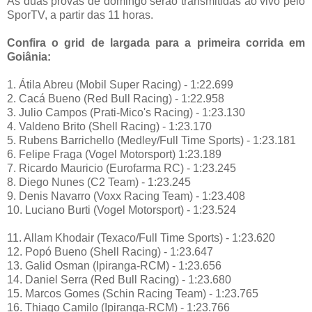
As duas provas de domingo serão transmitidas ao vivo pelo
SporTV, a partir das 11 horas.
Confira o grid de largada para a primeira corrida em
Goiânia:
1. Átila Abreu (Mobil Super Racing) - 1:22.699
2. Cacá Bueno (Red Bull Racing) - 1:22.958
3. Julio Campos (Prati-Mico's Racing) - 1:23.130
4. Valdeno Brito (Shell Racing) - 1:23.170
5. Rubens Barrichello (Medley/Full Time Sports) - 1:23.181
6. Felipe Fraga (Vogel Motorsport) 1:23.189
7. Ricardo Mauricio (Eurofarma RC) - 1:23.245
8. Diego Nunes (C2 Team) - 1:23.245
9. Denis Navarro (Voxx Racing Team) - 1:23.408
10. Luciano Burti (Vogel Motorsport) - 1:23.524
11. Allam Khodair (Texaco/Full Time Sports) - 1:23.620
12. Popó Bueno (Shell Racing) - 1:23.647
13. Galid Osman (Ipiranga-RCM) - 1:23.656
14. Daniel Serra (Red Bull Racing) - 1:23.680
15. Marcos Gomes (Schin Racing Team) - 1:23.765
16. Thiago Camilo (Ipiranga-RCM) - 1:23.766