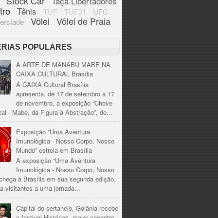
Stock Car
Taça Libertadores
tro
Tênis
TUF
TUF31
UFC
Vôlei
Vôlei de Praia
ersíade
ÉRIAS POPULARES
A ARTE DE MANABU MABE NA
CAIXA CULTURAL Brasília
A CAIXA Cultural Brasília
apresenta, de 17 de setembro a 17
de novembro, a exposição “Chove
al - Mabe, da Figura à Abstração”, do...
Exposição “Uma Aventura
Imunológica - Nosso Corpo, Nosso
Mundo” estreia em Brasília
A exposição “Uma Aventura
Imunológica - Nosso Corpo, Nosso
chega à Brasília em sua segunda edição,
a visitantes a uma jornada...
Capital do sertanejo, Goiânia recebe
o festival Histórias, maior encontro