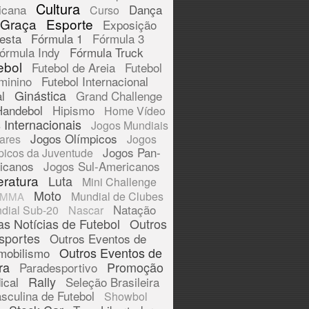
Cultura
icana
Dança
Curso
 Graça
Esporte
Exposição
esta
Fórmula 1
Fórmula 3
órmula Indy
Fórmula Truck
ebol
Futebol de Areia
Futebol
minino
Futebol Internacional
Ginástica
l
Grand Challenge
Handebol
Hipismo
Home Vídeo
 Internacionais
Jogos Mundiais
Jogos Olímpicos
tares
Jogos
Jogos Pan-
picos da Juventude
icanos
Jogos Sul-Americanos
eratura
Luta
Mini Challenge
Moto
Mundial de Clubes
MMA
Natação
dial Sub-20
Nascar
as Notícias de Futebol
Outros
sportes
Outros Eventos de
Outros Eventos de
mobilismo
ra
Promoção
Paradesportivo
Rally
ical
Seleção Brasileira
sculina de Futebol
Showbol