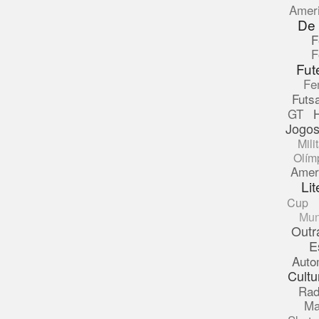
Amer
De
F
F
Fut
Fe
Futsa
GT
Jogos
Mili
Olím
Amer
Lit
Cup
Mun
Outr
E
Auto
Cultu
Rad
Ma