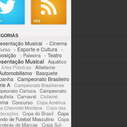
EGORIAS
resentação Musical
- Cinema
- Esporte e Cultura
-
Curso
posição
- Teatro
- Palestra
esentação Musical
Aquático
Atletismo
Artes Plásticas
Automobilismo
Basquete
panha
Campeonato Brasileiro
rie A
Campeonato Brasiliense
peonato Carioca
Campeonato
aulista
Carnaval
Ciclismo
ema
Concurso
Copa América
a Chevrolet Montana
Copa das
Copa do Brasil
Copa
derações
ndo de Futebol Masculino
Copa
trobras de Marcas
Copa Sul-