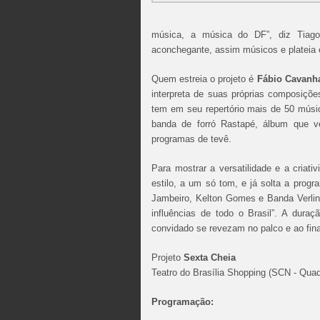
música, a música do DF”, diz Tiago
aconchegante, assim músicos e plateia 
Quem estreia o projeto é
Fábio Cavanh
interpreta de suas próprias composiçõe
tem em seu repertório mais de 50 músi
banda de forró Rastapé, álbum que v
programas de tevê.
Para mostrar a versatilidade e a criat
estilo, a um só tom, e já solta a pro
Jambeiro, Kelton Gomes e Banda Verlino
influências de todo o Brasil”. A dur
convidado se revezam no palco e ao fina
Projeto
Sexta Cheia
Teatro do Brasília Shopping (
SCN - Quad
Programação: