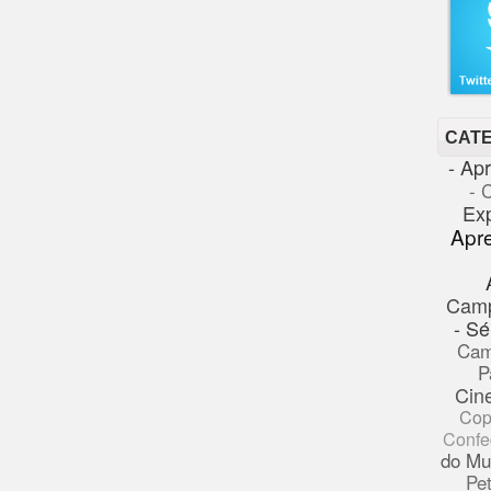
CAT
- Ap
- 
Ex
Apr
Cam
- Sé
Cam
P
Cin
Cop
Confe
do Mu
Pe