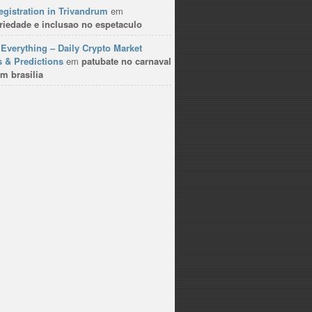
gistration in Trivandrum
em
riedade e inclusao no espetaculo
Everything – Daily Crypto Market
 & Predictions
em
patubate no carnaval
m brasilia