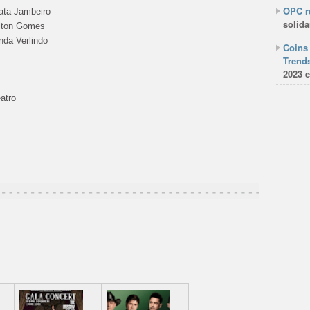
OPC re
ata Jambeiro
solida
elton Gomes
nda Verlindo
Coins 
Trends
2023 e
atro