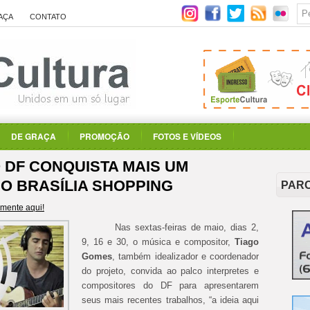
AÇA
CONTATO
DE GRAÇA
PROMOÇÃO
FOTOS E VÍDEOS
 DF CONQUISTA MAIS UM
DO BRASÍLIA SHOPPING
PAR
mente aqui!
Nas sextas-feiras de maio, dias 2,
9, 16 e 30, o música e compositor,
Tiago
Gomes
, também idealizador e coordenador
do projeto, convida ao palco interpretes e
compositores do DF para apresentarem
seus mais recentes trabalhos, “a ideia aqui