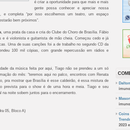
é criar a oportunidade para que mais e mais
gente possa conhecer e apreciar nossa
, e completa “por isso escolhemos um teatro, um espaço
estarão bem próximos”.
a
, uma prata da casa e cria do Clube do Choro de Brasília. Fábio
s e é violonista e guitarrista de mão cheia. Começou cedo e já
cas. Uma de suas canções foi a de trabalho no segundo CD da
endeu 100 mil cópias, com grande repercussão em rádios e
ividade da música feita por aqui, Tiago não se prendeu a um só
COM
gramação do mês: “teremos aqui no palco, encontros com Renata
, pra mostrar que Brasília é esse caldeirão, é essa mistura de
Dalto
ação prevista para o show é de uma hora e meia. Tiago e seu
imuno
l na noite sobem juntos para o encerramento.
Mason
imuno
ra 05, Bloco A)
Coins 
Trends
2023 e