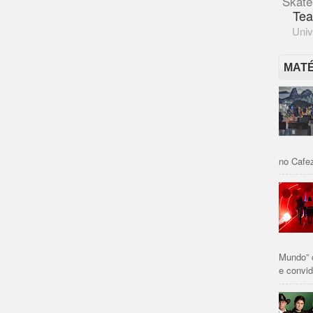
Skate
Tea
Univ
MAT
no Cafez
Mundo” 
e convid