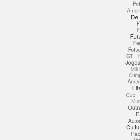
Pe
Amer
De
F
F
Fut
Fe
Futsa
GT
Jogos
Mili
Olím
Amer
Lit
Cup
Mun
Outr
E
Auto
Cultu
Rad
Ma