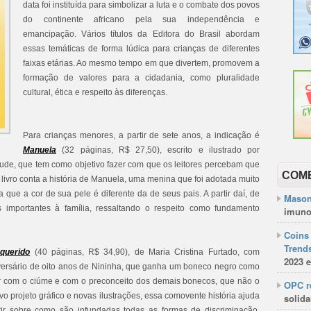
data foi instituída para simbolizar a luta e o combate dos povos
do continente africano pela sua independência e
emancipação.
Vários títulos da Editora do Brasil abordam
essas temáticas de forma lúdica para crianças de diferentes
faixas etárias. Ao mesmo tempo em que divertem, promovem a
formação de valores para a cidadania, como pluralidade
cultural, ética e respeito às diferenças.
Para crianças menores, a partir de sete anos, a indicação é
Manuela
(32 páginas, R$ 27,50), escrito e ilustrado por
ude, que tem como objetivo fazer com que os leitores percebam que
COM
O livro conta a história de Manuela, uma menina que foi adotada muito
que a cor de sua pele é diferente da de seus pais. A partir daí, de
Mason
s importantes à família, ressaltando o respeito como fundamento
imuno
Coins 
Trends
querido
(40 páginas, R$ 34,90), de Maria Cristina Furtado, com
2023 e
niversário de oito anos de Nininha, que ganha um boneco negro como
ar com o ciúme e com o preconceito dos demais bonecos, que não o
OPC re
vo projeto gráfico e novas ilustrações, essa comovente história ajuda
solida
letir sobre como são infundadas todas as formas de discriminação.