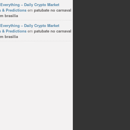
Everything – Daily Crypto Market
 & Predictions
em
patubate no carnaval
m brasilia
Everything – Daily Crypto Market
 & Predictions
em
patubate no carnaval
m brasilia