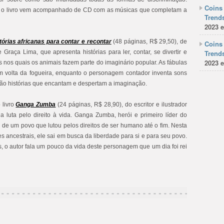
Coins 
os, o livro vem acompanhado de CD com as músicas que completam a
Trends
2023 e
tórias africanas para contar e recontar
(48 páginas, R$ 29,50), de
Coins 
Graça Lima, que apresenta histórias para ler, contar, se divertir e
Trends
2023 e
nos quais os animais fazem parte do imaginário popular. As fábulas
m volta da fogueira, enquanto o personagem contador inventa sons
 São histórias que encantam e despertam a imaginação.
 livro
Ganga Zumba
(24 páginas, R$ 28,90), do escritor e ilustrador
a luta pelo direito à vida. Ganga Zumba, herói e primeiro líder do
 de um povo que lutou pelos direitos de ser humano até o fim. Nesta
s ancestrais, ele sai em busca da liberdade para si e para seu povo.
s, o autor fala um pouco da vida deste personagem que um dia foi rei