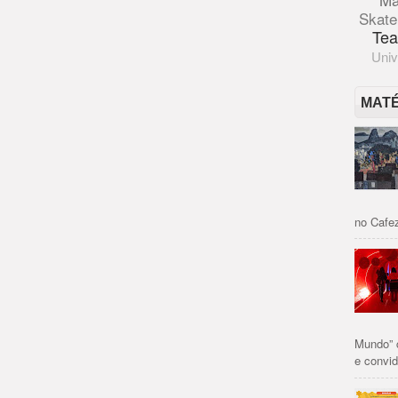
Skate
Tea
Univ
MAT
no Cafez
Mundo” 
e convid