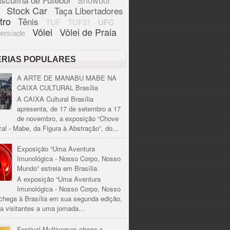
Showbol
Stock Car
Taça Libertadores
tro
Tênis
TUF
TUF31
UFC
Vôlei
Vôlei de Praia
ersíade
ÉRIAS POPULARES
A ARTE DE MANABU MABE NA
CAIXA CULTURAL Brasília
A CAIXA Cultural Brasília
apresenta, de 17 de setembro a 17
de novembro, a exposição “Chove
al - Mabe, da Figura à Abstração”, do...
Exposição “Uma Aventura
Imunológica - Nosso Corpo, Nosso
Mundo” estreia em Brasília
A exposição “Uma Aventura
Imunológica - Nosso Corpo, Nosso
chega à Brasília em sua segunda edição,
a visitantes a uma jornada...
Festival Multiversos chega a