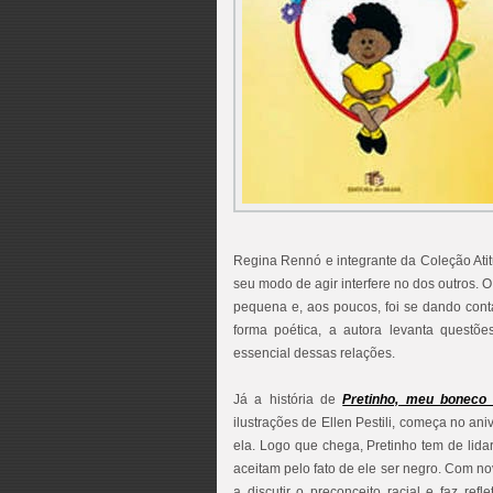
Regina Rennó e integrante da Coleção Atit
seu modo de agir interfere no dos outros. 
pequena e, aos poucos, foi se dando conta 
forma poética, a autora levanta questõe
essencial dessas relações.
Já a história de
Pretinho, meu boneco 
ilustrações de Ellen Pestili, começa no a
ela. Logo que chega, Pretinho tem de lid
aceitam pelo fato de ele ser negro. Com no
a discutir o preconceito racial e faz ref