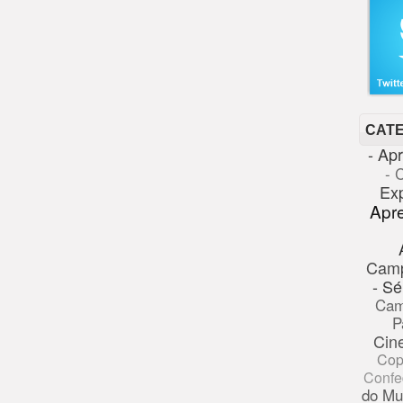
CAT
- Ap
- 
Ex
Apr
Cam
- Sé
Cam
P
Cin
Cop
Confe
do Mu