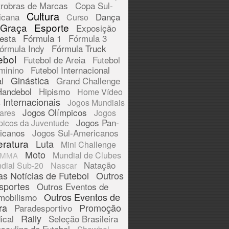
trobras de Marcas
Copa Sul-
Cultura
icana
Dança
Curso
 Graça
Esporte
Exposição
esta
Fórmula 1
Fórmula 3
órmula Indy
Fórmula Truck
ebol
Futebol de Areia
Futebol
minino
Futebol Internacional
Ginástica
l
Grand Challenge
Handebol
Hipismo
Home Vídeo
 Internacionais
Jogos Mundiais
Jogos Olímpicos
tares
Jogos
Jogos Pan-
picos da Juventude
icanos
Jogos Sul-Americanos
eratura
Luta
Mini Challenge
Moto
Mundial de Clubes
MMA
Natação
dial Sub-20
Nascar
as Notícias de Futebol
Outros
sportes
Outros Eventos de
Outros Eventos de
mobilismo
ra
Promoção
Paradesportivo
Rally
ical
Seleção Brasileira
sculina de Futebol