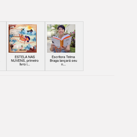
ESTELA NAS
Escritora Telma
.
NUVENS, primeiro
Braga lançará seu
livro i...
n...