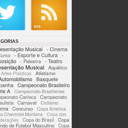
EGORIAS
resentação Musical
- Cinema
- Esporte e Cultura
-
Curso
posição
- Teatro
- Palestra
esentação Musical
Aquático
Atletismo
Artes Plásticas
Automobilismo
Basquete
panha
Campeonato Brasileiro
rie A
Campeonato Brasiliense
peonato Carioca
Campeonato
aulista
Carnaval
Ciclismo
ema
Concurso
Copa América
a Chevrolet Montana
Copa das
Copa do Brasil
Copa
derações
ndo de Futebol Masculino
Copa