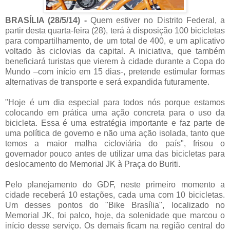
BRASÍLIA (28/5/14) -
Quem estiver no Distrito Federal, a
partir desta quarta-feira (28), terá à disposição 100 bicicletas
para compartilhamento, de um total de 400, e um aplicativo
voltado às ciclovias da capital. A iniciativa, que também
beneficiará turistas que vierem à cidade durante a Copa do
Mundo –com início em 15 dias-, pretende estimular formas
alternativas de transporte e será expandida futuramente.
"Hoje é um dia especial para todos nós porque estamos
colocando em prática uma ação concreta para o uso da
bicicleta. Essa é uma estratégia importante e faz parte de
uma política de governo e não uma ação isolada, tanto que
temos a maior malha cicloviária do país", frisou o
governador pouco antes de utilizar uma das bicicletas para
deslocamento do Memorial JK à Praça do Buriti.
Pelo planejamento do GDF, neste primeiro momento a
cidade receberá 10 estações, cada uma com 10 bicicletas.
Um desses pontos do "Bike Brasília", localizado no
Memorial JK, foi palco, hoje, da solenidade que marcou o
início desse serviço. Os demais ficam na região central do