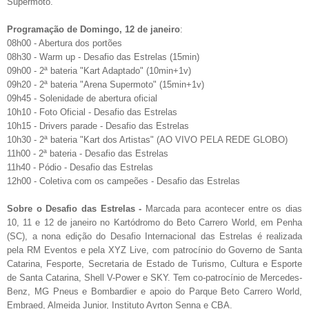
Supermoto.
Programação de
Domingo, 12 de janeiro
:
08h00 - Abertura dos portões
08h30 - Warm up - Desafio das Estrelas (15min)
09h00 - 2ª bateria "Kart Adaptado" (10min+1v)
09h20 - 2ª bateria "Arena Supermoto" (15min+1v)
09h45 - Solenidade de abertura oficial
10h10 - Foto Oficial - Desafio das Estrelas
10h15 - Drivers parade - Desafio das Estrelas
10h30 - 2ª bateria "Kart dos Artistas" (AO VIVO PELA REDE GLOBO)
11h00 - 2ª bateria - Desafio das Estrelas
11h40 - Pódio - Desafio das Estrelas
12h00 - Coletiva com os campeões - Desafio das Estrelas
Sobre o Desafio das Estrelas -
Marcada para acontecer entre os dias
10, 11 e 12 de janeiro no Kartódromo do Beto Carrero World, em Penha
(SC), a nona edição do Desafio Internacional das Estrelas é realizada
pela RM Eventos e pela XYZ Live, com patrocínio do Governo de Santa
Catarina, Fesporte, Secretaria de Estado de Turismo, Cultura e Esporte
de Santa Catarina, Shell V-Power e SKY. Tem co-patrocínio de Mercedes-
Benz, MG Pneus e Bombardier e apoio do Parque Beto Carrero World,
Embraed, Almeida Junior, Instituto Ayrton Senna e CBA.