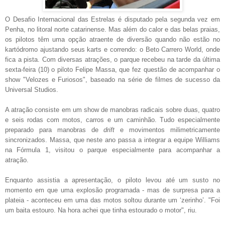
O Desafio Internacional das Estrelas é disputado pela segunda vez em
Penha, no litoral norte catarinense. Mas além do calor e das belas praias,
os pilotos têm uma opção atraente de diversão quando não estão no
kartódromo ajustando seus karts e correndo: o Beto Carrero World, onde
fica a pista. Com diversas atrações, o parque recebeu na tarde da última
sexta-feira (10) o piloto Felipe Massa, que fez questão de acompanhar o
show "Velozes e Furiosos", baseado na série de filmes de sucesso da
Universal Studios.
A atração consiste em um show de manobras radicais sobre duas, quatro
e seis rodas com motos, carros e um caminhão. Tudo especialmente
preparado para manobras de
drift
e movimentos milimetricamente
sincronizados. Massa, que neste ano passa a integrar a equipe Williams
na Fórmula 1, visitou o parque especialmente para acompanhar a
atração.
Enquanto assistia a apresentação, o piloto levou até um susto no
momento em que uma explosão programada - mas de surpresa para a
plateia - aconteceu em uma das motos soltou durante um ‘zerinho’. "Foi
um baita estouro. Na hora achei que tinha estourado o motor", riu.