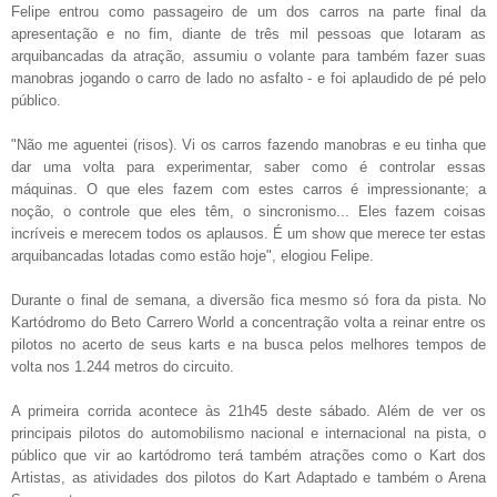
Felipe entrou como passageiro de um dos carros na parte final da
apresentação e no fim, diante de três mil pessoas que lotaram as
arquibancadas da atração, assumiu o volante para também fazer suas
manobras jogando o carro de lado no asfalto - e foi aplaudido de pé pelo
público.
"Não me aguentei (risos). Vi os carros fazendo manobras e eu tinha que
dar uma volta para experimentar, saber como é controlar essas
máquinas. O que eles fazem com estes carros é impressionante; a
noção, o controle que eles têm, o sincronismo... Eles fazem coisas
incríveis e merecem todos os aplausos. É um show que merece ter estas
arquibancadas lotadas como estão hoje", elogiou Felipe.
Durante o final de semana, a diversão fica mesmo só fora da pista. No
Kartódromo do Beto Carrero World a concentração volta a reinar entre os
pilotos no acerto de seus karts e na busca pelos melhores tempos de
volta nos 1.244 metros do circuito.
A primeira corrida acontece às 21h45 deste sábado. Além de ver os
principais pilotos do automobilismo nacional e internacional na pista, o
público que vir ao kartódromo terá também atrações como o Kart dos
Artistas, as atividades dos pilotos do Kart Adaptado e também o Arena