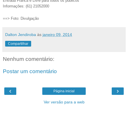
Entrada Franca e Livre para todos os públicos
Informações:
(61) 21052000
==> Foto: Divulgação
Dalton Jendiroba
às
janeiro 09, 2014
Compartilhar
Nenhum comentário:
Postar um comentário
‹
›
Página inicial
Ver versão para a web