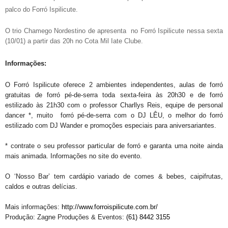
palco do Forró Ispilicute.
O trio Chamego Nordestino de apresenta no Forró Ispilicute ne
ssa sexta
(10/01) a partir das 20h no Cota Mil Iate Clube.
Informações:
O Forró
Ispilicute
oferece 2 ambientes independentes, aulas de forró
gratuitas de forró pé-de-serra toda sexta-feira às 20h30 e de forró
estilizado às 21h30 com o professor Charllys Reis, equipe de personal
dancer *, muito forró pé-de-serra com o DJ LÊU, o melhor do forró
estilizado com DJ Wander e promoções especiais para aniversariantes.
* contrate o seu professor particular de forró e garanta uma noite ainda
mais animada. Informações no site do evento.
O ‘Nosso Bar’ tem cardápio variado de comes & bebes, caipifrutas,
caldos e outras delícias.
Mais informações:
http://www.forroispilicute.com.br/
Produção: Zagne Produções & Eventos:
(61) 8442 3155