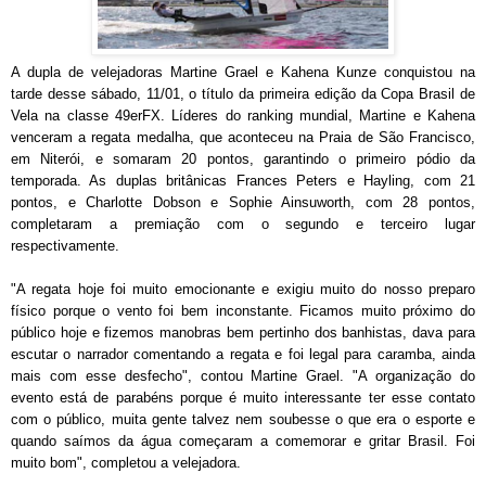
A dupla de velejadoras Martine Grael e Kahena Kunze conquistou na
tarde desse sábado, 11/01, o título da primeira edição da Copa Brasil de
Vela na classe 49erFX. Líderes do ranking mundial, Martine e Kahena
venceram a regata medalha, que aconteceu na Praia de São Francisco,
em Niterói, e somaram 20 pontos, garantindo o primeiro pódio da
temporada. As duplas britânicas Frances Peters e Hayling, com 21
pontos, e Charlotte Dobson e Sophie Ainsuworth, com 28 pontos,
completaram a premiação com o segundo e terceiro lugar
respectivamente.
"A regata hoje foi muito emocionante e exigiu muito do nosso preparo
físico porque o vento foi bem inconstante. Ficamos muito próximo do
público hoje e fizemos manobras bem pertinho dos banhistas, dava para
escutar o narrador comentando a regata e foi legal para caramba, ainda
mais com esse desfecho", contou Martine Grael. "A organização do
evento está de parabéns porque é muito interessante ter esse contato
com o público, muita gente talvez nem soubesse o que era o esporte e
quando saímos da água começaram a comemorar e gritar Brasil. Foi
muito bom", completou a velejadora.