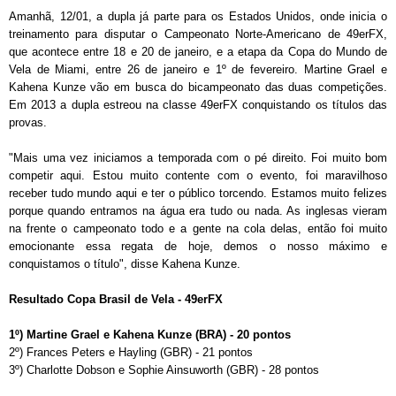
Amanhã, 12/01, a dupla já parte para os Estados Unidos, onde inicia o
treinamento para disputar o Campeonato Norte-Americano de 49erFX,
que acontece entre 18 e 20 de janeiro, e a etapa da Copa do Mundo de
Vela de Miami, entre 26 de janeiro e 1º de fevereiro. Martine Grael e
Kahena Kunze vão em busca do bicampeonato das duas competições.
Em 2013 a dupla estreou na classe 49erFX conquistando os títulos das
provas.
"Mais uma vez iniciamos a temporada com o pé direito. Foi muito bom
competir aqui. Estou muito contente com o evento, foi maravilhoso
receber tudo mundo aqui e ter o público torcendo. Estamos muito felizes
porque quando entramos na água era tudo ou nada. As inglesas vieram
na frente o campeonato todo e a gente na cola delas, então foi muito
emocionante essa regata de hoje, demos o nosso máximo e
conquistamos o título", disse Kahena Kunze.
Resultado Copa Brasil de Vela - 49erFX
1º) Martine Grael e Kahena Kunze (BRA) - 20 pontos
2º) Frances Peters e Hayling (GBR) - 21 pontos
3º) Charlotte Dobson e Sophie Ainsuworth (GBR) - 28 pontos