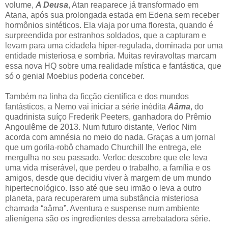
volume,
A Deusa
, Atan reaparece já transformado em
Atana, após sua prolongada estada em Edena sem receber
hormônios sintéticos. Ela viaja por uma floresta, quando é
surpreendida por estranhos soldados, que a capturam e
levam para uma cidadela hiper-regulada, dominada por uma
entidade misteriosa e sombria. Muitas reviravoltas marcam
essa nova HQ sobre uma realidade mística e fantástica, que
só o genial Moebius poderia conceber.
Também na linha da ficção científica e dos mundos
fantásticos, a Nemo vai iniciar a série inédita
Aâma
, do
quadrinista suíço Frederik Peeters, ganhadora do Prêmio
Angoulême de 2013. Num futuro distante, Verloc Nim
acorda com amnésia no meio do nada. Graças a um jornal
que um gorila-robô chamado Churchill lhe entrega, ele
mergulha no seu passado. Verloc descobre que ele leva
uma vida miserável, que perdeu o trabalho, a família e os
amigos, desde que decidiu viver à margem de um mundo
hipertecnológico. Isso até que seu irmão o leva a outro
planeta, para recuperarem uma substância misteriosa
chamada “aâma”. Aventura e suspense num ambiente
alienígena são os ingredientes dessa arrebatadora série.