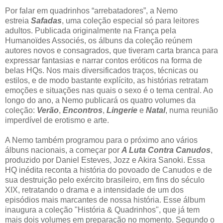
Por falar em quadrinhos “arrebatadores”, a Nemo
estreia
Safadas
, uma coleção especial só para leitores
adultos. Publicada originalmente na França pela
Humanoïdes Associés, os álbuns da coleção reúnem
autores novos e consagrados, que tiveram carta branca para
expressar fantasias e narrar contos eróticos na forma de
belas HQs. Nos mais diversificados traços, técnicas ou
estilos, e de modo bastante explícito, as histórias retratam
emoções e situações nas quais o sexo é o tema central. Ao
longo do ano, a Nemo publicará os quatro volumes da
coleção:
Verão
,
Encontros
,
Lingerie
e
Natal
, numa reunião
imperdível de erotismo e arte.
A Nemo também programou para o próximo ano vários
álbuns nacionais, a começar por
A Luta Contra Canudos
,
produzido por Daniel Esteves, Jozz e Akira Sanoki. Essa
HQ inédita reconta a história do povoado de Canudos e de
sua destruição pelo exército brasileiro, em fins do século
XIX, retratando o drama e a intensidade de um dos
episódios mais marcantes de nossa história. Esse álbum
inaugura a coleção "História & Quadrinhos", que já tem
mais dois volumes em preparação no momento. Segundo o