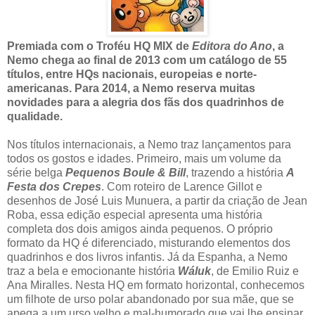
Premiada com o Troféu HQ MIX de
Editora do Ano
, a
Nemo chega ao final de 2013 com um catálogo de 55
títulos, entre HQs nacionais, europeias e norte-
americanas. Para 2014, a Nemo reserva muitas
novidades para a alegria dos fãs dos quadrinhos de
qualidade.
Nos títulos internacionais, a Nemo traz lançamentos para
todos os gostos e idades. Primeiro, mais um volume da
série belga
Pequenos Boule & Bill
, trazendo a história
A
Festa dos Crepes
. Com roteiro de Larence Gillot e
desenhos de José Luis Munuera, a partir da criação de Jean
Roba, essa edição especial apresenta uma história
completa dos dois amigos ainda pequenos. O próprio
formato da HQ é diferenciado, misturando elementos dos
quadrinhos e dos livros infantis. Já da Espanha, a Nemo
traz a bela e emocionante história
Wáluk
, de Emilio Ruiz e
Ana Miralles. Nesta HQ em formato horizontal, conhecemos
um filhote de urso polar abandonado por sua mãe, que se
apega a um urso velho e mal-humorado que vai lhe ensinar