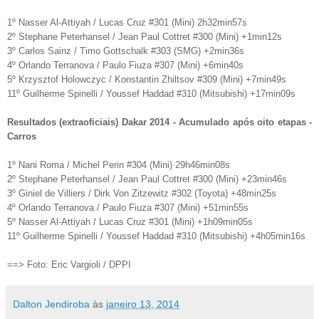
1º Nasser Al-Attiyah / Lucas Cruz #301 (Mini) 2h32min57s
2º Stephane Peterhansel / Jean Paul Cottret #300 (Mini) +1min12s
3º Carlos Sainz / Timo Gottschalk #303 (SMG) +2min36s
4º Orlando Terranova / Paulo Fiuza #307 (Mini) +6min40s
5º Krzysztof Holowczyc / Konstantin Zhiltsov #309 (Mini) +7min49s
11º Guilherme Spinelli / Youssef Haddad #310 (Mitsubishi) +17min09s
Resultados (extraoficiais) Dakar 2014 - Acumulado após oito etapas -
Carros
1º Nani Roma / Michel Perin #304 (Mini) 29h46min08s
2º Stephane Peterhansel / Jean Paul Cottret #300 (Mini) +23min46s
3º Giniel de Villiers / Dirk Von Zitzewitz #302 (Toyota) +48min25s
4º Orlando Terranova / Paulo Fiuza #307 (Mini) +51min55s
5º Nasser Al-Attiyah / Lucas Cruz #301 (Mini) +1h09min05s
11º Guilherme Spinelli / Youssef Haddad #310 (Mitsubishi) +4h05min16s
==> Foto: Eric Vargioli / DPPI
Dalton Jendiroba
às
janeiro 13, 2014