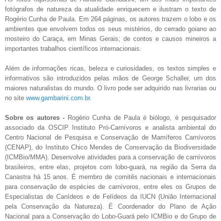
fotógrafos de natureza da atualidade enriquecem e ilustram o texto de
Rogério Cunha de Paula. Em 264 páginas, os autores trazem o lobo e os
ambientes que envolvem todos os seus mistérios, do cerrado goiano ao
mosteiro do Caraça, em Minas Gerais; de contos e causos mineiros a
importantes trabalhos científicos internacionais.
Além de informações ricas, beleza e curiosidades, os textos simples e
informativos são introduzidos pelas mãos de George Schaller, um dos
maiores naturalistas do mundo. O livro pode ser adquirido nas livrarias ou
no site
www.gambarini.com.br
.
Sobre os autores -
Rogério Cunha de Paula é biólogo, é pesquisador
associado da OSCIP Instituto Pró-Carnívoros e analista ambiental do
Centro Nacional de Pesquisa e Conservação de Mamíferos Carnívoros
(CENAP), do Instituto Chico Mendes de Conservação da Biodiversidade
(ICMBio/MMA). Desenvolve atividades para a conservação de carnívoros
brasileiros, entre elas, projetos com lobo-guará, na região da Serra da
Canastra há 15 anos. É membro de comitês nacionais e internacionais
para conservação de espécies de carnívoros, entre eles os Grupos de
Especialistas de Canídeos e de Felídeos da IUCN (União Internacional
pela Conservação da Natureza). É Coordenador do Plano de Ação
Nacional para a Conservação do Lobo-Guará pelo ICMBio e do Grupo de