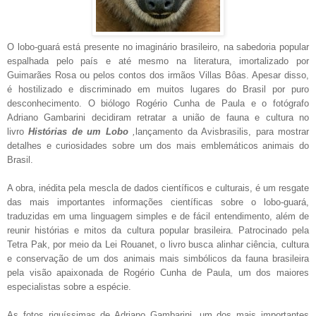
O lobo-guará está presente no imaginário brasileiro, na sabedoria popular
espalhada pelo país e até mesmo na literatura, imortalizado por
Guimarães Rosa ou pelos contos dos irmãos Villas Bôas. Apesar disso,
é hostilizado e discriminado em muitos lugares do Brasil por puro
desconhecimento. O biólogo Rogério Cunha de Paula e o fotógrafo
Adriano Gambarini decidiram retratar a união de fauna e cultura no
livro
Histórias de um Lobo
,
lançamento da Avisbrasilis, para mostrar
detalhes e curiosidades sobre um dos mais emblemáticos animais do
Brasil.
A obra, inédita pela mescla de dados científicos e culturais, é um resgate
das mais importantes informações científicas sobre o lobo-guará,
traduzidas em uma linguagem simples e de fácil entendimento, além de
reunir histórias e mitos da cultura popular brasileira. Patrocinado pela
Tetra Pak, por meio da Lei Rouanet, o livro busca alinhar ciência, cultura
e conservação de um dos animais mais simbólicos da fauna brasileira
pela visão apaixonada de Rogério Cunha de Paula, um dos maiores
especialistas sobre a espécie.
As fotos riquíssimas de Adriano Gambarini, um dos mais importantes