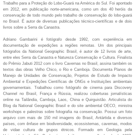
Trabalho para a Proteção do Lobo-Guará na América do Sul. Foi apontado
em 2012, em publicação norte-americana, como um dos 40 heróis da
conservação de todo mundo pelo trabalho de conservação do lobo-guará
no Brasil. É autor de diversas publicações técnico-científicas e de dois
livros sobre a Serra da Canastra.
Adriano Gambarini é fotógrafo desde 1992, com experiência em
documentação de expedições a regiões remotas. Um dos principais
fotógrafos da National Geographic Brasil, é autor de 12 livros de arte,
entre eles Serra da Canastra e Natureza Conservação e Cultura. Finalista
do Prêmio Jabuti 2012 com o livro Cavernas no Brasil, assina também os
textos das obras Velho Chico, o Rio e Camboja. Documenta Planos de
Manejo de Unidades de Conservação, Projetos de Estudo de Impacto
Ambiental e Expedições Científicas de ONGs e Instituições ambientais
governamentais. Trabalhou como fotógrafo de cinema para Discovery
Channel no Brasil, França e Rússia, realizou coberturas jornalísticas
online na Tailândia, Camboja, Laos, China e Quirguistão. Articulista do
Blog da National Geographic Brasil e do site ambiental OECO, ministra
workshops e palestras sobre fotografia na conservação. Possui um foto
arquivo com mais de 150 mil imagens do Brasil, Antártida e diversos
países, com ênfase em biodiversidade, ecossistemas, cavernas, modos
de vidae cultura de grupos étnicos. Formado em Geologia pela