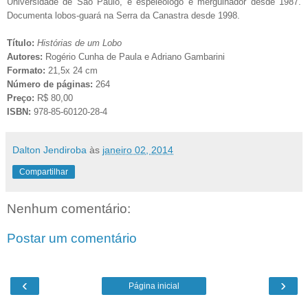
Universidade de São Paulo, é espeleólogo e mergulhador desde 1987.
Documenta lobos-guará na Serra da Canastra desde 1998.
Título:
Histórias de um Lobo
Autores:
Rogério Cunha de Paula e Adriano Gambarini
Formato:
21,5x 24 cm
Número de páginas:
264
Preço:
R$ 80,00
ISBN:
978-85-60120-28-4
Dalton Jendiroba
às
janeiro 02, 2014
Compartilhar
Nenhum comentário:
Postar um comentário
‹
›
Página inicial