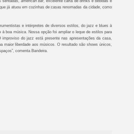
s sentadas,
american bar
, excelente carta de drinks e bebidas e
 que já atuou em cozinhas de casas renomadas da cidade, como
umentistas e intérpretes de diversos estilos, do jazz e blues à
to à boa música. Nossa opção foi ampliar o leque de estilos para
O improviso do jazz está presente nas apresentações da casa,
na maior liberdade aos músicos. O resultado são shows únicos,
spaços”, comenta Bandeira.