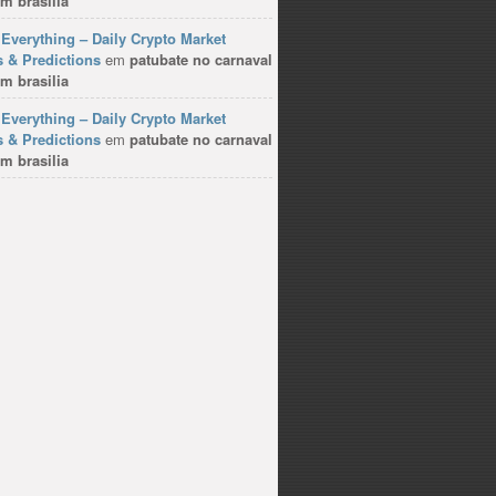
m brasilia
Everything – Daily Crypto Market
 & Predictions
em
patubate no carnaval
m brasilia
Everything – Daily Crypto Market
 & Predictions
em
patubate no carnaval
m brasilia