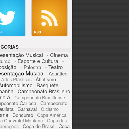
EGORIAS
resentação Musical
- Cinema
- Esporte e Cultura
-
Curso
posição
- Teatro
- Palestra
esentação Musical
Aquático
Atletismo
Artes Plásticas
Automobilismo
Basquete
panha
Campeonato Brasileiro
rie A
Campeonato Brasiliense
peonato Carioca
Campeonato
aulista
Carnaval
Ciclismo
ema
Concurso
Copa América
a Chevrolet Montana
Copa das
Copa do Brasil
Copa
derações