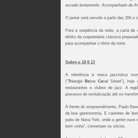
assado lentamente. Acompanhado de Arr
O jantar será servido a partir das 20h 
Para a seqüência da noite, a carta de 
drinks da coquetelaria clássica prepara
para acompanhar o ritmo da noite.
Sobre o 10 0 13
A referência à meca jazzística 
("
Tri
angle
Be
low
Ca
nal Street"), hoj
restaurantes e clubes de jazz. A regi
processo de revitalização até se trans
À frente do empreendimento, Paulo Ban
da boa gastronomia. E carentes de bons
pubs de Nova York, onde a gente ouve 
bom vinho”, comentam os sócios.