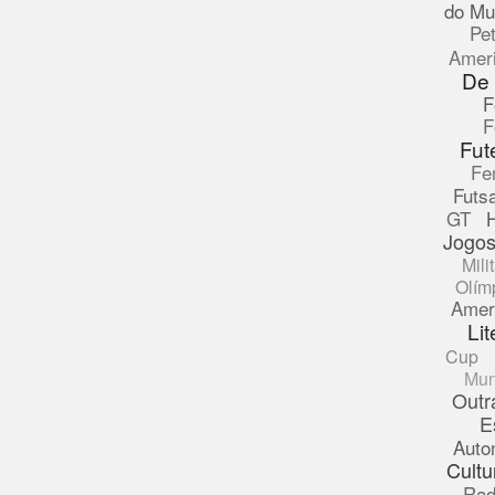
do Mu
Pe
Amer
De
F
F
Fut
Fe
Futsa
GT
Jogos
Mili
Olím
Amer
Lit
Cup
Mun
Outr
E
Auto
Cultu
Rad