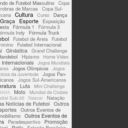
ndo de Futebol Masculino
Copa
trobras de Marcas
Copa Sul-
Cultura
icana
Dança
Curso
 Graça
Esporte
Exposição
esta
Fórmula 1
Fórmula 3
órmula Indy
Fórmula Truck
ebol
Futebol de Areia
Futebol
minino
Futebol Internacional
Ginástica
l
Grand Challenge
Handebol
Hipismo
Home Vídeo
 Internacionais
Jogos Mundiais
Jogos Olímpicos
tares
Jogos
Jogos Pan-
picos da Juventude
icanos
Jogos Sul-Americanos
eratura
Luta
Mini Challenge
Moto
Mundial de Clubes
MMA
Natação
dial Sub-20
Nascar
as Notícias de Futebol
Outros
sportes
Outros Eventos de
Outros Eventos de
mobilismo
ra
Promoção
Paradesportivo
Rally
ical
Seleção Brasileira