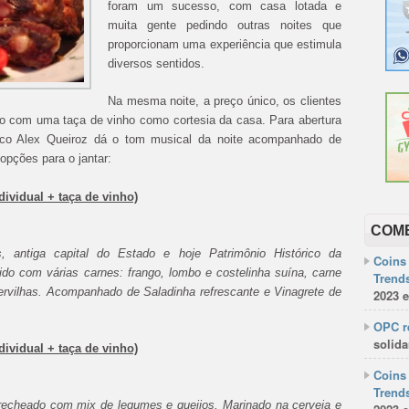
foram um sucesso, com casa lotada e
muita gente pedindo outras noites que
proporcionam uma experiência que estimula
diversos sentidos.
Na mesma noite, a preço único, os clientes
do com uma taça de vinho como cortesia da casa. Para abertura
stico Alex Queiroz dá o tom musical da noite acompanhado de
as opções para o jantar:
dividual + taça de vinho)
COM
s, antiga capital do Estado e hoje Patrimônio Histórico da
Coins 
do com várias carnes: frango, lombo e costelinha suína, carne
Trends
 ervilhas. Acompanhado de Saladinha refrescante e Vinagrete de
2023 e
OPC re
solida
ividual + taça de vinho)
Coins 
Trends
 recheado com mix de legumes e queijos. Marinado na cerveja e