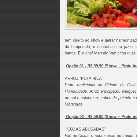
tem direito ao show e jantar harmoniza
da temporada, o contrabaixista jazzi
banda. E o chef Marcelo Vaz criou du
Opção 01 - R$ 59,90 (Show + Prato in
ARROZ “PUTA RICA”
Prato tradicional da Cidade de Goiá
Humanidade. Arroz encorpado, enriqueci
de sol e calabresa; cubos de palmito e
Morangos
Opção 02 - R$ 59,90 (Show + Prato ind
“COXAS ABUSADAS”
Filé de Coxas e sobrecoxas de frango,