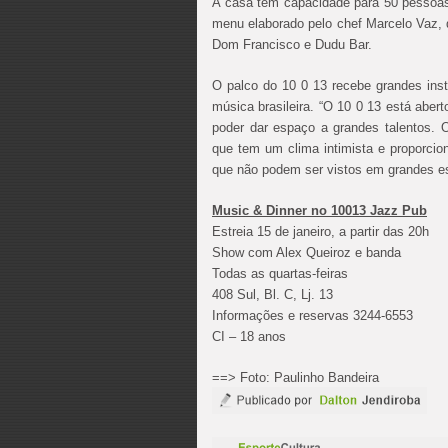
A casa tem capacidade para 50 pessoa
menu elaborado pelo chef Marcelo Vaz,
Dom Francisco e Dudu Bar.
O palco do 10 0 13 recebe grandes instr
música brasileira. “O 10 0 13 está aber
poder dar espaço a grandes talentos. 
que tem um clima intimista e proporcio
que não podem ser vistos em grandes e
Music & Dinner no 10013 Jazz Pub
Estreia 15 de janeiro, a partir das 20h
Show com Alex Queiroz e banda
Todas as quartas-feiras
408 Sul, Bl. C, Lj. 13
Informações e reservas 3244-6553
CI – 18 anos
==> Foto: Paulinho Bandeira