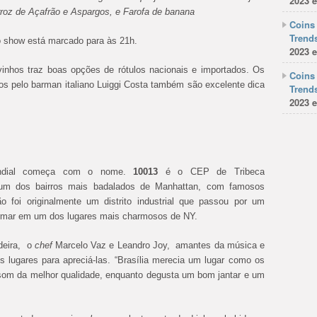
2023 e
oz de Açafrão e Aspargos, e Farofa de banana
Coins 
Trends
e o show está marcado para às 21h.
2023 e
vinhos traz boas opções de rótulos nacionais e importados. Os
Coins 
dos pelo barman italiano Luiggi Costa também são excelente dica
Trends
2023 e
mundial começa com o nome.
10013
é o CEP de Tribeca
e um dos bairros mais badalados de Manhattan, com famosos
ão foi originalmente um distrito industrial que passou por um
formar em um dos lugares mais charmosos de NY.
deira, o
chef
Marcelo Vaz e Leandro Joy, amantes da música e
 lugares para apreciá-las. “Brasília merecia um lugar como os
som da melhor qualidade, enquanto degusta um bom jantar e um