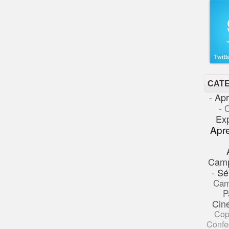
CAT
- Ap
- 
Ex
Apr
Cam
- Sé
Cam
P
Cin
Cop
Confe