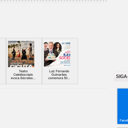
Teatro
Luiz Fernando
Caleidoscópio
Guimarães
SIGA
evoca Sócrates...
comemora 50...