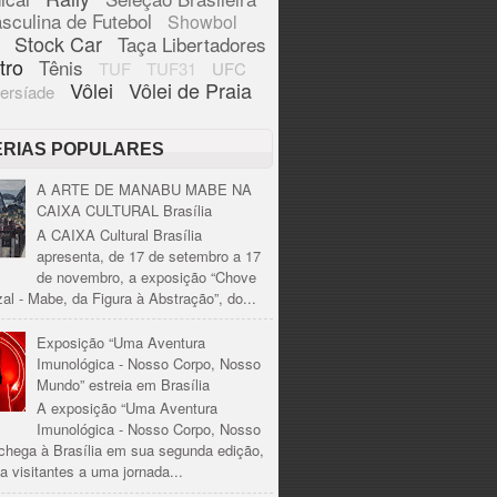
sculina de Futebol
Showbol
Stock Car
Taça Libertadores
tro
Tênis
TUF
TUF31
UFC
Vôlei
Vôlei de Praia
ersíade
ÉRIAS POPULARES
A ARTE DE MANABU MABE NA
CAIXA CULTURAL Brasília
A CAIXA Cultural Brasília
apresenta, de 17 de setembro a 17
de novembro, a exposição “Chove
al - Mabe, da Figura à Abstração”, do...
Exposição “Uma Aventura
Imunológica - Nosso Corpo, Nosso
Mundo” estreia em Brasília
A exposição “Uma Aventura
Imunológica - Nosso Corpo, Nosso
chega à Brasília em sua segunda edição,
a visitantes a uma jornada...