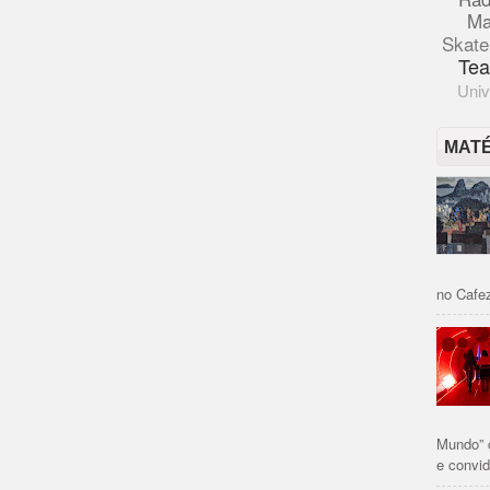
Ma
Skate
Tea
Univ
MAT
no Cafez
Mundo” 
e convid