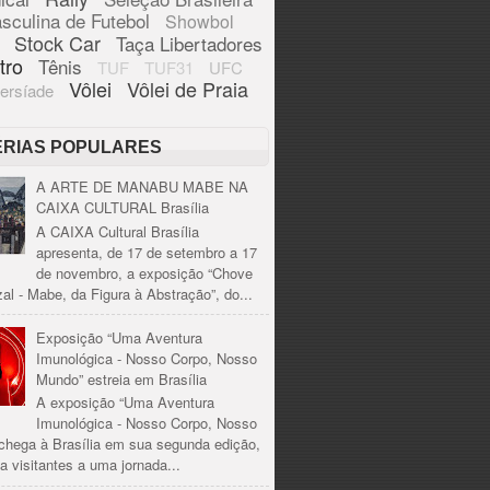
sculina de Futebol
Showbol
Stock Car
Taça Libertadores
tro
Tênis
TUF
TUF31
UFC
Vôlei
Vôlei de Praia
ersíade
ÉRIAS POPULARES
A ARTE DE MANABU MABE NA
CAIXA CULTURAL Brasília
A CAIXA Cultural Brasília
apresenta, de 17 de setembro a 17
de novembro, a exposição “Chove
al - Mabe, da Figura à Abstração”, do...
Exposição “Uma Aventura
Imunológica - Nosso Corpo, Nosso
Mundo” estreia em Brasília
A exposição “Uma Aventura
Imunológica - Nosso Corpo, Nosso
chega à Brasília em sua segunda edição,
a visitantes a uma jornada...