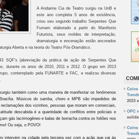
A Andaime Cia de Teatro surgiu na UnB e
este ano completa 5 anos de existência,
criou seu segundo trabalho Serpentes Que
Fumam elaborado a partir do Manifesto
Futurista, seus moldes de interpretação,
dramaturgia e encenação estão ancorados
turgia Aberta e na teoria do Teatro Pós-Dramático.
 43 SQF’s (abreviação da prática de ação de Serpentes Que
ros, durante os anos de 2010, 2011 e 2012. O grupo em 2013
Grupo, contemplado pela FUNARTE e FAC, e realizou diversas
COM
.
Coins 
so surgiu também como uma maneira de manifestar os fenômenos
Trends
Brasília. Músicos do samba, choro e MPB são impedidos de
2023 e
as reclamações dos vizinhos, pessoas que moram em comerciais,
OPC re
atitude descabida é a quantidade de conflitos entre policiais e
solida
ançam gás lacrimogêneo e balas de borracha contra os foliões nos
omo! Ou seja, o POVO!
Coins 
Trends
o intervém na cidade pela terceira vez com a ação que vai às