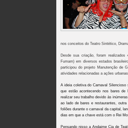
nos conceitos do Teatro Sintético, Drama
Desde sua criação, foram realizados
Fumam) em diversos estados brasilei
participou do projeto Manutenção de 
atividades relacionadas a ações urbanas
A ideia coletiva do Carnaval Silencio
que estão acontecendo nos bares de 
realizar seu trabalho devido às inúmer
ao lado de bares e restaurantes, outra 
foliões durante o carnaval da capital, l
dias em que a chave está com o Rei M
Pensando nisso a Andaime Cia de Teatr