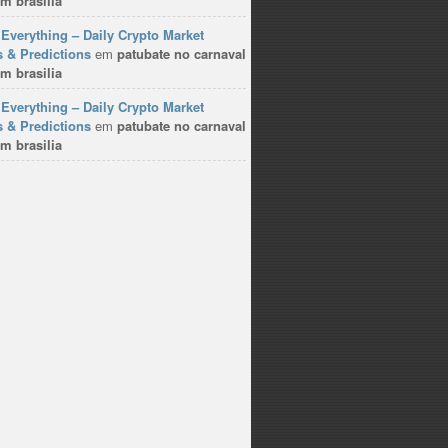
m brasilia
Everything – Daily Crypto Market
 & Predictions
em
patubate no carnaval
m brasilia
Everything – Daily Crypto Market
 & Predictions
em
patubate no carnaval
m brasilia