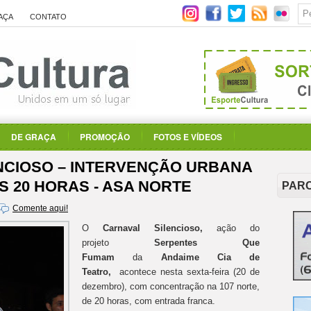
AÇA
CONTATO
DE GRAÇA
PROMOÇÃO
FOTOS E VÍDEOS
NCIOSO – INTERVENÇÃO URBANA
ÀS 20 HORAS - ASA NORTE
PAR
Comente aqui!
O
Carnaval Silencioso,
ação do
projeto
Serpentes Que
Fumam
da
Andaime Cia de
Teatro,
acontece nesta sexta-feira (20 de
dezembro), com concentração na 107 norte,
de 20 horas, com entrada franca.