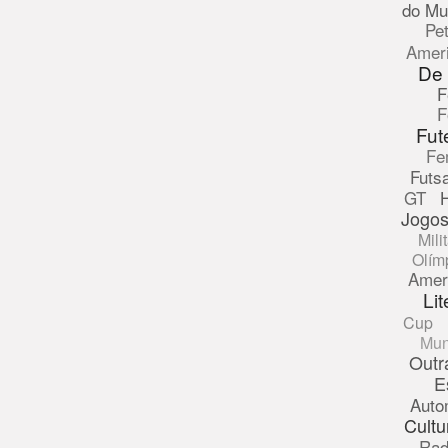
do Mu
Pe
Amer
De
F
F
Fut
Fe
Futsa
GT
Jogos
Mili
Olím
Amer
Lit
Cup
Mun
Outr
E
Auto
Cultu
Rad