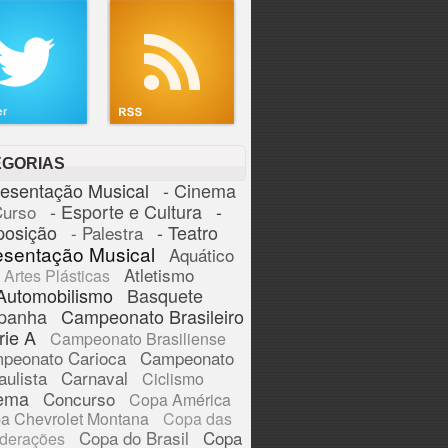
EGORIAS
resentação Musical
- Cinema
- Esporte e Cultura
-
Curso
posição
- Teatro
- Palestra
esentação Musical
Aquático
Atletismo
Artes Plásticas
Automobilismo
Basquete
panha
Campeonato Brasileiro
rie A
Campeonato Brasiliense
peonato Carioca
Campeonato
aulista
Carnaval
Ciclismo
ema
Concurso
Copa América
a Chevrolet Montana
Copa das
Copa do Brasil
Copa
derações