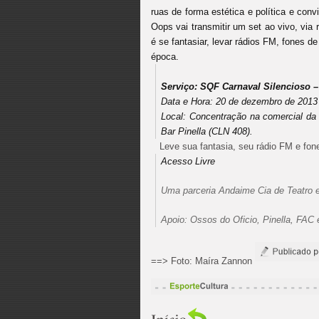
ruas de forma estética e política e conv
Oops vai transmitir um set ao vivo, via
é se fantasiar, levar rádios FM, fones de
época.
Serviço: SQF Carnaval Silencioso –
Data e Hora: 20 de dezembro de 2013 (
Local: Concentração na comercial da
Bar Pinella (CLN 408).
Leve sua fantasia, seu rádio FM e fon
Acesso Livre
Uma parceria Andaime Cia de Teatro e
Apoio: Ossos do Oficio, Pinella, FAC 
==> Foto: Maíra Zannon