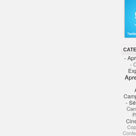
CAT
- Ap
- 
Ex
Apr
Cam
- Sé
Cam
P
Cin
Cop
Confe