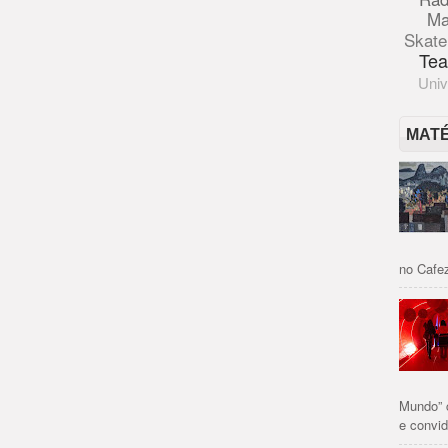
Ma
Skate
Tea
Univ
MAT
no Cafez
Mundo” 
e convid