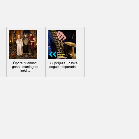
Ópera “Condor”
Superjazz Festival
ganha montagem
segue temporada ...
inédi...