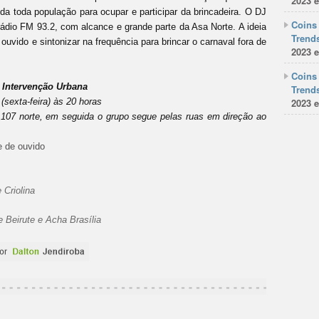
2023 e
ida toda população para ocupar e participar da brincadeira. O DJ
Coins 
 rádio FM 93.2, com alcance e grande parte da Asa Norte. A ideia
Trends
 ouvido e sintonizar na frequência para brincar o carnaval fora de
2023 e
Coins 
 Intervenção Urbana
Trends
sexta-feira) às 20 horas
2023 e
 107 norte, em seguida o grupo segue pelas ruas em direção ao
e de ouvido
 Criolina
e Beirute e Acha Brasília