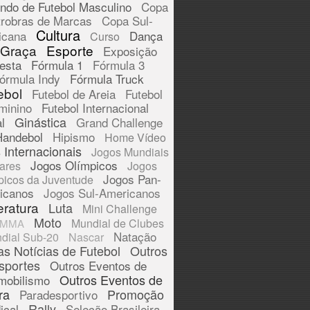
ndo de Futebol Masculino
Copa
trobras de Marcas
Copa Sul-
Cultura
icana
Dança
Curso
 Graça
Esporte
Exposição
esta
Fórmula 1
Fórmula 3
órmula Indy
Fórmula Truck
ebol
Futebol de Areia
Futebol
minino
Futebol Internacional
Ginástica
l
Grand Challenge
Handebol
Hipismo
Home Vídeo
 Internacionais
Jogos Mundiais
Jogos Olímpicos
tares
Jogos
Jogos Pan-
picos da Juventude
icanos
Jogos Sul-Americanos
eratura
Luta
Mini Challenge
Moto
Mundial de Clubes
MMA
Natação
dial Sub-20
Nascar
as Notícias de Futebol
Outros
sportes
Outros Eventos de
Outros Eventos de
mobilismo
ra
Promoção
Paradesportivo
Rally
ical
Seleção Brasileira