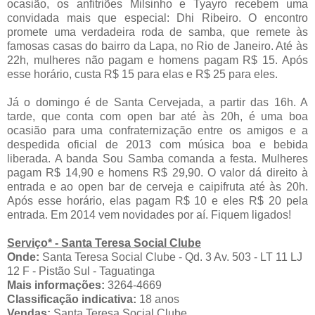
ocasião, os anfitriões Milsinho e Tyayro recebem uma
convidada mais que especial: Dhi Ribeiro. O encontro
promete uma verdadeira roda de samba, que remete às
famosas casas do bairro da Lapa, no Rio de Janeiro. Até às
22h, mulheres não pagam e homens pagam R$ 15. Após
esse horário, custa R$ 15 para elas e R$ 25 para eles.
Já o domingo é de Santa Cervejada, a partir das 16h. A
tarde, que conta com open bar até às 20h, é uma boa
ocasião para uma confraternização entre os amigos e a
despedida oficial de 2013 com música boa e bebida
liberada. A banda Sou Samba comanda a festa. Mulheres
pagam R$ 14,90 e homens R$ 29,90. O valor dá direito à
entrada e ao open bar de cerveja e caipifruta até às 20h.
Após esse horário, elas pagam R$ 10 e eles R$ 20 pela
entrada. Em 2014 vem novidades por aí. Fiquem ligados!
Serviço* - Santa Teresa Social Clube
Onde:
Santa Teresa Social Clube - Qd. 3 Av. 503 - LT 11 LJ
12 F - Pistão Sul - Taguatinga
Mais informações:
3264-4669
Classificação indicativa:
18 anos
Vendas:
Santa Teresa Social Clube