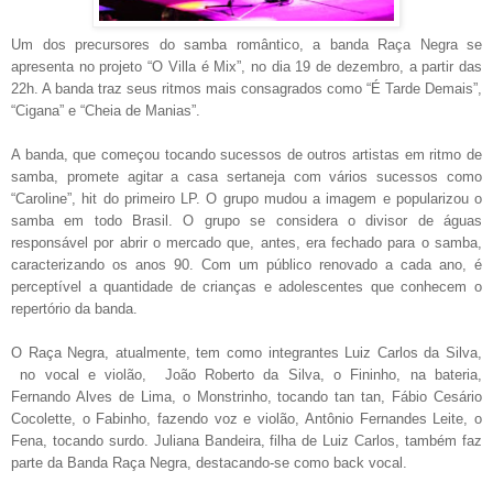
Um dos precursores do samba romântico, a banda Raça Negra se
apresenta no projeto “O Villa é Mix”, no dia 19 de dezembro, a partir das
22h. A banda traz seus ritmos mais consagrados como “É Tarde Demais”,
“Cigana” e “Cheia de Manias”.
A banda, que começou tocando sucessos de outros artistas em ritmo de
samba, promete agitar a casa sertaneja com vários sucessos como
“Caroline”, hit do primeiro LP.
O grupo mudou a imagem e popularizou o
samba em todo Brasil. O grupo se considera o divisor de águas
responsável por abrir o mercado que, antes, era fechado para o samba,
caracterizando os anos 90. Com um público renovado a cada ano, é
perceptível a quantidade de crianças e adolescentes que conhecem o
repertório da banda.
O Raça Negra, atualmente, tem como integrantes Luiz Carlos da Silva,
no vocal e violão, João Roberto da Silva, o Fininho, na bateria,
Fernando Alves de Lima, o Monstrinho, tocando tan tan, Fábio Cesário
Cocolette, o Fabinho, fazendo voz e violão, Antônio Fernandes Leite, o
Fena, tocando surdo. Juliana Bandeira, filha de Luiz Carlos, também faz
parte da Banda Raça Negra, destacando-se como back vocal.