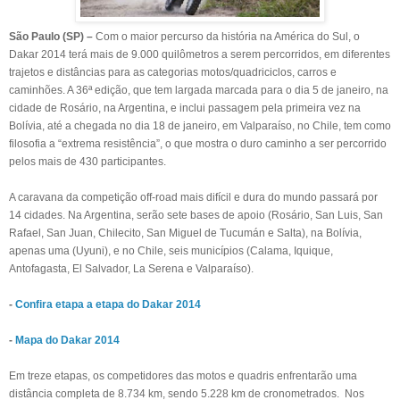
São Paulo (SP) –
Com o maior percurso da história na América do Sul, o
Dakar 2014 terá mais de 9.000 quilômetros a serem percorridos, em diferentes
trajetos e distâncias para as categorias motos/quadriciclos, carros e
caminhões. A 36ª edição, que tem largada marcada para o dia 5 de janeiro, na
cidade de Rosário, na Argentina, e inclui passagem pela primeira vez na
Bolívia, até a chegada no dia 18 de janeiro, em Valparaíso, no Chile, tem como
filosofia a “extrema resistência”, o que mostra o duro caminho a ser percorrido
pelos mais de 430 participantes.
A caravana da competição off-road mais difícil e dura do mundo passará por
14 cidades. Na Argentina, serão sete bases de apoio (Rosário, San Luis, San
Rafael, San Juan, Chilecito, San Miguel de Tucumán e Salta), na Bolívia,
apenas uma (Uyuni), e no Chile, seis municípios (Calama, Iquique,
Antofagasta, El Salvador, La Serena e Valparaíso).
-
Confira etapa a etapa do Dakar 2014
-
Mapa do Dakar 2014
Em treze etapas, os competidores das motos e quadris enfrentarão uma
distância completa de 8.734 km, sendo 5.228 km de cronometrados. Nos