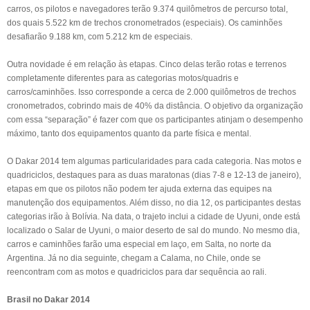
carros, os pilotos e navegadores terão 9.374 quilômetros de percurso total,
dos quais 5.522 km de trechos cronometrados (especiais). Os caminhões
desafiarão 9.188 km, com 5.212 km de especiais.
Outra novidade é em relação às etapas. Cinco delas terão rotas e terrenos
completamente diferentes para as categorias motos/quadris e
carros/caminhões. Isso corresponde a cerca de 2.000 quilômetros de trechos
cronometrados, cobrindo mais de 40% da distância. O objetivo da organização
com essa “separação” é fazer com que os participantes atinjam o desempenho
máximo, tanto dos equipamentos quanto da parte física e mental.
O Dakar 2014 tem algumas particularidades para cada categoria. Nas motos e
quadriciclos, destaques para as duas maratonas (dias 7-8 e 12-13 de janeiro),
etapas em que os pilotos não podem ter ajuda externa das equipes na
manutenção dos equipamentos. Além disso, no dia 12, os participantes destas
categorias irão à Bolívia. Na data, o trajeto inclui a cidade de Uyuni, onde está
localizado o Salar de Uyuni, o maior deserto de sal do mundo. No mesmo dia,
carros e caminhões farão uma especial em laço, em Salta, no norte da
Argentina. Já no dia seguinte, chegam a Calama, no Chile, onde se
reencontram com as motos e quadriciclos para dar sequência ao rali.
Brasil no Dakar 2014