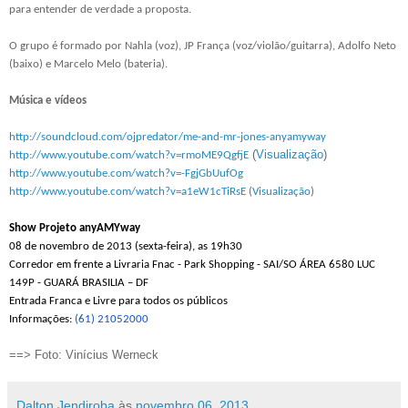
para entender de verdade a proposta.
O grupo é formado por Nahla (voz), JP França (voz/violão/guitarra), Adolfo Neto
(baixo) e Marcelo Melo (bateria).
Música e vídeos
http://soundcloud.com/ojpredator/me-and-mr-jones-anyamyway
(
Visualização
)
http://www.youtube.com/watch?v=rmoME9QgfjE
http://www.youtube.com/watch?v=-FgjGbUufOg
http://www.youtube.com/watch?v=a1eW1cTiRsE
(
Visualização
)
Show Projeto anyAMYway
0
8
de novembro de 2013 (
sexta
-feira), as 19h30
Corredor em frente a Livraria Fnac - Park Shopping - SAI/SO ÁREA 6580 LUC
149P - GUARÁ BRASILIA – DF
Entrada Franca e Livre para todos os públicos
Informações:
(61) 21052000
==> Foto: Vinícius Werneck
Dalton Jendiroba
às
novembro 06, 2013