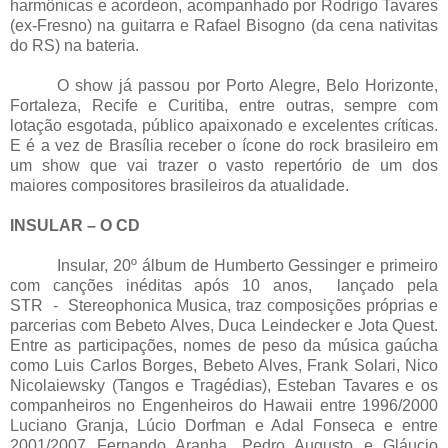
harmônicas e acordeon, acompanhado por Rodrigo Tavares
(ex-Fresno) na guitarra e Rafael Bisogno (da cena nativitas
do RS) na bateria.
O show já passou por Porto Alegre, Belo Horizonte,
Fortaleza, Recife e Curitiba, entre outras, sempre com
lotação esgotada, público apaixonado e excelentes críticas.
E é a vez de Brasília receber o ícone do rock brasileiro em
um show que vai trazer o vasto repertório de um dos
maiores compositores brasileiros da atualidade.
INSULAR – O CD
Insular, 20º álbum de Humberto Gessinger e primeiro
com canções inéditas após 10 anos, lançado pela
STR - Stereophonica Musica, traz composições próprias e
parcerias com Bebeto Alves, Duca Leindecker e Jota Quest.
Entre as participações, nomes de peso da música gaúcha
como Luis Carlos Borges, Bebeto Alves, Frank Solari, Nico
Nicolaiewsky (Tangos e Tragédias), Esteban Tavares e os
companheiros no Engenheiros do Hawaii entre 1996/2000
Luciano Granja, Lúcio Dorfman e Adal Fonseca e entre
2001/2007 Fernando Aranha, Pedro Augusto e Gláucio