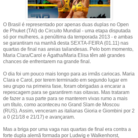
O Brasil é representado por apenas duas duplas no Open
de Phuket (TAI) do Circuito Mundial - uma etapa disputada
só por mulheres, a penúltima da temporada 2013 - e ambas
se garantiram na manhã desta SEXTA-FEIRA (01.11) nas
quartas de final nas areias tailandesas. Pelo bom momento,
Maria Clara/Carol e Ágatha/Maria Elisa têm até grandes
chances de enfrentarem na grande final.
O dia foi um pouco mais longo para as irmãs cariocas. Maria
Clara e Carol, por terem terminado em segundo lugar em
seu grupo na primeira fase, foram obrigadas a encarar a
repescagem para se garantirem nas oitavas. Mas trataram
de fazer a sua parte para se manterem vivas rumo a mais
um título, como aconteceu no Grand Slam de Moscou
(RUS). Assim, venceram as italianas Gioria e Giombini por 2
a 0 (21/18 e 21/17) e avançaram.
Mas a briga por uma vaga nas quartas de final era contra a
forte dupla alemã formada por Ludwig e Walkenhorst,