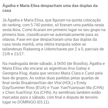
Ágatha e Maria Elisa despacham uma das duplas da
casa
Já Ágatha e Maria Elisa, que figuram na quinta colocação
do ranking, com 5.740 pontos, só fizeram uma partida nesta
sexta-feira. Como ficaram em primeiro lugar no seu grupo na
primeira fase, classificaram-se automaticamente para as
oitavas. Fase em que despacharam uma das duplas da
casa nesta manhã, uma vitória tranquila sobre as
tailandesas Radarong e Udomchavee por 2 a 0, parciais de
21/8 e 21/17.
Na madrugada deste sábado, à 0h50 (de Brasília), Ágatha e
Maria Elisa vão encarar as argentinas Ana Gallay e
Georgina Klug, dupla que venceu Maria Clara e Carol pela
fase de grupos. As outras duas partidas pelas quartas de
final serão Braakman/Van der Vlist (HOL) x Emily
Day/Summer Ross (EUA) e Yuan Yue/Yuanyuan Ma (CHN)
x Chen Xue/Xinyi Xia (CHN). As semifinais também estão
marcadas para o sábado, com final e disputa de terceiro
lugar no DOMINGO (03.11).