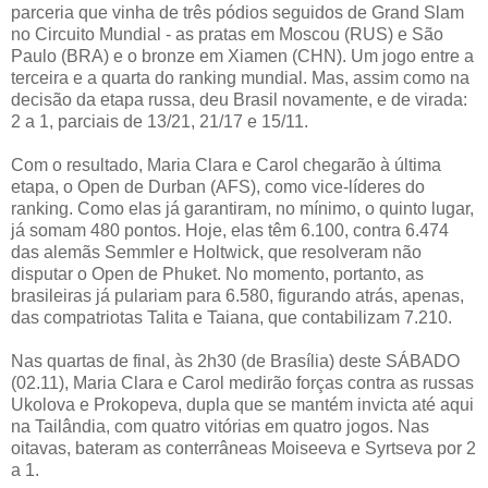
parceria que vinha de três pódios seguidos de Grand Slam
no Circuito Mundial - as pratas em Moscou (RUS) e São
Paulo (BRA) e o bronze em Xiamen (CHN). Um jogo entre a
terceira e a quarta do ranking mundial. Mas, assim como na
decisão da etapa russa, deu Brasil novamente, e de virada:
2 a 1, parciais de 13/21, 21/17 e 15/11.
Com o resultado, Maria Clara e Carol chegarão à última
etapa, o Open de Durban (AFS), como vice-líderes do
ranking. Como elas já garantiram, no mínimo, o quinto lugar,
já somam 480 pontos. Hoje, elas têm 6.100, contra 6.474
das alemãs Semmler e Holtwick, que resolveram não
disputar o Open de Phuket. No momento, portanto, as
brasileiras já pulariam para 6.580, figurando atrás, apenas,
das compatriotas Talita e Taiana, que contabilizam 7.210.
Nas quartas de final, às 2h30 (de Brasília) deste SÁBADO
(02.11), Maria Clara e Carol medirão forças contra as russas
Ukolova e Prokopeva, dupla que se mantém invicta até aqui
na Tailândia, com quatro vitórias em quatro jogos. Nas
oitavas, bateram as conterrâneas Moiseeva e Syrtseva por 2
a 1.