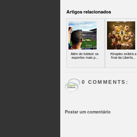
Artigos relacionados
Além do futebol: os
Kinoplex exibirá a
esportes mais p...
final da Liberta...
0 COMMENTS:
Postar um comentário