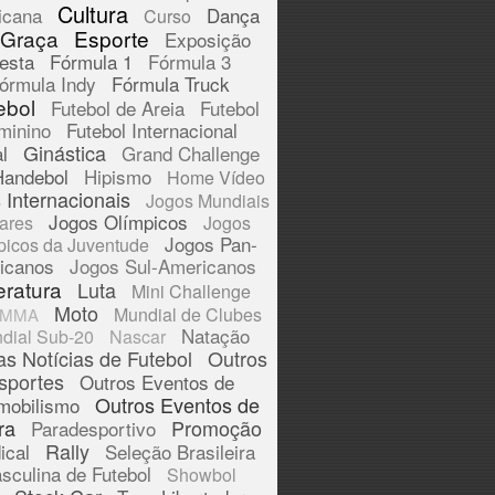
Cultura
icana
Dança
Curso
 Graça
Esporte
Exposição
esta
Fórmula 1
Fórmula 3
órmula Indy
Fórmula Truck
ebol
Futebol de Areia
Futebol
minino
Futebol Internacional
Ginástica
l
Grand Challenge
Handebol
Hipismo
Home Vídeo
 Internacionais
Jogos Mundiais
Jogos Olímpicos
tares
Jogos
Jogos Pan-
picos da Juventude
icanos
Jogos Sul-Americanos
eratura
Luta
Mini Challenge
Moto
Mundial de Clubes
MMA
Natação
dial Sub-20
Nascar
as Notícias de Futebol
Outros
sportes
Outros Eventos de
Outros Eventos de
mobilismo
ra
Promoção
Paradesportivo
Rally
ical
Seleção Brasileira
sculina de Futebol
Showbol