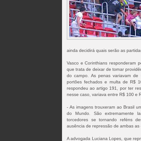
ainda decidirá quais serão as partid
Vasco e Corinthians responderam pel
que trata de deixar de tomar provid
do campo. As penas variavam de u
portões fechados e multa de R$ 
respondeu ao artigo 191, por ter re
nesse caso, variava entre R$ 100 e 
- As imagens trouxeram ao Brasil u
do Mundo. São extremamente lame
torcedores se tornando reféns des
ausência de repressão de ambas as 
A advogada Luciana Lopes, que repr