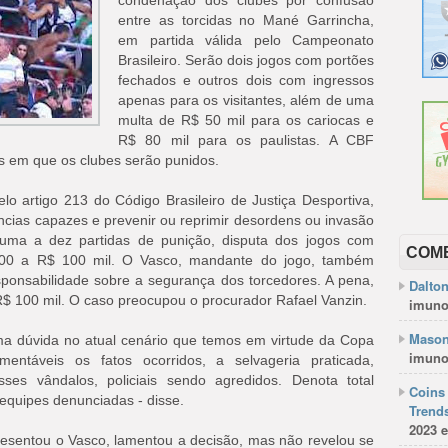
condenação dos clubes por confusão
entre as torcidas no Mané Garrincha,
em partida válida pelo Campeonato
Brasileiro. Serão dois jogos com portões
fechados e outros dois com ingressos
apenas para os visitantes, além de uma
multa de R$ 50 mil para os cariocas e
R$ 80 mil para os paulistas. A CBF
as em que os clubes serão punidos.
o artigo 213 do Código Brasileiro de Justiça Desportiva,
ências capazes e prevenir ou reprimir desordens ou invasão
ma a dez partidas de punição, disputa dos jogos com
COM
100 a R$ 100 mil. O Vasco, mandante do jogo, também
sponsabilidade sobre a segurança dos torcedores. A pena,
Dalto
R$ 100 mil. O caso preocupou o procurador Rafael Vanzin.
imuno
Mason
ma dúvida no atual cenário que temos em virtude da Copa
imuno
ntáveis os fatos ocorridos, a selvageria praticada,
ses vândalos, policiais sendo agredidos. Denota total
Coins 
equipes denunciadas - disse.
Trends
2023 e
esentou o Vasco, lamentou a decisão, mas não revelou se