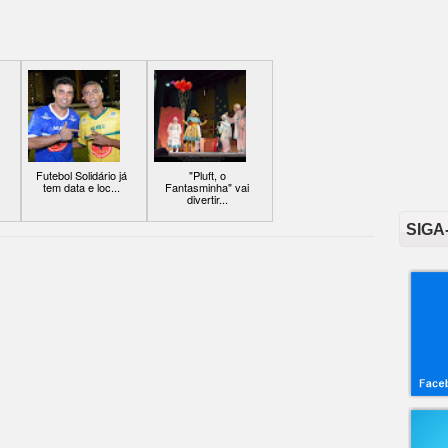
Futebol Solidário já
"Pluft, o
tem data e loc...
Fantasminha" vai
divertir...
SIGA