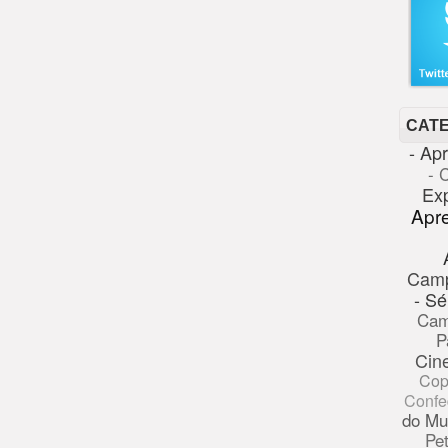
CAT
- Ap
- 
Ex
Apr
Cam
- Sé
Cam
P
Cin
Cop
Confe
do Mu
Pe