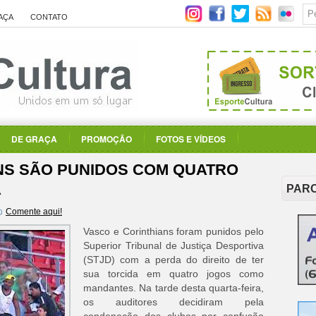
AÇA
CONTATO
DE GRAÇA
PROMOÇÃO
FOTOS E VÍDEOS
NS SÃO PUNIDOS COM QUATRO
A
PAR
Comente aqui!
Vasco e Corinthians foram punidos pelo
Superior Tribunal de Justiça Desportiva
(STJD) com a perda do direito de ter
sua torcida em quatro jogos como
mandantes. Na tarde desta quarta-feira,
os auditores decidiram pela