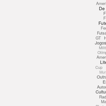
Amer
De
F
F
Fut
Fe
Futsa
GT
Jogos
Mili
Olím
Amer
Lit
Cup
Mun
Outr
E
Auto
Cultu
Rad
Ma