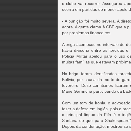
o clube vai recorrer. Assegurou a
ocorra em partidas de menor apelo d
- A punição foi muito severa. A diret
agora. A gente clama à CBF que a pu
por problemas financeiros.
A briga aconteceu no intervalo do d
havia divisória entre as torcidas e
Polícia Militar apelou para o uso 
muitas famílias que estavam próxima
Na briga, foram identificados torce
Bolívia, por causa da morte do gar
fevereiro. Doze corintianos ficara
Mané Garrincha participando da bad
Com um tom de ironia, o advogado d
fazer a defesa em inglês "pois o pro
a principal lingua da Fifa é o ing
Santana do que para Shakespeare"
Depois da condenação, mostrou-se s