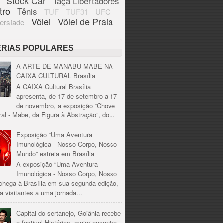
Stock Car
Taça Libertadores
tro
Tênis
TUF
TUF31
UFC
Vôlei
Vôlei de Praia
ersíade
ÉRIAS POPULARES
A ARTE DE MANABU MABE NA
CAIXA CULTURAL Brasília
A CAIXA Cultural Brasília
apresenta, de 17 de setembro a 17
de novembro, a exposição “Chove
al - Mabe, da Figura à Abstração”, do...
Exposição “Uma Aventura
Imunológica - Nosso Corpo, Nosso
Mundo” estreia em Brasília
A exposição “Uma Aventura
Imunológica - Nosso Corpo, Nosso
chega à Brasília em sua segunda edição,
a visitantes a uma jornada...
Capital do sertanejo, Goiânia recebe
o festival Histórias, maior encontro