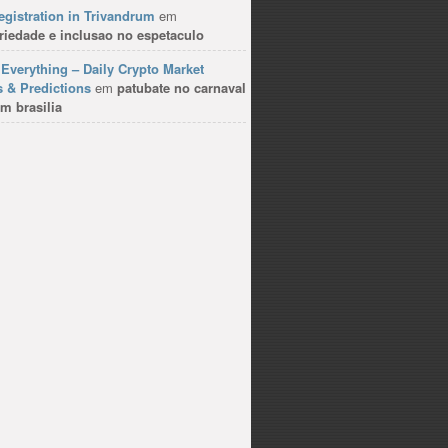
gistration in Trivandrum
em
riedade e inclusao no espetaculo
Everything – Daily Crypto Market
 & Predictions
em
patubate no carnaval
m brasilia