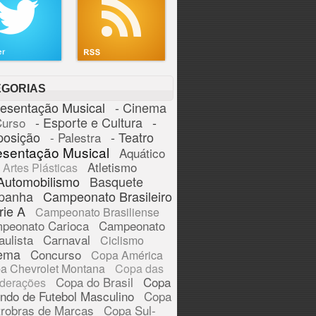
EGORIAS
resentação Musical
- Cinema
- Esporte e Cultura
-
Curso
posição
- Teatro
- Palestra
esentação Musical
Aquático
Atletismo
Artes Plásticas
Automobilismo
Basquete
panha
Campeonato Brasileiro
rie A
Campeonato Brasiliense
peonato Carioca
Campeonato
aulista
Carnaval
Ciclismo
ema
Concurso
Copa América
a Chevrolet Montana
Copa das
Copa do Brasil
Copa
derações
ndo de Futebol Masculino
Copa
trobras de Marcas
Copa Sul-