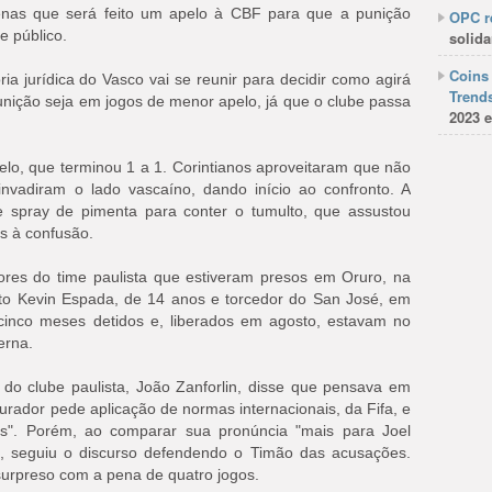
penas que será feito um apelo à CBF para que a punição
OPC re
e público.
solida
Coins 
oria jurídica do Vasco vai se reunir para decidir como agirá
Trends
nição seja em jogos de menor apelo, já que o clube passa
2023 e
uelo, que terminou 1 a 1. Corintianos aproveitaram que não
 invadiram o lado vascaíno, dando início ao confronto. A
de spray de pimenta para conter o tumulto, que assustou
s à confusão.
dores do time paulista que estiveram presos em Oruro, na
oto Kevin Espada, de 14 anos e torcedor do San José, em
m cinco meses detidos e, liberados em agosto, estavam no
erna.
o clube paulista, João Zanforlin, disse que pensava em
curador pede aplicação de normas internacionais, da Fifa, e
lês". Porém, ao comparar sua pronúncia "mais para Joel
, seguiu o discurso defendendo o Timão das acusações.
urpreso com a pena de quatro jogos.