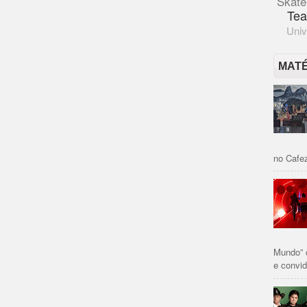
Skate
Tea
Univ
MAT
no Cafez
Mundo” 
e convid