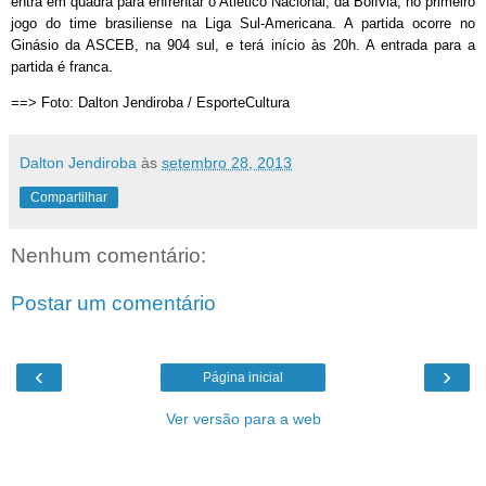
entra em quadra para enfrentar o Atletico Nacional, da Bolívia, no primeiro
jogo do time brasiliense na Liga Sul-Americana. A partida ocorre no
Ginásio da ASCEB, na 904 sul, e terá início às 20h. A entrada para a
partida é franca.
==> Foto: Dalton Jendiroba / EsporteCultura
Dalton Jendiroba
às
setembro 28, 2013
Compartilhar
Nenhum comentário:
Postar um comentário
‹
›
Página inicial
Ver versão para a web