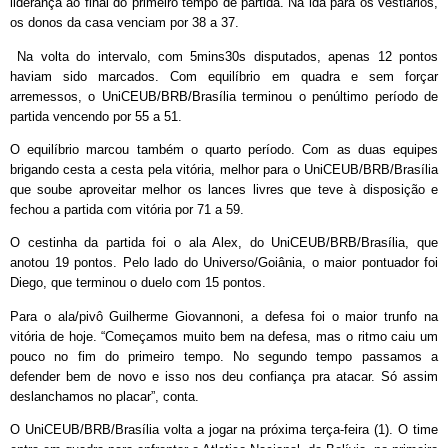
liderança ao final do primeiro tempo de partida. Na ida para os vestiários,
os donos da casa venciam por 38 a 37.
Na volta do intervalo, com 5mins30s disputados, apenas 12 pontos
haviam sido marcados. Com equilíbrio em quadra e sem forçar
arremessos, o UniCEUB/BRB/Brasília terminou o penúltimo período de
partida vencendo por 55 a 51.
O equilíbrio marcou também o quarto período. Com as duas equipes
brigando cesta a cesta pela vitória, melhor para o UniCEUB/BRB/Brasília
que soube aproveitar melhor os lances livres que teve à disposição e
fechou a partida com vitória por 71 a 59.
O cestinha da partida foi o ala Alex, do UniCEUB/BRB/Brasília, que
anotou 19 pontos. Pelo lado do Universo/Goiânia, o maior pontuador foi
Diego, que terminou o duelo com 15 pontos.
Para o ala/pivô Guilherme Giovannoni, a defesa foi o maior trunfo na
vitória de hoje. “Começamos muito bem na defesa, mas o ritmo caiu um
pouco no fim do primeiro tempo. No segundo tempo passamos a
defender bem de novo e isso nos deu confiança pra atacar. Só assim
deslanchamos no placar”, conta.
O UniCEUB/BRB/Brasília volta a jogar na próxima terça-feira (1). O time