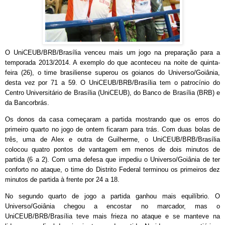
O UniCEUB/BRB/Brasília venceu mais um jogo na preparação para a
temporada 2013/2014. A exemplo do que aconteceu na noite de quinta-
feira (26), o time brasiliense superou os goianos do Universo/Goiânia,
desta vez por 71 a 59. O UniCEUB/BRB/Brasília tem o patrocínio do
Centro Universitário de Brasília (UniCEUB), do Banco de Brasília (BRB) e
da Bancorbrás.
Os donos da casa começaram a partida mostrando que os erros do
primeiro quarto no jogo de ontem ficaram para trás. Com duas bolas de
três, uma de Alex e outra de Guilherme, o UniCEUB/BRB/Brasília
colocou quatro pontos de vantagem em menos de dois minutos de
partida (6 a 2). Com uma defesa que impediu o Universo/Goiânia de ter
conforto no ataque, o time do Distrito Federal terminou os primeiros dez
minutos de partida à frente por 24 a 18.
No segundo quarto de jogo a partida ganhou mais equilíbrio. O
Universo/Goiânia chegou a encostar no marcador, mas o
UniCEUB/BRB/Brasília teve mais frieza no ataque e se manteve na