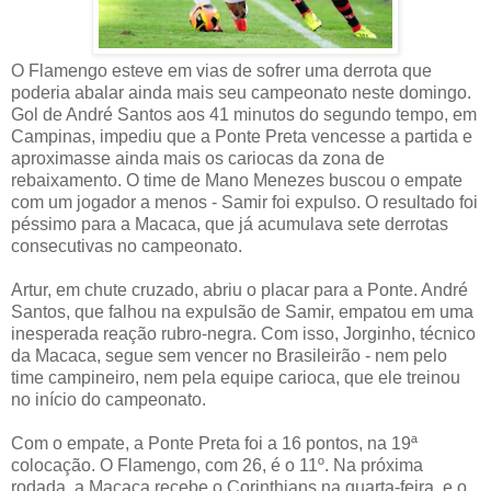
O Flamengo esteve em vias de sofrer uma derrota que
poderia abalar ainda mais seu campeonato neste domingo.
Gol de André Santos aos 41 minutos do segundo tempo, em
Campinas, impediu que a Ponte Preta vencesse a partida e
aproximasse ainda mais os cariocas da zona de
rebaixamento. O time de Mano Menezes buscou o empate
com um jogador a menos - Samir foi expulso. O resultado foi
péssimo para a Macaca, que já acumulava sete derrotas
consecutivas no campeonato.
Artur, em chute cruzado, abriu o placar para a Ponte. André
Santos, que falhou na expulsão de Samir, empatou em uma
inesperada reação rubro-negra. Com isso, Jorginho, técnico
da Macaca, segue sem vencer no Brasileirão - nem pelo
time campineiro, nem pela equipe carioca, que ele treinou
no início do campeonato.
Com o empate, a Ponte Preta foi a 16 pontos, na 19ª
colocação. O Flamengo, com 26, é o 11º. Na próxima
rodada, a Macaca recebe o Corinthians na quarta-feira, e o