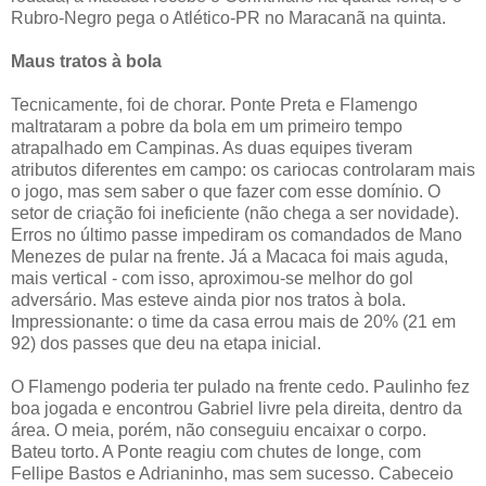
Rubro-Negro pega o Atlético-PR no Maracanã na quinta.
Maus tratos à bola
Tecnicamente, foi de chorar. Ponte Preta e Flamengo
maltrataram a pobre da bola em um primeiro tempo
atrapalhado em Campinas. As duas equipes tiveram
atributos diferentes em campo: os cariocas controlaram mais
o jogo, mas sem saber o que fazer com esse domínio. O
setor de criação foi ineficiente (não chega a ser novidade).
Erros no último passe impediram os comandados de Mano
Menezes de pular na frente. Já a Macaca foi mais aguda,
mais vertical - com isso, aproximou-se melhor do gol
adversário. Mas esteve ainda pior nos tratos à bola.
Impressionante: o time da casa errou mais de 20% (21 em
92) dos passes que deu na etapa inicial.
O Flamengo poderia ter pulado na frente cedo. Paulinho fez
boa jogada e encontrou Gabriel livre pela direita, dentro da
área. O meia, porém, não conseguiu encaixar o corpo.
Bateu torto. A Ponte reagiu com chutes de longe, com
Fellipe Bastos e Adrianinho, mas sem sucesso. Cabeceio