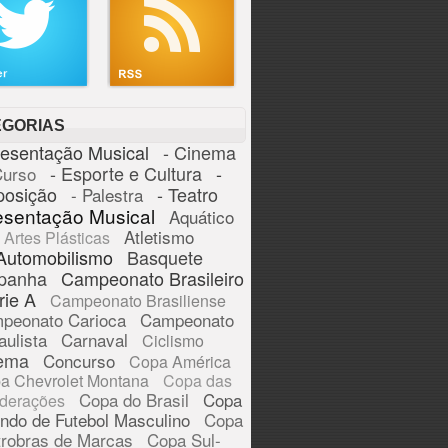
EGORIAS
resentação Musical
- Cinema
- Esporte e Cultura
-
Curso
posição
- Teatro
- Palestra
esentação Musical
Aquático
Atletismo
Artes Plásticas
Automobilismo
Basquete
panha
Campeonato Brasileiro
rie A
Campeonato Brasiliense
peonato Carioca
Campeonato
aulista
Carnaval
Ciclismo
ema
Concurso
Copa América
a Chevrolet Montana
Copa das
Copa do Brasil
Copa
derações
ndo de Futebol Masculino
Copa
trobras de Marcas
Copa Sul-