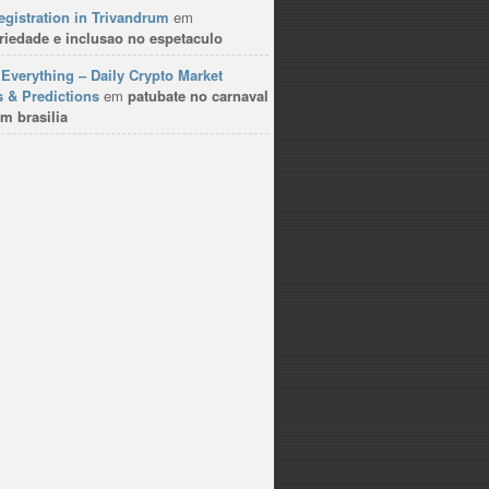
gistration in Trivandrum
em
riedade e inclusao no espetaculo
Everything – Daily Crypto Market
 & Predictions
em
patubate no carnaval
m brasilia