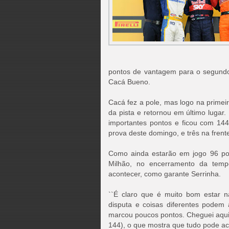
pontos de vantagem para o segund
Cacá Bueno.
Cacá fez a pole, mas logo na primei
da pista e retornou em último lugar
importantes pontos e ficou com 14
prova deste domingo, e três na frent
Como ainda estarão em jogo 96 pon
Milhão, no encerramento da temp
acontecer, como garante Serrinha.
``É claro que é muito bom estar n
disputa e coisas diferentes podem
marcou poucos pontos. Cheguei aqui 
144), o que mostra que tudo pode ac