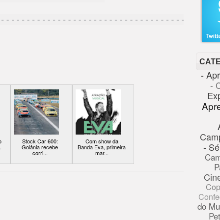
CAT
- Ap
- 
Ex
Apr
Cam
o
Stock Car 600:
Com show da
- Sé
.
Goiânia recebe
Banda Eva, primeira
corri...
mar...
Cam
P
Cin
Cop
Confe
do Mu
Pe