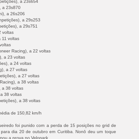
petições), a 23s654
, a 23s870
i), a 26s206
petições), a 29s253
petições), a 29s751
 voltas
 11 voltas
voltas
neer Racing), a 22 voltas
, a 23 voltas
s), a 24 voltas
), a 27 voltas
tições), a 27 voltas
Racing), a 38 voltas
 a 38 voltas
a 38 voltas
tições), a 38 voltas
 média de 150,82 km/h
gueiredo foi punido com a perda de 15 posições no grid de
 para dia 20 de outubro em Curitiba. Nonô deu um toque
ou a prova no Velopark.