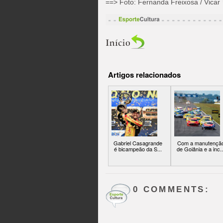
==> Foto: Fernanda Freixosa / Vicar
Artigos relacionados
Gabriel Casagrande
Com a manutençã
é bicampeão da S...
de Goiânia e a inc..
0 COMMENTS: