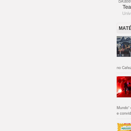
Skate
Tea
Univ
MAT
no Cafez
Mundo” 
e convid