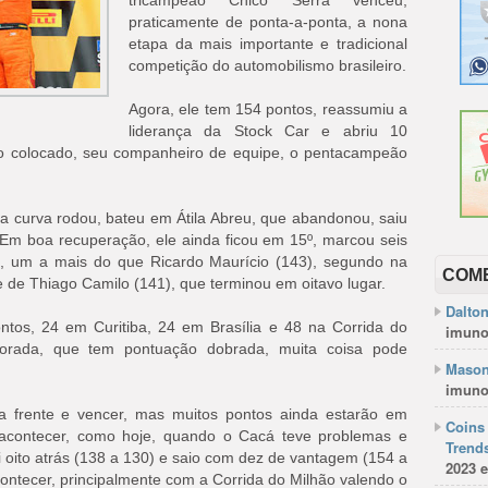
tricampeão Chico Serra venceu,
praticamente de ponta-a-ponta, a nona
etapa da mais importante e tradicional
competição do automobilismo brasileiro.
Agora, ele tem 154 pontos, reassumiu a
liderança da Stock Car e abriu 10
o colocado, seu companheiro de equipe, o pentacampeão
ra curva rodou, bateu em Átila Abreu, que abandonou, saiu
. Em boa recuperação, ele ainda ficou em 15º, marcou seis
4, um a mais do que Ricardo Maurício (143), segundo na
COM
e de Thiago Camilo (141), que terminou em oitavo lugar.
Dalto
tos, 24 em Curitiba, 24 em Brasília e 48 na Corrida do
imuno
orada, que tem pontuação dobrada, muita coisa pode
Mason
imuno
a frente e vencer, mas muitos pontos ainda estarão em
Coins 
 acontecer, como hoje, quando o Cacá teve problemas e
Trends
oito atrás (138 a 130) e saio com dez de vantagem (154 a
2023 e
ontecer, principalmente com a Corrida do Milhão valendo o