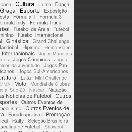
Cultura
icana
Dança
Curso
 Graça
Esporte
Exposição
esta
Fórmula 1
Fórmula 3
órmula Indy
Fórmula Truck
ebol
Futebol de Areia
Futebol
minino
Futebol Internacional
Ginástica
l
Grand Challenge
Handebol
Hipismo
Home Vídeo
 Internacionais
Jogos Mundiais
Jogos Olímpicos
tares
Jogos
Jogos Pan-
picos da Juventude
icanos
Jogos Sul-Americanos
eratura
Luta
Mini Challenge
Moto
Mundial de Clubes
MMA
Natação
dial Sub-20
Nascar
as Notícias de Futebol
Outros
sportes
Outros Eventos de
Outros Eventos de
mobilismo
ra
Promoção
Paradesportivo
Rally
ical
Seleção Brasileira
sculina de Futebol
Showbol