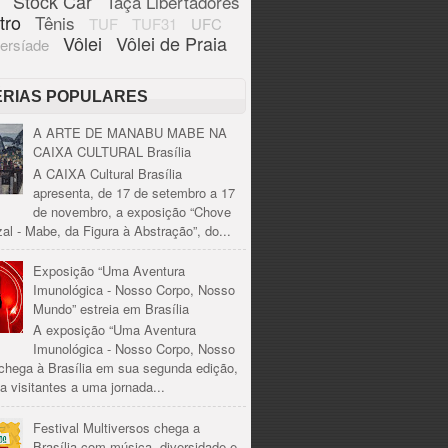
Stock Car
Taça Libertadores
tro
Tênis
TUF
TUF31
UFC
Vôlei
Vôlei de Praia
ersíade
ÉRIAS POPULARES
A ARTE DE MANABU MABE NA
CAIXA CULTURAL Brasília
A CAIXA Cultural Brasília
apresenta, de 17 de setembro a 17
de novembro, a exposição “Chove
al - Mabe, da Figura à Abstração”, do...
Exposição “Uma Aventura
Imunológica - Nosso Corpo, Nosso
Mundo” estreia em Brasília
A exposição “Uma Aventura
Imunológica - Nosso Corpo, Nosso
chega à Brasília em sua segunda edição,
a visitantes a uma jornada...
Festival Multiversos chega a
Brasília com música, diversidade e