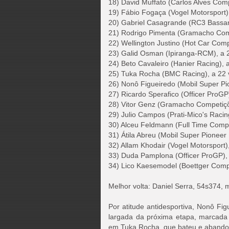
18) David Muffato (Carlos Alves Com
19) Fábio Fogaça (Vogel Motorsport)
20) Gabriel Casagrande (RC3 Bassan
21) Rodrigo Pimenta (Gramacho Com
22) Wellington Justino (Hot Car Com
23) Galid Osman (Ipiranga-RCM), a 2
24) Beto Cavaleiro (Hanier Racing), a
25) Tuka Rocha (BMC Racing), a 22 
26) Nonô Figueiredo (Mobil Super Pio
27) Ricardo Sperafico (Officer ProGP)
28) Vitor Genz (Gramacho Competiçõe
29) Julio Campos (Prati-Mico's Racing
30) Alceu Feldmann (Full Time Compe
31) Átila Abreu (Mobil Super Pioneer 
32) Allam Khodair (Vogel Motorsport),
33) Duda Pamplona (Officer ProGP), 
34) Lico Kaesemodel (Boettger Compe
Melhor volta: Daniel Serra, 54s374,
Por atitude antidesportiva, Nonô Fi
largada da próxima etapa, marcada
em Tuka Rocha, que bateu e abandon