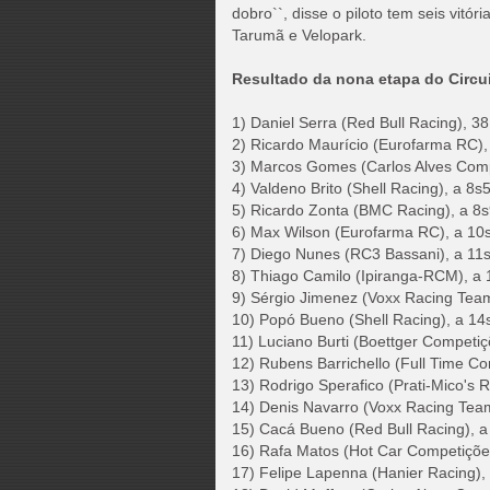
dobro``, disse o piloto tem seis vitór
Tarumã e Velopark.
Resultado da nona etapa do Circu
1) Daniel Serra (Red Bull Racing), 
2) Ricardo Maurício (Eurofarma RC),
3) Marcos Gomes (Carlos Alves Comp
4) Valdeno Brito (Shell Racing), a 8s
5) Ricardo Zonta (BMC Racing), a 8
6) Max Wilson (Eurofarma RC), a 10
7) Diego Nunes (RC3 Bassani), a 11
8) Thiago Camilo (Ipiranga-RCM), a
9) Sérgio Jimenez (Voxx Racing Tea
10) Popó Bueno (Shell Racing), a 1
11) Luciano Burti (Boettger Competi
12) Rubens Barrichello (Full Time C
13) Rodrigo Sperafico (Prati-Mico's 
14) Denis Navarro (Voxx Racing Tea
15) Cacá Bueno (Red Bull Racing), 
16) Rafa Matos (Hot Car Competiçõe
17) Felipe Lapenna (Hanier Racing),