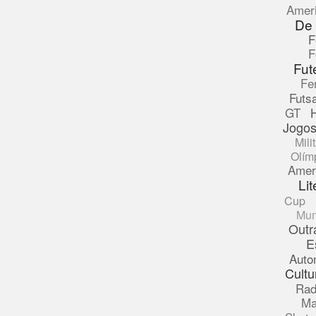
Amer
De
F
F
Fut
Fe
Futsa
GT
Jogos
Mili
Olím
Amer
Lit
Cup
Mun
Outr
E
Auto
Cultu
Rad
Ma