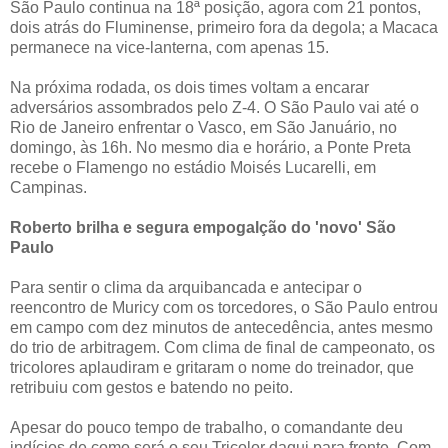
São Paulo continua na 18ª posição, agora com 21 pontos,
dois atrás do Fluminense, primeiro fora da degola; a Macaca
permanece na vice-lanterna, com apenas 15.
Na próxima rodada, os dois times voltam a encarar
adversários assombrados pelo Z-4. O São Paulo vai até o
Rio de Janeiro enfrentar o Vasco, em São Januário, no
domingo, às 16h. No mesmo dia e horário, a Ponte Preta
recebe o Flamengo no estádio Moisés Lucarelli, em
Campinas.
Roberto brilha e segura empogalção do 'novo' São
Paulo
Para sentir o clima da arquibancada e antecipar o
reencontro de Muricy com os torcedores, o São Paulo entrou
em campo com dez minutos de antecedência, antes mesmo
do trio de arbitragem. Com clima de final de campeonato, os
tricolores aplaudiram e gritaram o nome do treinador, que
retribuiu com gestos e batendo no peito.
Apesar do pouco tempo de trabalho, o comandante deu
indícios de como será o seu Tricolor daqui para frente. Com