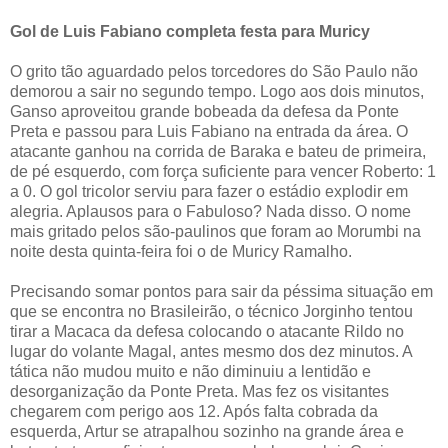
Gol de Luis Fabiano completa festa para Muricy
O grito tão aguardado pelos torcedores do São Paulo não
demorou a sair no segundo tempo. Logo aos dois minutos,
Ganso aproveitou grande bobeada da defesa da Ponte
Preta e passou para Luis Fabiano na entrada da área. O
atacante ganhou na corrida de Baraka e bateu de primeira,
de pé esquerdo, com força suficiente para vencer Roberto: 1
a 0. O gol tricolor serviu para fazer o estádio explodir em
alegria. Aplausos para o Fabuloso? Nada disso. O nome
mais gritado pelos são-paulinos que foram ao Morumbi na
noite desta quinta-feira foi o de Muricy Ramalho.
Precisando somar pontos para sair da péssima situação em
que se encontra no Brasileirão, o técnico Jorginho tentou
tirar a Macaca da defesa colocando o atacante Rildo no
lugar do volante Magal, antes mesmo dos dez minutos. A
tática não mudou muito e não diminuiu a lentidão e
desorganização da Ponte Preta. Mas fez os visitantes
chegarem com perigo aos 12. Após falta cobrada da
esquerda, Artur se atrapalhou sozinho na grande área e