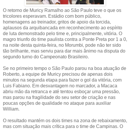
O retorno de Muricy Ramalho ao São Paulo teve o que os
tricolores esperavam. Estádio com bom público,
homenagens ao treinador, gritos de apoio da torcida,
aplausos da arquibancada em reconhecimento ao espírito
de luta demonstrado pelo time e, principalmente, vitória. O
magro triunfo do time paulista contra a Ponte Preta por 1 a 0,
na noite desta quinta-feira, no Morumbi, pode não ter sido
tão brilhante, mas serviu para dar mais ânimo na disputa do
segundo turno do Campeonato Brasileiro.
Se no primeiro tempo o São Paulo parou na boa atuação de
Roberto, a equipe de Muricy precisou de apenas dois
minutos na segunda etapa para fazer o gol da vitória, com
Luis Fabiano. Em desvantagem no marcador, a Macaca
abriu mão da retranca e até tentou esboçar uma pressão,
mas parou na fragilidade do seu setor de criação e nas
poucas opções de qualidade no ataque para auxiliar
William.
O resultado mantém os dois times na zona de rebaixamento,
mas com situação mais crítica para o time de Campinas. O