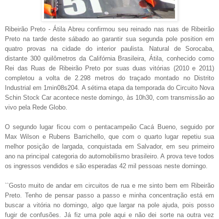
Ribeirão Preto - Átila Abreu confirmou seu reinado nas ruas de Ribeirão
Preto na tarde deste sábado ao garantir sua segunda pole position em
quatro provas na cidade do interior paulista. Natural de Sorocaba,
distante 300 quilômetros da Califórnia Brasileira, Átila, conhecido como
Rei das Ruas de Ribeirão Preto por suas duas vitórias (2010 e 2011)
completou a volta de 2.298 metros do traçado montado no Distrito
Industrial em 1min08s204. A sétima etapa da temporada do Circuito Nova
Schin Stock Car acontece neste domingo, às 10h30, com transmissão ao
vivo pela Rede Globo.
O segundo lugar ficou com o pentacampeão Cacá Bueno, seguido por
Max Wilson e Rubens Barrichello, que com o quarto lugar repetiu sua
melhor posição de largada, conquistada em Salvador, em seu primeiro
ano na principal categoria do automobilismo brasileiro. A prova teve todos
os ingressos vendidos e são esperadas 42 mil pessoas neste domingo.
``Gosto muito de andar em circuitos de rua e me sinto bem em Ribeirão
Preto. Tenho de pensar passo a passo e minha concentração está em
buscar a vitória no domingo, algo que largar na pole ajuda, pois posso
fugir de confusões. Já fiz uma pole aqui e não dei sorte na outra vez