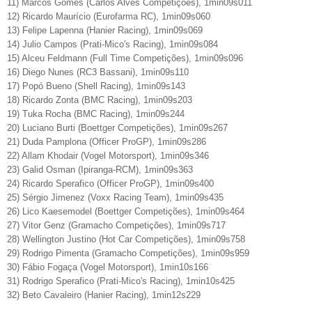
11) Marcos Gomes (Carlos Alves Competições), 1min09s011
12) Ricardo Maurício (Eurofarma RC), 1min09s060
13) Felipe Lapenna (Hanier Racing), 1min09s069
14) Julio Campos (Prati-Mico's Racing), 1min09s084
15) Alceu Feldmann (Full Time Competições), 1min09s096
16) Diego Nunes (RC3 Bassani), 1min09s110
17) Popó Bueno (Shell Racing), 1min09s143
18) Ricardo Zonta (BMC Racing), 1min09s203
19) Tuka Rocha (BMC Racing), 1min09s244
20) Luciano Burti (Boettger Competições), 1min09s267
21) Duda Pamplona (Officer ProGP), 1min09s286
22) Allam Khodair (Vogel Motorsport), 1min09s346
23) Galid Osman (Ipiranga-RCM), 1min09s363
24) Ricardo Sperafico (Officer ProGP), 1min09s400
25) Sérgio Jimenez (Voxx Racing Team), 1min09s435
26) Lico Kaesemodel (Boettger Competições), 1min09s464
27) Vitor Genz (Gramacho Competições), 1min09s717
28) Wellington Justino (Hot Car Competições), 1min09s758
29) Rodrigo Pimenta (Gramacho Competições), 1min09s959
30) Fábio Fogaça (Vogel Motorsport), 1min10s166
31) Rodrigo Sperafico (Prati-Mico's Racing), 1min10s425
32) Beto Cavaleiro (Hanier Racing), 1min12s229