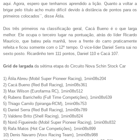
aqui. Agora, espero que tenhamos aprendido a lição. Quanto a voltar a
brigar pelo título acho muito difícil devido à distância de pontos para os
primeiros colocados``, disse Átila.
Dos três primeiros na classificação geral, Cacá Bueno é o que larga
melhor. Ele ocupa o terceiro lugar na pontuação, atrás do líder Ricardo
Maurício, que bateu pela manhã, teve a frente do carro praticamente
refeita e ficou somente com o 12º tempo. O vice-líder Daniel Serra sai no
sexto posto. Ricardinho tem 111 pontos, Daniel 110 e Cacá 107.
Grid de largada
da sétima etapa do Circuito Nova Schin Stock Car
1) Átila Abreu (Mobil Super Pioneer Racing), 1min08s204
2) Cacá Bueno (Red Bull Racing), 1min08s361
3) Max Wilson (Eurofarma RC), 1min08s512
4) Rubens Barrichello (Full Time Competições), 1min08s639
5) Thiago Camilo (Ipiranga-RCM), 1min08s753
6) Daniel Serra (Red Bull Racing), 1min08s789
7) Valdeno Brito (Shell Racing), 1min08s824
8) Nonô Figueiredo (Mobil Super Pioneer Racing), 1min08s832
9) Rafa Matos (Hot Car Competições), 1min08s899
10) Denis Navarro (Voxx Racing Team), 1min08s988