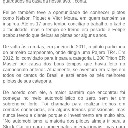
guardados na casa da nossa avó.”, conta.
Felipe também teve a oportunidade de conhecer pilotos
como Nelson Piquet e Vitor Moura, em quem também se
inspirou. Até os 17 anos tentou conciliar o trabalho, o kart e
a faculdade, mas o tempo de treino era pesado e Felipe
acabou tendo que deixar as pistas por alguns anos.
De volta às corridas, em janeiro de 2011, o piloto participou
do primeiro campeonato, onde dirigia uma Pajero TR4. Em
2012, foi convidado para ir para a categoria L 200 Triton ER
Master por causa dos bons tempos que havia feito no
campeonato anterior. Atualmente, se aventura em rallys em
todos os cantos do Brasil e está entre os três melhores
pilotos de sua categoria.
De acordo com ele, a maior barreira que encontrou foi
começar no meio automobilístico do zero, sem ter um
sobrenome forte. Foi chamado para realizar treinos em
corridas conhecidas, em alguns treinos profissionais, mas
nunca levou a diante porque o investimento era muito alto.
"No automobilismo, a maioria dos pilotos almeja ir para a
Stock Car ou para campeonatos internacionais, mas para