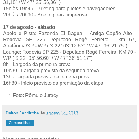
31,18" / W 47° 25' 56,36" )
19h às 19h45 - Briefing para pilotos e navegadores
20h às 20h30 - Briefing para imprensa
17 de agosto - sábado
Apoio e Pista: Fazenda El Bagual - Antiga Capão Alto -
Rodovia SP 225 Deputado Rogê Ferreira - km 67,
Analândia/SP - WP ( S 22° 03' 12.63" / W 47° 36' 21.75")
Lounge: Rodovia SP 225 - Deputado Rogê Ferreira, KM 70 -
WP ( S 22° 05' 56.60" / W 47° 36' 51.17")
8h - Largada da primeira prova
10h30 - Largada prevista da segunda prova
13h - Largada prevista da terceira prova
16h30 - Início previsto da premiação da etapa
==> Foto: Rômulo Juracy
Dalton Jendiroba
às
agosto 14, 2013
Compartilhar