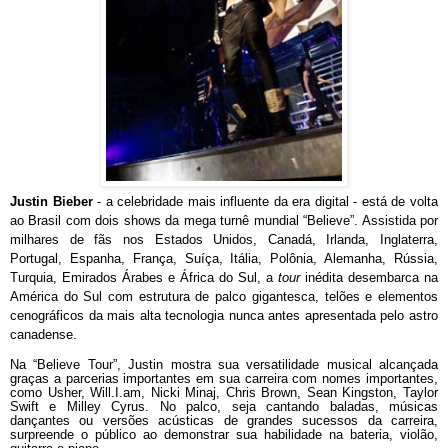
Justin Bieber
- a celebridade mais influente da era digital - está de volta
ao Brasil com dois shows da mega turnê mundial “Believe”. Assistida por
milhares de fãs nos Estados Unidos, Canadá, Irlanda, Inglaterra,
Portugal, Espanha, França, Suíça, Itália, Polônia, Alemanha, Rússia,
Turquia, Emirados Árabes e África do Sul, a
tour
inédita desembarca na
América do Sul com estrutura de palco gigantesca, telões e elementos
cenográficos da mais alta tecnologia nunca antes apresentada pelo astro
canadense.
Na “Believe Tour”, Justin mostra sua versatilidade musical alcançada
graças a parcerias importantes em sua carreira com nomes importantes,
como Usher, Will.I.am, Nicki Minaj, Chris Brown, Sean Kingston, Taylor
Swift e Milley Cyrus. No palco, seja cantando baladas, músicas
dançantes ou versões acústicas de grandes sucessos da carreira,
surpreende o público ao demonstrar sua habilidade na bateria, violão,