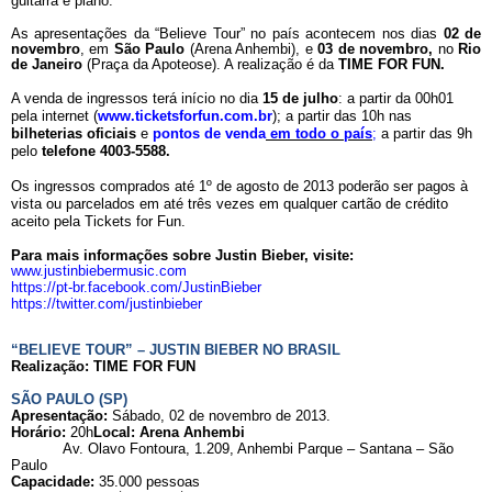
guitarra e piano.
As apresentações da “Believe Tour” no país acontecem nos dias
02 de
novembro
, em
São
Paulo
(Arena Anhembi), e
03 de novembro,
no
Rio
de Janeiro
(Praça da Apoteose). A realização é da
TIME FOR FUN.
A venda de ingressos terá início no dia
15 de julho
: a partir da 00h01
pela internet (
www.ticketsforfun.com.br
); a partir das 10h nas
bilheterias oficiais
e
pontos de venda
em todo o país
;
a partir das 9h
pelo
telefone
4003-5588.
Os ingressos comprados até 1º de agosto de 2013 poderão ser pagos à
vista ou parcelados em até três vezes em qualquer cartão de crédito
aceito pela Tickets for Fun.
Para mais informações sobre Justin Bieber, visite:
www.justinbiebermusic.com
https://pt-br.facebook.com/JustinBieber
https://twitter.com/justinbieber
“BELIEVE TOUR” – JUSTIN BIEBER NO BRASIL
Realização: TIME FOR FUN
SÃO PAULO (SP)
Apresentação:
Sábado, 02 de novembro de 2013.
Horário:
20h
Local: Arena Anhembi
Av. Olavo Fontoura, 1.209, Anhembi Parque – Santana – São
Paulo
Capacidade:
35.000 pessoas