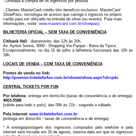
- Limitada a compra de 06 ingressos por pessoa.
- Clientes MasterCard crédito têm benefício exclusivo:
MasterCard
ShowPass
, tecnologia de acesso que carrega o ingresso no próprio
cartão para ser utilizado na entrada do show (ou evento). Para mais
informações, visite:
www.mastercard.com.br/showpass
BILHETERIA OFICIAL – SEM TAXA DE CONVENIÊNCIA
Citibank Hall
- diariamente, das 12h às 20h.
Av. Ayrton Senna, 3000 - Shopping Via Parque - Barra da Tijuca.
Excepcionalmente, no dia 15 de julho a bilheteria funcionará das 10h às
18h.
LOCAIS DE VENDA – COM TAXA DE CONVENIÊNCIA
Pontos de venda no link:
http://premier.ticketsforfun.com.br/shows/show.aspx?sh=pdv
CENTRAL TICKETS FOR FUN
Por telefone
, entrega em domicílio (taxas de conveniência e de entrega):
4003-5588
(válido para todo o país), das 09h às 21h - segunda a sábado.
Pela Internet:
www.ticketsforfun.com.br
(entrega em domicílio - taxas de conveniência e de entrega).
* A entrega/postagem dos ingressos comprados pelo telefone e pela
internet será iniciada em 26 de agosto, mesma data em que os ingressos