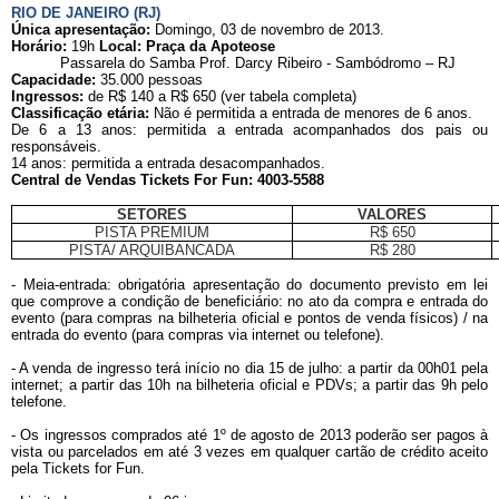
RIO DE JANEIRO (RJ)
Única apresentação:
Domingo, 03 de novembro de 2013.
Horário:
19h
Local: Praça da Apoteose
Passarela do Samba Prof. Darcy Ribeiro - Sambódromo – RJ
Capacidade:
35.000 pessoas
Ingressos:
de R$ 140 a R$ 650 (ver tabela completa)
Classificação etária:
Não é permitida a entrada de menores de 6 anos.
De 6 a 13 anos: permitida a entrada acompanhados dos pais ou
responsáveis.
14 anos: permitida a entrada desacompanhados.
Central de Vendas Tickets For Fun: 4003-5588
SETORES
VALORES
PISTA PREMIUM
R$ 650
PISTA/ ARQUIBANCADA
R$ 280
- Meia-entrada: obrigatória apresentação do documento previsto em lei
que comprove a condição de beneficiário: no ato da compra e entrada do
evento (para compras na bilheteria oficial e pontos de venda físicos) / na
entrada do evento (para compras via internet ou telefone).
- A venda de ingresso terá início no dia 15 de julho: a partir da 00h01 pela
internet; a partir das 10h na bilheteria oficial e PDVs; a partir das 9h pelo
telefone.
- Os ingressos comprados até 1º de agosto de 2013 poderão ser pagos à
vista ou parcelados em até 3 vezes em qualquer cartão de crédito aceito
pela Tickets for Fun.