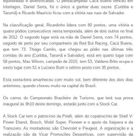
equilibradas e diversificadas. O pentacampeão Cacá Bueno venceu em
Interlagos, Daniel Serra, foi o único a ganhar duas vezes (Curitiba e
Tarumã) e Ricardo Maurício ficou com a vitória nas ruas de Salvador.
Na classificação geral, Ricardinho lidera com 80 pontos, uma vitória e
quatro pódios consecutivos nesta temporada, além de dois outros no final
de 2012. O segundo lugar está na mão de Daniel Serra, com 74 pontos,
seguido de perto por seu companheiro da Red Bul Racing, Cacá Bueno,
que tem 73. Thiago Camilo, que chegou ao pódio nas últimas três
corridas do ano (Curitiba, Tarumã e Salvador), está em quarto lugar com
58 pontos, Max Wilson, campeão de 2010, tem 53, Valdeno Brito ocupa o
sexto lugar com 51 e Luciano Burti o sétimo posto com 35 pontos.
Esta sexta-feira amanheceu com muito sol, bem diferente dos dois dias
anteriores, quando choveu muito na capital do Brasil.
Os carros do Campeonato Brasileiro de Turismo, que terá sua prova
inaugural às 9h10 deste domingo, estarão junto com a Stock Car.
A Stock Car tem o patrocínio da Pirelli, além do copatrocínio de Shell V-
Power Etanol, Bosch, Mobil Super, Pioneer e o apoio da Itaipava e da
Transzero. As montadoras são Chevrolet e Peugeot. A organização e a
realização são da Vicar Promoções Desportivas, com supervisão da