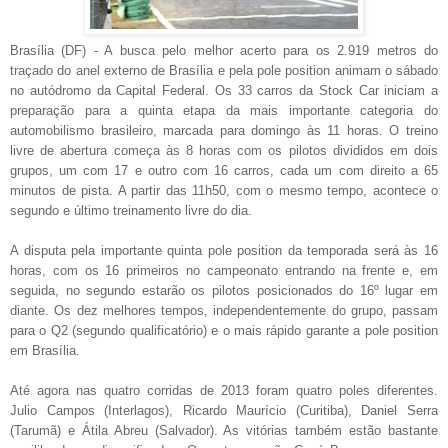
Brasília (DF) - A busca pelo melhor acerto para os 2.919 metros do
traçado do anel externo de Brasília e pela pole position animam o sábado
no autódromo da Capital Federal. Os 33 carros da Stock Car iniciam a
preparação para a quinta etapa da mais importante categoria do
automobilismo brasileiro, marcada para domingo às 11 horas. O treino
livre de abertura começa às 8 horas com os pilotos divididos em dois
grupos, um com 17 e outro com 16 carros, cada um com direito a 65
minutos de pista. A partir das 11h50, com o mesmo tempo, acontece o
segundo e último treinamento livre do dia.
A disputa pela importante quinta pole position da temporada será às 16
horas, com os 16 primeiros no campeonato entrando na frente e, em
seguida, no segundo estarão os pilotos posicionados do 16º lugar em
diante. Os dez melhores tempos, independentemente do grupo, passam
para o Q2 (segundo qualificatório) e o mais rápido garante a pole position
em Brasília.
Até agora nas quatro corridas de 2013 foram quatro poles diferentes.
Julio Campos (Interlagos), Ricardo Maurício (Curitiba), Daniel Serra
(Tarumã) e Átila Abreu (Salvador). As vitórias também estão bastante