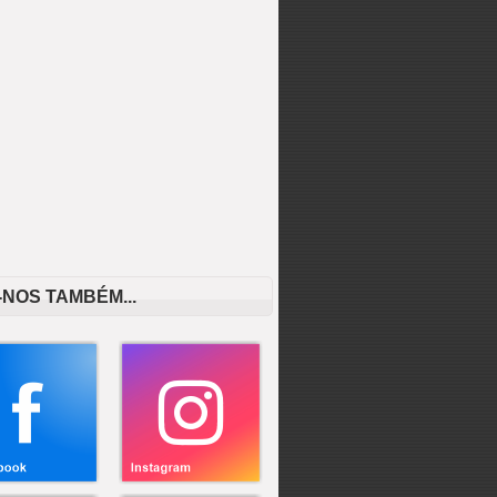
mpos
-NOS TAMBÉM...