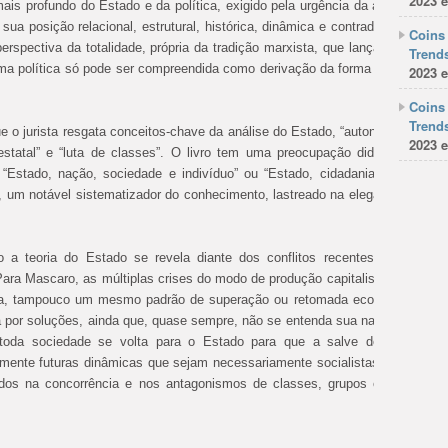
2023 e
s profundo do Estado e da política, exigido pela urgência da atual conjunt
ua posição relacional, estrutural, histórica, dinâmica e contraditória no tod
Coins 
erspectiva da totalidade, própria da tradição marxista, que lança as bases 
Trends
rma política só pode ser compreendida como derivação da forma mercadoria,
2023 e
Coins 
Trends
 o jurista resgata conceitos-chave da análise do Estado, “autonomia relativ
2023 e
estatal” e “luta de classes”. O livro tem uma preocupação didática, que t
“Estado, nação, sociedade e indivíduo” ou “Estado, cidadania e democrac
 um notável sistematizador do conhecimento, lastreado na elegância de esti
 a teoria do Estado se revela diante dos conflitos recentes, gerados p
Para Mascaro, as múltiplas crises do modo de produção capitalista não perm
tica, tampouco um mesmo padrão de superação ou retomada econômica. Ma
por soluções, ainda que, quase sempre, não se entenda sua natureza estrut
 toda sociedade se volta para o Estado para que a salve de suas próp
omente futuras dinâmicas que sejam necessariamente socialistas podem ens
ados na concorrência e nos antagonismos de classes, grupos e indivíduos