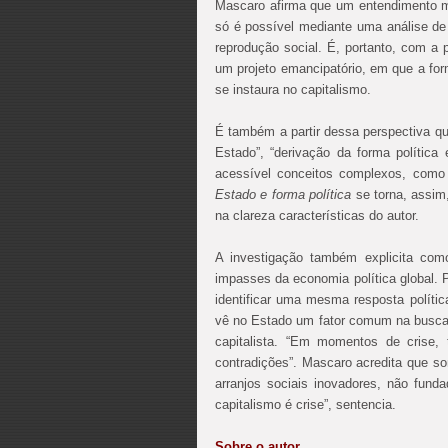
Mascaro afirma que um entendimento mai
só é possível mediante uma análise de s
reprodução social. É, portanto, com a p
um projeto emancipatório, em que a fo
se instaura no capitalismo.
É também a partir dessa perspectiva que
Estado”, “derivação da forma política 
acessível conceitos complexos, como 
Estado e forma política
se torna, assim,
na clareza características do autor.
A investigação também explicita como
impasses da economia política global. 
identificar uma mesma resposta polí
vê no Estado um fator comum na busca 
capitalista. “Em momentos de crise,
contradições”. Mascaro acredita que s
arranjos sociais inovadores, não fund
capitalismo é crise”, sentencia.
Sobre o autor