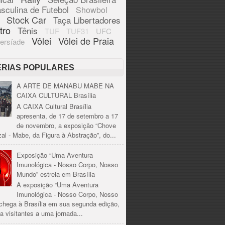
sculina de Futebol
Showbol
Stock Car
Taça Libertadores
tro
Tênis
TUF
TUF31
UFC
Vôlei
Vôlei de Praia
ersíade
ÉRIAS POPULARES
A ARTE DE MANABU MABE NA
CAIXA CULTURAL Brasília
A CAIXA Cultural Brasília
apresenta, de 17 de setembro a 17
de novembro, a exposição “Chove
al - Mabe, da Figura à Abstração”, do...
Exposição “Uma Aventura
Imunológica - Nosso Corpo, Nosso
Mundo” estreia em Brasília
A exposição “Uma Aventura
Imunológica - Nosso Corpo, Nosso
chega à Brasília em sua segunda edição,
a visitantes a uma jornada...