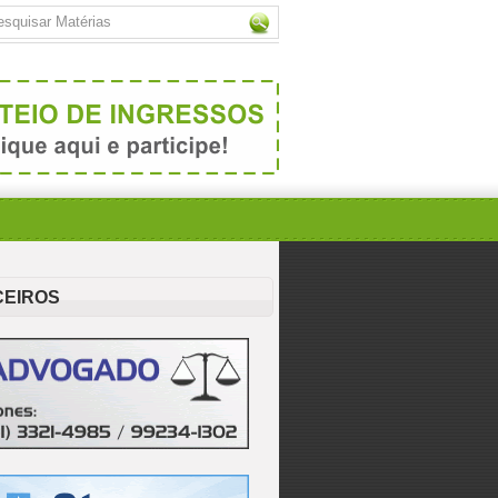
CEIROS
eito
a do
žek,
 se
e a
 nas