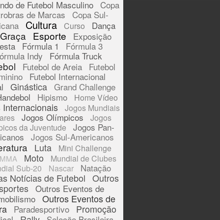
ndo de Futebol Masculino
Copa
trobras de Marcas
Copa Sul-
Cultura
icana
Dança
Curso
 Graça
Esporte
Exposição
esta
Fórmula 1
Fórmula 3
órmula Indy
Fórmula Truck
ebol
Futebol de Areia
Futebol
minino
Futebol Internacional
Ginástica
l
Grand Challenge
Handebol
Hipismo
Home Vídeo
 Internacionais
Jogos Mundiais
Jogos Olímpicos
tares
Jogos
Jogos Pan-
picos da Juventude
icanos
Jogos Sul-Americanos
eratura
Luta
Mini Challenge
Moto
Mundial de Clubes
MMA
Natação
dial Sub-20
Nascar
as Notícias de Futebol
Outros
sportes
Outros Eventos de
Outros Eventos de
mobilismo
ra
Promoção
Paradesportivo
Rally
ical
Seleção Brasileira