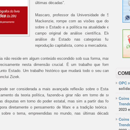
últimas décadas”.
Mascaro, professor da Universidade de São Paulo e
Mackenzie, rompe com as visões que dominam a leit
sobre o Estado e a política na atualidade e estabelec
campo original de análise científica. Ele sustenta 
análise do Estado nas categorias fundamentais
reprodução capitalista, como a mercadoria.
ia não reside em algum conteúdo escondido sob sua forma, mas em sua pró
recisamente nesta dimensão crucial. É um trabalho que fornece a estru
sunto Estado. Um trabalho histórico que mudará todo o seu campo de estu
COM
onclui Zizek.
OPC re
solida
pode ser considerada a mais avançada reflexão sobre o Estado produzid
amento da teoria política, fazendo-a girar não em torno de suas instituiç
Coins 
 as disputas em torno do poder estatal, mas sim a partir das formas sociai
Trends
rpora diretamente o pensamento de Marx e a tradição teórica sobre o Est
2023 e
s sobre o tema, empreendidas no mundo, nas últimas décadas, por vari
Coins 
Trends