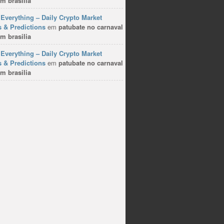
m brasilia
ura,
o da
Everything – Daily Crypto Market
para
 & Predictions
em
patubate no carnaval
 que
m brasilia
Everything – Daily Crypto Market
 & Predictions
em
patubate no carnaval
a do
m brasilia
orna
ia”.
lo e
elos
item
s se
ural
rias
ejar
. “O