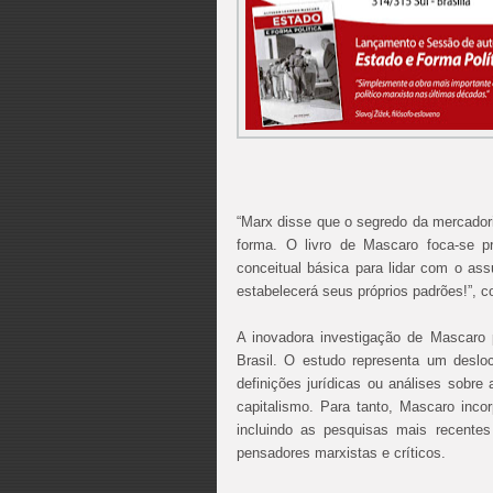
“Marx disse que o segredo da mercador
forma. O livro de Mascaro foca-se p
conceitual básica para lidar com o as
estabelecerá seus próprios padrões!”, c
A inovadora investigação de Mascaro 
Brasil. O estudo representa um desloc
definições jurídicas ou análises sobre
capitalismo. Para tanto, Mascaro inco
incluindo as pesquisas mais recente
pensadores marxistas e críticos.