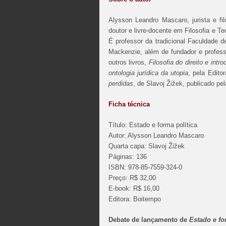
Alysson Leandro Mascaro, jurista e fi
doutor e livre-docente em Filosofia e T
É professor da tradicional Faculdade 
Mackenzie, além de fundador e professo
outros livros,
Filosofia do direito e intr
ontologia jurídica da utopia
, pela Edito
perdidas
, de Slavoj Žižek, publicado pe
Ficha técnica
Título: Estado e forma política
Autor: Alysson Leandro Mascaro
Quarta capa: Slavoj Žižek
Páginas: 136
ISBN: 978-85-7559-324-0
Preço: R$ 32,00
E-book: R$ 16,00
Editora: Boitempo
Debate de lançamento de
Estado e fo