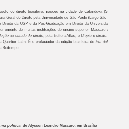
lósofo do direito brasileiro, nasceu na cidade de Catanduva (SP), em 197
eoria Geral do Direito pela Universidade de São Paulo (Largo São Francisco/U
de Direito da USP e da Pós-Graduação em Direito da Universidade Presbiter
r emérito de muitas instituições de ensino superior. Mascaro escreveu, de
odução ao estudo do direito
, pela Editora Atlas, e
Utopia e direito: Ernst Bloch
ra Quartier Latin. É o prefaciador da edição brasileira de
Em defesa das ca
la Boitempo.
rma política
, de Alysson Leandro Mascaro, em Brasília