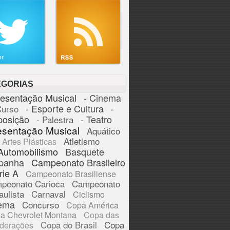
EGORIAS
resentação Musical
- Cinema
- Esporte e Cultura
-
Curso
posição
- Teatro
- Palestra
esentação Musical
Aquático
Atletismo
Artes Plásticas
Automobilismo
Basquete
panha
Campeonato Brasileiro
rie A
Campeonato Brasiliense
peonato Carioca
Campeonato
aulista
Carnaval
Ciclismo
ema
Concurso
Copa América
a Chevrolet Montana
Copa das
Copa do Brasil
Copa
derações