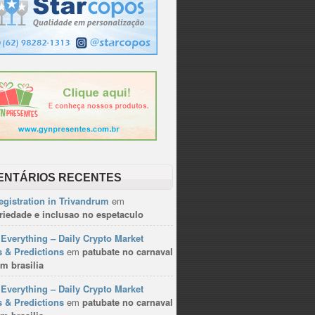
 do
ura
e um
sua
 da
pria
tura
do e
ENTÁRIOS RECENTES
gistration in Trivandrum
em
riedade e inclusao no espetaculo
a no
ões,
Everything – Daily Crypto Market
s do
 & Predictions
em
patubate no carnaval
ado,
m brasilia
ados
Everything – Daily Crypto Market
 & Predictions
em
patubate no carnaval