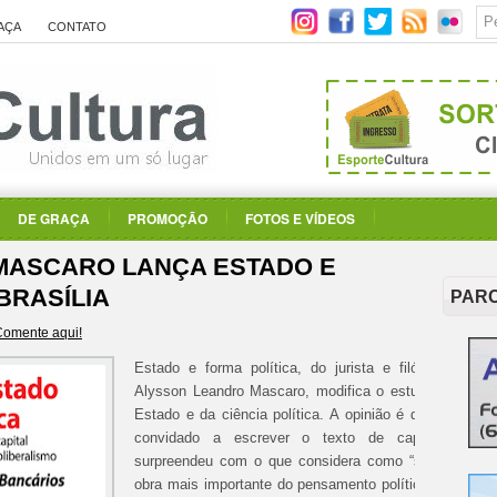
AÇA
CONTATO
DE GRAÇA
PROMOÇÃO
FOTOS E VÍDEOS
MASCARO LANÇA ESTADO E
BRASÍLIA
PAR
Comente aqui!
Estado e forma política, do jurista e filósofo do dir
Alysson Leandro Mascaro, modifica o estudo da teori
Estado e da ciência política. A opinião é de Slavoj Ži
convidado a escrever o texto de capa, e que
surpreendeu com o que considera como “simplesment
obra mais importante do pensamento político marxista