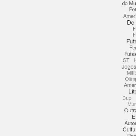
do Mu
Pe
Amer
De
F
F
Fut
Fe
Futsa
GT
Jogos
Mili
Olím
Amer
Lit
Cup
Mun
Outr
E
Auto
Cultu
Rad