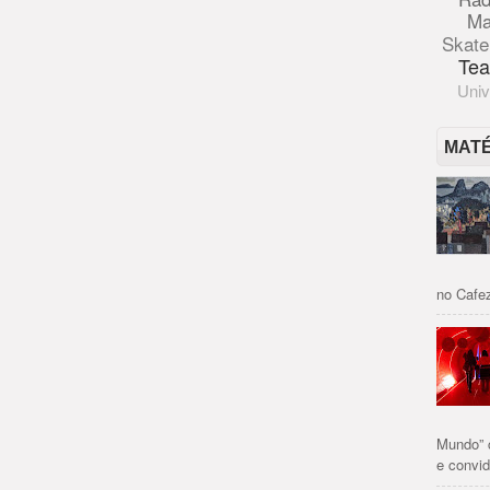
Ma
Skate
Tea
Univ
MAT
no Cafez
Mundo” 
e convid