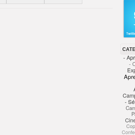
CAT
- Ap
- 
Ex
Apr
Cam
- Sé
Cam
P
Cin
Cop
Confe